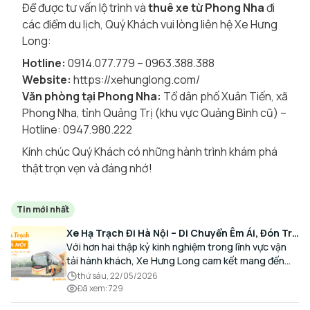
Để được tư vấn lộ trình và
thuê xe từ Phong Nha
đi
các điểm du lịch, Quý Khách vui lòng liên hệ Xe Hưng
Long:
Hotline:
0914.077.779 – 0963.388.388
Website:
https://xehunglong.com/
Văn phòng tại Phong Nha:
Tổ dân phố Xuân Tiến, xã
Phong Nha, tỉnh Quảng Trị (khu vực Quảng Bình cũ) –
Hotline: 0947.980.222
Kính chúc Quý Khách có những hành trình khám phá
thật trọn vẹn và đáng nhớ!
Tin mới nhất
Xe Hạ Trạch Đi Hà Nội – Di Chuyển Êm Ái, Đón Trả
Tận Nơi Cùng Xe Hưng Long
Với hơn hai thập kỷ kinh nghiệm trong lĩnh vực vận
tải hành khách, Xe Hưng Long cam kết mang đến
cho Quý Khách một hành trình di chuyển trọn vẹn,
thứ sáu, 22/05/2026
thoải mái và đúng giờ.
Đã xem
:
729