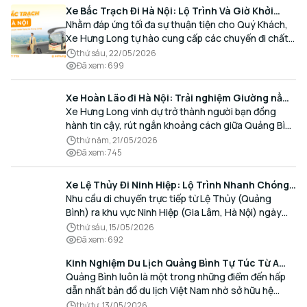
Xe Bắc Trạch Đi Hà Nội: Lộ Trình Và Giờ Khởi
Hành Cùng Xe Hưng Long
Nhằm đáp ứng tối đa sự thuận tiện cho Quý Khách,
Xe Hưng Long tự hào cung cấp các chuyến đi chất
lượng cao, an toàn với lịch trình linh hoạt mỗi ngày.
thứ sáu, 22/05/2026
Đã xem
:
699
Xe Hoàn Lão đi Hà Nội: Trải nghiệm Giường nằm
Cao cấp, Đón trả Tận nơi
Xe Hưng Long vinh dự trở thành người bạn đồng
hành tin cậy, rút ngắn khoảng cách giữa Quảng Bình
và Thủ đô bằng chất lượng dịch vụ chuẩn mực.
thứ năm, 21/05/2026
Đã xem
:
745
Xe Lệ Thủy Đi Ninh Hiệp: Lộ Trình Nhanh Chóng,
Đón Trả Tận Nơi
Nhu cầu di chuyển trực tiếp từ Lệ Thủy (Quảng
Bình) ra khu vực Ninh Hiệp (Gia Lâm, Hà Nội) ngày
càng gia tăng, đặc biệt đối với các hành khách có
thứ sáu, 15/05/2026
nhu cầu giao thương, kinh doanh và mua sắm.
Đã xem
:
692
Kinh Nghiệm Du Lịch Quảng Bình Tự Túc Từ A
Đến Z Chi Tiết Nhất
Quảng Bình luôn là một trong những điểm đến hấp
dẫn nhất bản đồ du lịch Việt Nam nhờ sở hữu hệ
thống hang động kỳ vĩ, những bãi biển hoang sơ và
thứ tư, 13/05/2026