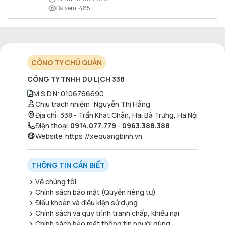
nét ẩm thực đậm đà bản sắc.
Đã xem
:
485
CÔNG TY CHỦ QUẢN
CÔNG TY TNHH DU LỊCH 338
M.S.D.N
:
0106766690
Chịu trách nhiệm
:
Nguyễn Thị Hằng
Địa chỉ
:
338 - Trần Khát Chân, Hai Bà Trưng, Hà Nội
Điện thoại
:
0914.077.779
-
0963.388.388
Website
:
https://xequangbinh.vn
THÔNG TIN CẦN BIẾT
Về chúng tôi
Chính sách bảo mật (Quyền riêng tư)
Điều khoản và điều kiện sử dụng
Chính sách và quy trình tranh chấp, khiếu nại
Chính sách bảo mật thông tin người dùng