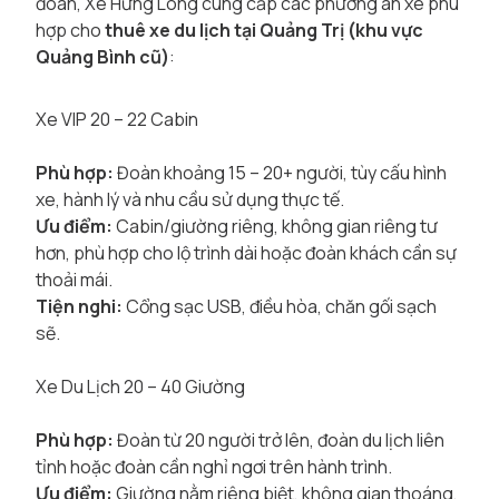
đoàn, Xe Hưng Long cung cấp các phương án xe phù
hợp cho
thuê xe du lịch tại Quảng Trị (khu vực
Quảng Bình cũ)
:
Xe VIP 20 – 22 Cabin
Phù hợp:
Đoàn khoảng 15 – 20+ người, tùy cấu hình
xe, hành lý và nhu cầu sử dụng thực tế.
Ưu điểm:
Cabin/giường riêng, không gian riêng tư
hơn, phù hợp cho lộ trình dài hoặc đoàn khách cần sự
thoải mái.
Tiện nghi:
Cổng sạc USB, điều hòa, chăn gối sạch
sẽ.
Xe Du Lịch 20 – 40 Giường
Phù hợp:
Đoàn từ 20 người trở lên, đoàn du lịch liên
tỉnh hoặc đoàn cần nghỉ ngơi trên hành trình.
Ưu điểm:
Giường nằm riêng biệt, không gian thoáng,