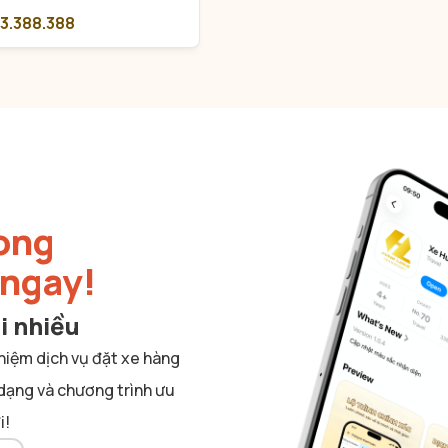
63.388.388
ong
 ngay!
i nhiều
hiệm dịch vụ đặt xe hàng
 dạng và chương trình ưu
i!