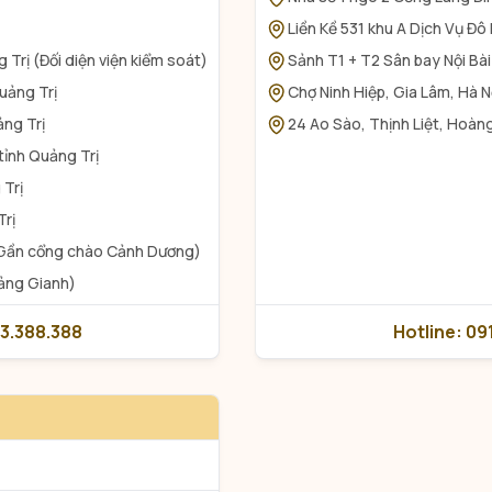
Liền Kề 531 khu A Dịch Vụ Đô
Trị (Đối diện viện kiểm soát)
Sảnh T1 + T2 Sân bay Nội Bài
uảng Trị
Chợ Ninh Hiệp, Gia Lâm, Hà N
ảng Trị
24 Ao Sào, Thịnh Liệt, Hoàng
tỉnh Quảng Trị
 Trị
Trị
 Gần cổng chào Cảnh Dương)
Cảng Gianh)
63.388.388
Hotline: 09