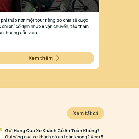
 phí thấp hơn một tour riêng do chia sẽ được
 chi phí cố định như xe vận chuyển, tàu thăm
n, hướng dẫn viên….
Xem thêm
Xem tất cả
Gửi Hàng Qua Xe Khách Có An Toàn Không? 5
Bước Giảm Rủi Ro
Gửi hàng qua xe khách có an toàn không? Xem 5