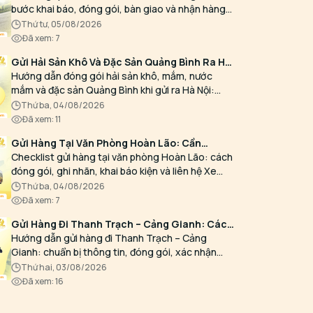
bước khai báo, đóng gói, bàn giao và nhận hàng
giúp giảm rủi ro, cùng các nhóm hàng cần xác
thứ tư, 05/08/2026
nhận trước.
Đã xem
:
7
Gửi Hải Sản Khô Và Đặc Sản Quảng Bình Ra Hà
Nội: Cách Đóng Gói
Hướng dẫn đóng gói hải sản khô, mắm, nước
mắm và đặc sản Quảng Bình khi gửi ra Hà Nội:
chống ẩm, chống mùi, chống rò và ghi nhãn kiện
thứ ba, 04/08/2026
hàng.
Đã xem
:
11
Gửi Hàng Tại Văn Phòng Hoàn Lão: Cần
Chuẩn Bị Gì?
Checklist gửi hàng tại văn phòng Hoàn Lão: cách
đóng gói, ghi nhãn, khai báo kiện và liên hệ Xe
Hưng Long trước khi bàn giao tại xã Hoàn Lão.
thứ ba, 04/08/2026
Đã xem
:
7
Gửi Hàng Đi Thanh Trạch – Cảng Gianh: Cách
Chuẩn Bị Và Giao Nhận
Hướng dẫn gửi hàng đi Thanh Trạch – Cảng
Gianh: chuẩn bị thông tin, đóng gói, xác nhận
điểm giao nhận và liên hệ Xe Hưng Long để kiểm
thứ hai, 03/08/2026
tra chuyến, báo cước.
Đã xem
:
16