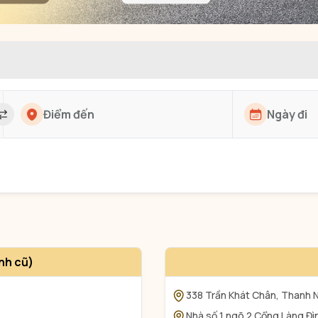
nh cũ)
338 Trần Khát Chân, Thanh N
Nhà số 1 ngõ 2 Cổng Làng Đì