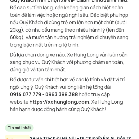
Quý Khách nên chọn xe VIP Cabin Limousine nếu:
Đề cao sự tĩnh lặng, cần không gian cách biệt hoàn
toàn để làm việc hoặc ngủ nghỉ sâu. Đặc biệt phù hợp
nếu Quý Khách đi cùng trẻ em lớn hơn một chút (dưới
20kg), có nhu cầu mang theo nhiều hành lý (lên đến
60kg), và muốn tận hưởng trải nghiệm di chuyển sang
trọng bậc nhất trên mọi lộ trình.
Dù lựa chọn dòng xe nào, Xe Hưng Long vẫn luôn sẵn
sàng phục vụ Quý Khách với phương châm an toàn,
đúng giờ và tận tâm nhất.
Để được tư vấn chi tiết hơn về các lộ trình và đặt vị trí
ngồi ưng ý, Quý Khách vui lòng liên hệ tổng đài
0914.077.779
-
0963.388.388
hoặc truy cập
website
https://xehunglong.com
. Xe Hưng Long
hân hạnh được đồng hành cùng Quý Khách!
Tin mới nhất
Xe Hạ Trạch Đi Hà Nội – Di Chuyển Êm Ái, Đón Trả