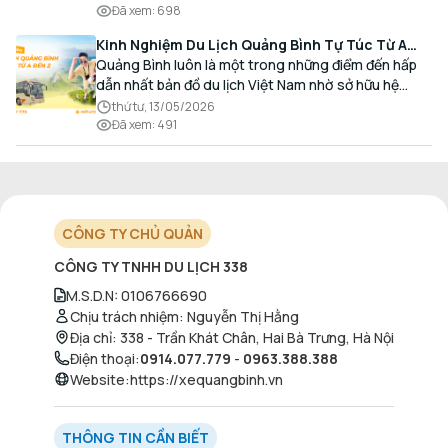
nhu cầu giao thương, kinh doanh và mua sắm.
Đã xem
:
698
Kinh Nghiệm Du Lịch Quảng Bình Tự Túc Từ A
Đến Z Chi Tiết Nhất
Quảng Bình luôn là một trong những điểm đến hấp
dẫn nhất bản đồ du lịch Việt Nam nhờ sở hữu hệ
thống hang động kỳ vĩ, những bãi biển hoang sơ và
thứ tư, 13/05/2026
nét ẩm thực đậm đà bản sắc.
Đã xem
:
491
CÔNG TY CHỦ QUẢN
CÔNG TY TNHH DU LỊCH 338
M.S.D.N
:
0106766690
Chịu trách nhiệm
:
Nguyễn Thị Hằng
Địa chỉ
:
338 - Trần Khát Chân, Hai Bà Trưng, Hà Nội
Điện thoại
:
0914.077.779
-
0963.388.388
Website
:
https://xequangbinh.vn
THÔNG TIN CẦN BIẾT