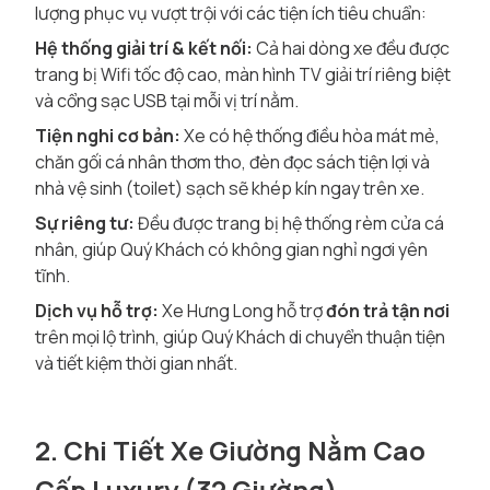
lượng phục vụ vượt trội với các tiện ích tiêu chuẩn:
Hệ thống giải trí & kết nối:
Cả hai dòng xe đều được
trang bị Wifi tốc độ cao, màn hình TV giải trí riêng biệt
và cổng sạc USB tại mỗi vị trí nằm.
Tiện nghi cơ bản:
Xe có hệ thống điều hòa mát mẻ,
chăn gối cá nhân thơm tho, đèn đọc sách tiện lợi và
nhà vệ sinh (toilet) sạch sẽ khép kín ngay trên xe.
Sự riêng tư:
Đều được trang bị hệ thống rèm cửa cá
nhân, giúp Quý Khách có không gian nghỉ ngơi yên
tĩnh.
Dịch vụ hỗ trợ:
Xe Hưng Long hỗ trợ
đón trả tận nơi
trên mọi lộ trình, giúp Quý Khách di chuyển thuận tiện
và tiết kiệm thời gian nhất.
2. Chi Tiết Xe Giường Nằm Cao
Cấp Luxury (32 Giường)