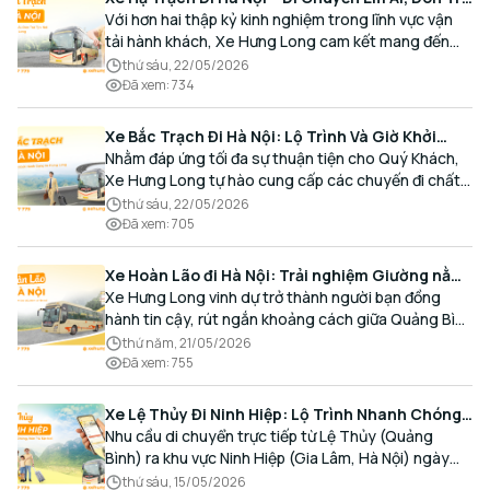
Tận Nơi Cùng Xe Hưng Long
Với hơn hai thập kỷ kinh nghiệm trong lĩnh vực vận
tải hành khách, Xe Hưng Long cam kết mang đến
cho Quý Khách một hành trình di chuyển trọn vẹn,
thứ sáu, 22/05/2026
thoải mái và đúng giờ.
Đã xem
:
734
Xe Bắc Trạch Đi Hà Nội: Lộ Trình Và Giờ Khởi
Hành Cùng Xe Hưng Long
Nhằm đáp ứng tối đa sự thuận tiện cho Quý Khách,
Xe Hưng Long tự hào cung cấp các chuyến đi chất
lượng cao, an toàn với lịch trình linh hoạt mỗi ngày.
thứ sáu, 22/05/2026
Đã xem
:
705
Xe Hoàn Lão đi Hà Nội: Trải nghiệm Giường nằm
Cao cấp, Đón trả Tận nơi
Xe Hưng Long vinh dự trở thành người bạn đồng
hành tin cậy, rút ngắn khoảng cách giữa Quảng Bình
và Thủ đô bằng chất lượng dịch vụ chuẩn mực.
thứ năm, 21/05/2026
Đã xem
:
755
Xe Lệ Thủy Đi Ninh Hiệp: Lộ Trình Nhanh Chóng,
Đón Trả Tận Nơi
Nhu cầu di chuyển trực tiếp từ Lệ Thủy (Quảng
Bình) ra khu vực Ninh Hiệp (Gia Lâm, Hà Nội) ngày
càng gia tăng, đặc biệt đối với các hành khách có
thứ sáu, 15/05/2026