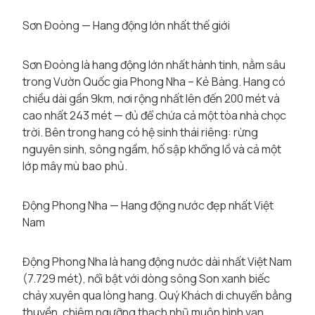
Sơn Đoòng — Hang động lớn nhất thế giới
Sơn Đoòng là hang động lớn nhất hành tinh, nằm sâu
trong Vườn Quốc gia Phong Nha – Kẻ Bàng. Hang có
chiều dài gần 9km, nơi rộng nhất lên đến 200 mét và
cao nhất 243 mét — đủ để chứa cả một tòa nhà chọc
trời. Bên trong hang có hệ sinh thái riêng: rừng
nguyên sinh, sông ngầm, hố sập khổng lồ và cả một
lớp mây mù bao phủ.
Động Phong Nha — Hang động nước đẹp nhất Việt
Nam
Động Phong Nha là hang động nước dài nhất Việt Nam
(7.729 mét), nổi bật với dòng sông Son xanh biếc
chảy xuyên qua lòng hang. Quý Khách di chuyển bằng
thuyền, chiêm ngưỡng thạch nhũ muôn hình vạn