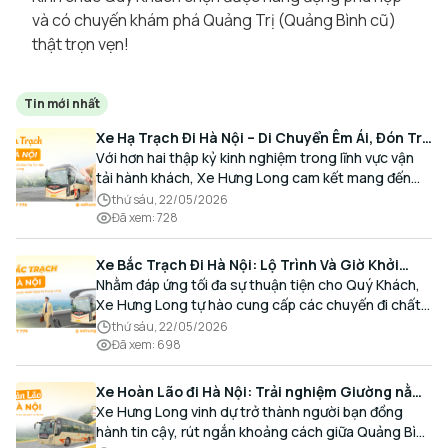
và có chuyến khám phá Quảng Trị (Quảng Bình cũ)
thật trọn vẹn!
Tin mới nhất
Xe Hạ Trạch Đi Hà Nội – Di Chuyển Êm Ái, Đón Trả
Tận Nơi Cùng Xe Hưng Long
Với hơn hai thập kỷ kinh nghiệm trong lĩnh vực vận
tải hành khách, Xe Hưng Long cam kết mang đến
cho Quý Khách một hành trình di chuyển trọn vẹn,
thứ sáu, 22/05/2026
thoải mái và đúng giờ.
Đã xem
:
728
Xe Bắc Trạch Đi Hà Nội: Lộ Trình Và Giờ Khởi
Hành Cùng Xe Hưng Long
Nhằm đáp ứng tối đa sự thuận tiện cho Quý Khách,
Xe Hưng Long tự hào cung cấp các chuyến đi chất
lượng cao, an toàn với lịch trình linh hoạt mỗi ngày.
thứ sáu, 22/05/2026
Đã xem
:
698
Xe Hoàn Lão đi Hà Nội: Trải nghiệm Giường nằm
Cao cấp, Đón trả Tận nơi
Xe Hưng Long vinh dự trở thành người bạn đồng
hành tin cậy, rút ngắn khoảng cách giữa Quảng Bình