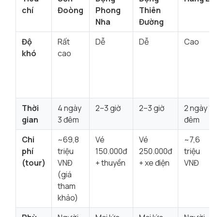
chí
Đoòng
Phong
Thiên
Nha
Đường
Độ
Rất
Dễ
Dễ
Cao
khó
cao
Thời
4 ngày
2–3 giờ
2–3 giờ
2 ngày 1
gian
3 đêm
đêm
Chi
~69,8
Vé
Vé
~7,6
phí
triệu
150.000đ
250.000đ
triệu
(tour)
VNĐ
+ thuyền
+ xe điện
VNĐ
(giá
tham
khảo)