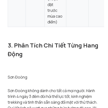
đặt
trước
mùa cao
điểm)
3. Phân Tích Chi Tiết Từng Hang
Động
Sơn Đoòng
Sơn Đoòng không dành cho tất cả mọi người. Hành
trình 4 ngày 3 đêm đòi hỏi thể lực tốt, kinh nghiệm
trekking và tinh thần sẵn sàng đối mặt với thử thách.