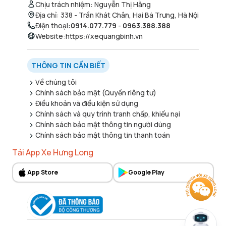
Chịu trách nhiệm
:
Nguyễn Thị Hằng
Địa chỉ
:
338 - Trần Khát Chân, Hai Bà Trưng, Hà Nội
Điện thoại
:
0914.077.779
-
0963.388.388
Website
:
https://xequangbinh.vn
THÔNG TIN CẦN BIẾT
Về chúng tôi
Chính sách bảo mật (Quyền riêng tư)
Điều khoản và điều kiện sử dụng
Chính sách và quy trình tranh chấp, khiếu nại
Chính sách bảo mật thông tin người dùng
Chính sách bảo mật thông tin thanh toán
Tải App Xe Hưng Long
App Store
Google Play