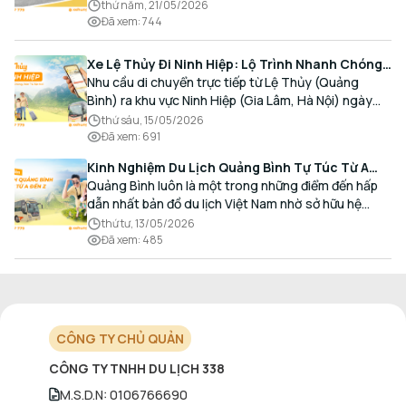
và Thủ đô bằng chất lượng dịch vụ chuẩn mực.
thứ năm, 21/05/2026
Đã xem
:
744
Xe Lệ Thủy Đi Ninh Hiệp: Lộ Trình Nhanh Chóng,
Đón Trả Tận Nơi
Nhu cầu di chuyển trực tiếp từ Lệ Thủy (Quảng
Bình) ra khu vực Ninh Hiệp (Gia Lâm, Hà Nội) ngày
càng gia tăng, đặc biệt đối với các hành khách có
thứ sáu, 15/05/2026
nhu cầu giao thương, kinh doanh và mua sắm.
Đã xem
:
691
Kinh Nghiệm Du Lịch Quảng Bình Tự Túc Từ A
Đến Z Chi Tiết Nhất
Quảng Bình luôn là một trong những điểm đến hấp
dẫn nhất bản đồ du lịch Việt Nam nhờ sở hữu hệ
thống hang động kỳ vĩ, những bãi biển hoang sơ và
thứ tư, 13/05/2026
nét ẩm thực đậm đà bản sắc.
Đã xem
:
485
CÔNG TY CHỦ QUẢN
CÔNG TY TNHH DU LỊCH 338
M.S.D.N
:
0106766690