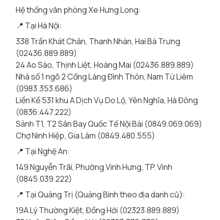
Hệ thống văn phòng Xe Hưng Long:
📍 Tại Hà Nội:
338 Trần Khát Chân, Thanh Nhàn, Hai Bà Trưng
(02436.889.889)
24 Ao Sào, Thịnh Liệt, Hoàng Mai (02436.889.889)
Nhà số 1 ngõ 2 Cổng Làng Đình Thôn, Nam Từ Liêm
(0983.353.686)
Liền Kề 531 khu A Dịch Vụ Do Lộ, Yên Nghĩa, Hà Đông
(0836.447.222)
Sảnh T1, T2 Sân Bay Quốc Tế Nội Bài (0849.069.069)
Chợ Ninh Hiệp, Gia Lâm (0849.480.555)
📍 Tại Nghệ An:
149 Nguyễn Trãi, Phường Vinh Hưng, TP. Vinh
(0845.039.222)
📍 Tại Quảng Trị (Quảng Bình theo địa danh cũ):
19A Lý Thường Kiệt, Đồng Hới (02323.889.889)