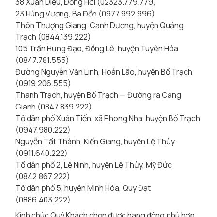
38 Xuân Diệu, Đồng Hới (02323.779.779)
23 Hùng Vương, Ba Đồn (0977.992.996)
Thôn Thượng Giang, Cảnh Dương, huyện Quảng
Trạch (0844.139.222)
105 Trần Hưng Đạo, Đồng Lê, huyện Tuyên Hóa
(0847.781.555)
Đường Nguyễn Văn Linh, Hoàn Lão, huyện Bố Trạch
(0919.206.555)
Thanh Trạch, huyện Bố Trạch — Đường ra Cảng
Gianh (0847.839.222)
Tổ dân phố Xuân Tiến, xã Phong Nha, huyện Bố Trạch
(0947.980.222)
Nguyễn Tất Thành, Kiến Giang, huyện Lệ Thủy
(0911.640.222)
Tổ dân phố 2, Lệ Ninh, huyện Lệ Thủy, Mỹ Đức
(0842.867.222)
Tổ dân phố 5, huyện Minh Hóa, Quy Đạt
(0886.403.222)
Kính chúc Quý Khách chọn được hang động phù hợp