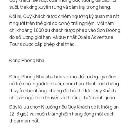
Quý Khách sẽ vượt qua những bức tường đá cao, lội
suối, trekking xuyên rừng và cắm trại trong hang.
Đổi lại, Quý Khách được chiêm ngưỡng kỳ quan mà rất
ít người trên thế giới có cơ hội trải nghiệm. Mỗi năm
chỉ khoảng 1.000 du khách được phép vào Sơn Đoòng
do số lượng giới hạn, và duy nhất Oxalis Adventure
Tours được cấp phép khai thác.
Động Phong Nha
Động Phong Nha phù hợp với mọi đối tượng: gia đình
có trẻ nhỏ, người lớn tuổi, nhóm bạn. Hành trình bằng
thuyền nhẹ nhàng, không đòi hỏi thể lực. Quý Khách
chỉ cần ngồi trên thuyền và thưởng thức cảnh quan.
Đây là lựa chọn lý tưởng nếu Quý Khách có ít thời gian
(2–3 giờ) và muốn trải nghiệm hang động một cách
thoải mái nhất.