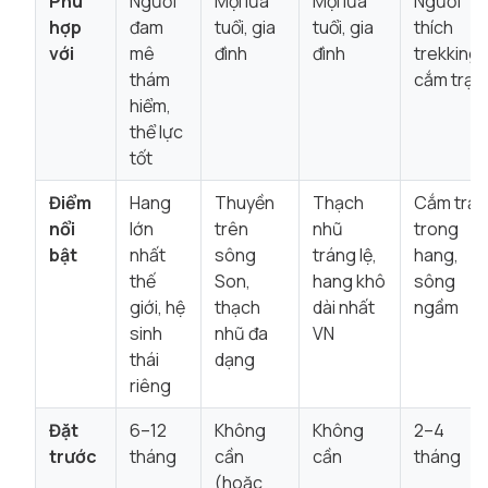
Phù
Người
Mọi lứa
Mọi lứa
Người
hợp
đam
tuổi, gia
tuổi, gia
thích
với
mê
đình
đình
trekking,
thám
cắm trại
hiểm,
thể lực
tốt
Điểm
Hang
Thuyền
Thạch
Cắm trại
nổi
lớn
trên
nhũ
trong
bật
nhất
sông
tráng lệ,
hang,
thế
Son,
hang khô
sông
giới, hệ
thạch
dài nhất
ngầm
sinh
nhũ đa
VN
thái
dạng
riêng
Đặt
6–12
Không
Không
2–4
trước
tháng
cần
cần
tháng
(hoặc