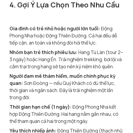
4. Gợi Ý Lựa Chọn Theo Nhu Cầu
Gia đình có trẻ nhỏ hoặc người lớn tuổi:
Động
Phong Nha hoặc Động Thiên Đường. Cả hai đều dễ
tiếp cận, an toàn và không đòi hỏi thể lực.
Nhóm bạn trẻ thích phiêu lưu:
Hang Tú Làn (tour 2–
3 ngày) hoặc Hang Én. Trải nghiệm trekking, bơi lội và
cắm trại trong hang sẽ tạo nên kỷ niệm khó quên.
Người đam mê thám hiểm, muốn chinh phục kỳ
quan:
Sơn Đoòng — nếu Quý Khách có đủ thể lực,
thời gian và ngân sách. Đây là trải nghiệm một lần
trong đời.
Thời gian hạn chế (1 ngày):
Động Phong Nha kết
hợp Động Thiên Đường. Hai hang nằm gần nhau, có
thể tham quan cả hai trong một ngày.
Yêu thích nhiếp ảnh:
Động Thiên Đường (thạch nhũ