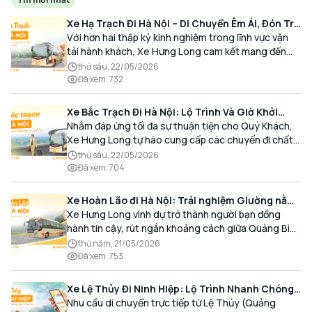
Xe Hạ Trạch Đi Hà Nội – Di Chuyển Êm Ái, Đón Trả
Tận Nơi Cùng Xe Hưng Long
Với hơn hai thập kỷ kinh nghiệm trong lĩnh vực vận
tải hành khách, Xe Hưng Long cam kết mang đến
cho Quý Khách một hành trình di chuyển trọn vẹn,
thứ sáu, 22/05/2026
thoải mái và đúng giờ.
Đã xem
:
732
Xe Bắc Trạch Đi Hà Nội: Lộ Trình Và Giờ Khởi
Hành Cùng Xe Hưng Long
Nhằm đáp ứng tối đa sự thuận tiện cho Quý Khách,
Xe Hưng Long tự hào cung cấp các chuyến đi chất
lượng cao, an toàn với lịch trình linh hoạt mỗi ngày.
thứ sáu, 22/05/2026
Đã xem
:
704
Xe Hoàn Lão đi Hà Nội: Trải nghiệm Giường nằm
Cao cấp, Đón trả Tận nơi
Xe Hưng Long vinh dự trở thành người bạn đồng
hành tin cậy, rút ngắn khoảng cách giữa Quảng Bình
và Thủ đô bằng chất lượng dịch vụ chuẩn mực.
thứ năm, 21/05/2026
Đã xem
:
753
Xe Lệ Thủy Đi Ninh Hiệp: Lộ Trình Nhanh Chóng,
Đón Trả Tận Nơi
Nhu cầu di chuyển trực tiếp từ Lệ Thủy (Quảng