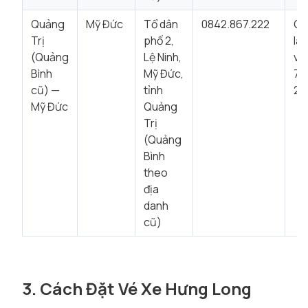
Quảng
Mỹ Đức
Tổ dân
0842.867.222
Gi
Trị
phố 2,
là
(Quảng
Lệ Ninh,
vi
Bình
Mỹ Đức,
7:
cũ) —
tỉnh
22
Mỹ Đức
Quảng
Trị
(Quảng
Bình
theo
địa
danh
cũ)
3. Cách Đặt Vé Xe Hưng Long