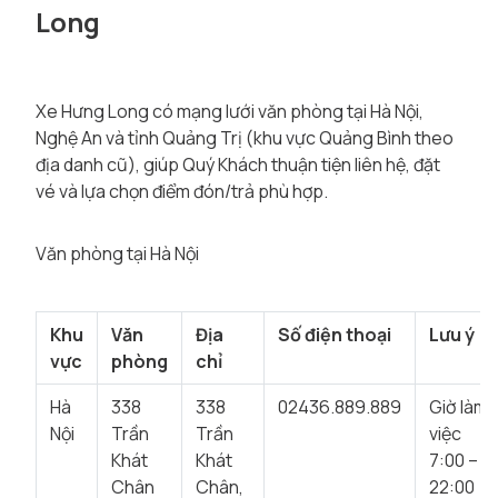
Long
Xe Hưng Long có mạng lưới văn phòng tại Hà Nội,
Nghệ An và tỉnh Quảng Trị (khu vực Quảng Bình theo
địa danh cũ), giúp Quý Khách thuận tiện liên hệ, đặt
vé và lựa chọn điểm đón/trả phù hợp.
Văn phòng tại Hà Nội
Khu
Văn
Địa
Số điện thoại
Lưu ý
vực
phòng
chỉ
Hà
338
338
02436.889.889
Giờ làm
Nội
Trần
Trần
việc
Khát
Khát
7:00 –
Chân
Chân,
22:00