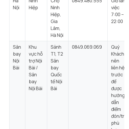
Hà
Ninh
Chợ
0849.480.555
Giờ làm
Nội
Hiệp
Ninh
việc
Hiệp,
7:00 –
Gia
22:00
Lâm,
Hà Nội
Sân
Khu
Sảnh
0849.069.069
Quý
bay
vực hỗ
T1, T2
Khách
Nội
trợ Nội
Sân
nên
Bài
Bài /
bay
liên hệ
Sân
Quốc
trước
bay
tế Nội
để
Nội Bài
Bài
được
hướng
dẫn
điểm
đón/trả
phù