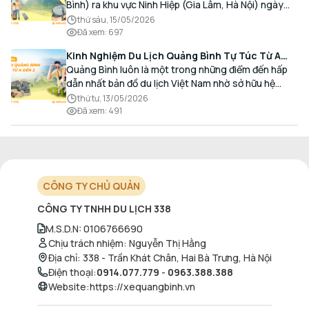
Bình) ra khu vực Ninh Hiệp (Gia Lâm, Hà Nội) ngày
càng gia tăng, đặc biệt đối với các hành khách có
thứ sáu, 15/05/2026
nhu cầu giao thương, kinh doanh và mua sắm.
Đã xem
:
697
Kinh Nghiệm Du Lịch Quảng Bình Tự Túc Từ A
Đến Z Chi Tiết Nhất
Quảng Bình luôn là một trong những điểm đến hấp
dẫn nhất bản đồ du lịch Việt Nam nhờ sở hữu hệ
thống hang động kỳ vĩ, những bãi biển hoang sơ và
thứ tư, 13/05/2026
nét ẩm thực đậm đà bản sắc.
Đã xem
:
491
CÔNG TY CHỦ QUẢN
CÔNG TY TNHH DU LỊCH 338
M.S.D.N
:
0106766690
Chịu trách nhiệm
:
Nguyễn Thị Hằng
Địa chỉ
:
338 - Trần Khát Chân, Hai Bà Trưng, Hà Nội
Điện thoại
:
0914.077.779
-
0963.388.388
Website
:
https://xequangbinh.vn