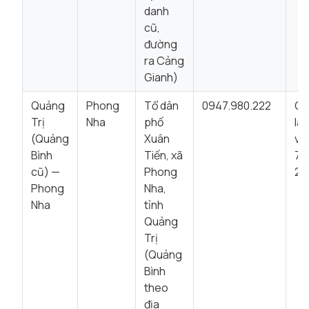
danh
cũ,
đường
ra Cảng
Gianh)
Quảng
Phong
Tổ dân
0947.980.222
Gi
Trị
Nha
phố
là
(Quảng
Xuân
vi
Bình
Tiến, xã
7:
cũ) —
Phong
22
Phong
Nha,
Nha
tỉnh
Quảng
Trị
(Quảng
Bình
theo
địa