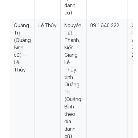
danh
cũ)
Quảng
Lệ Thủy
Nguyễn
0911.640.222
Gi
Trị
Tất
là
(Quảng
Thành,
vi
Bình
Kiến
7:
cũ) —
Giang,
22
Lệ
Lệ
Thủy
Thủy,
tỉnh
Quảng
Trị
(Quảng
Bình
theo
địa
danh
cũ)