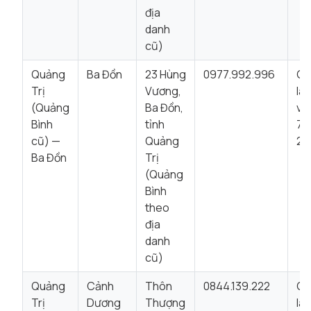
địa
danh
cũ)
Quảng
Ba Đồn
23 Hùng
0977.992.996
Gi
Trị
Vương,
là
(Quảng
Ba Đồn,
vi
Bình
tỉnh
7:
cũ) —
Quảng
22
Ba Đồn
Trị
(Quảng
Bình
theo
địa
danh
cũ)
Quảng
Cảnh
Thôn
0844.139.222
Gi
Trị
Dương
Thượng
là