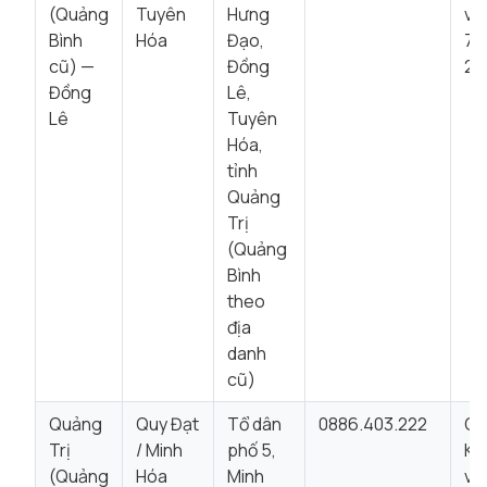
(Quảng
Tuyên
Hưng
vi
Bình
Hóa
Đạo,
7:
cũ) —
Đồng
22
Đồng
Lê,
Lê
Tuyên
Hóa,
tỉnh
Quảng
Trị
(Quảng
Bình
theo
địa
danh
cũ)
Quảng
Quy Đạt
Tổ dân
0886.403.222
Qu
Trị
/ Minh
phố 5,
Kh
(Quảng
Hóa
Minh
vui