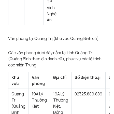
TP.
Vinh,
Nghệ
An
Văn phòng tại Quảng Trị (khu vực Quảng Bình cũ)
Các văn phòng dưới đây nằm tại tỉnh Quảng Trị
(Quảng Bình theo địa danh cũ), phục vụ các lộ trình
dọc miền Trung.
Khu
Văn
Địa chỉ
Số điện thoại
Lư
vực
phòng
Quảng
19A Lý
19A Lý
02323.889.889
Gi
Trị
Thường
Thường
là
(Quảng
Kiệt
Kiệt,
vi
Bình
Đồng
7: