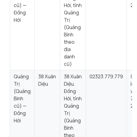
cũ) —
Hới, tỉnh
22
Đồng
Quảng
Hới
Trị
(Quảng
Bình
theo
địa
danh
cũ)
Quảng
38 Xuân
38 Xuân
02323.779.779
Gi
Trị
Diệu
Diệu,
là
(Quảng
Đồng
vi
Bình
Hới, tỉnh
7:
cũ) —
Quảng
22
Đồng
Trị
Hới
(Quảng
Bình
theo