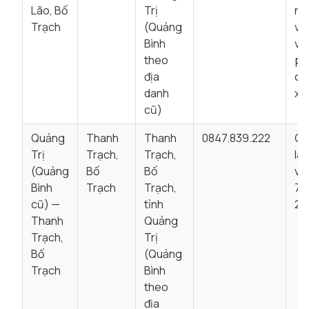
Lão, Bố
Trị
nh
Trạch
(Quảng
vị t
Bình
vă
theo
ph
địa
ch
danh
xá
cũ)
Quảng
Thanh
Thanh
0847.839.222
Gi
Trị
Trạch,
Trạch,
là
(Quảng
Bố
Bố
vi
Bình
Trạch
Trạch,
7:
cũ) —
tỉnh
22
Thanh
Quảng
Trạch,
Trị
Bố
(Quảng
Trạch
Bình
theo
địa