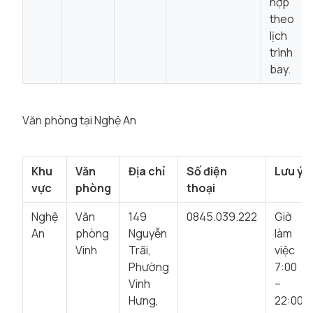
hợp
theo
lịch
trình
bay.
Văn phòng tại Nghệ An
Khu
Văn
Địa chỉ
Số điện
Lưu ý
vực
phòng
thoại
Nghệ
Văn
149
0845.039.222
Giờ
An
phòng
Nguyễn
làm
Vinh
Trãi,
việc
Phường
7:00
Vinh
–
Hưng,
22:00