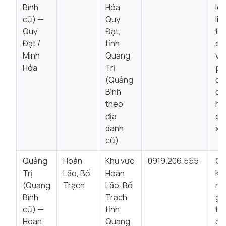
Bình
Hóa,
lò
cũ) —
Quy
liê
Quy
Đạt,
tr
Đạt /
tỉnh
qu
Minh
Quảng
vă
Hóa
Trị
ph
(Quảng
để
Bình
đư
theo
hỗ 
địa
ch
danh
xá
cũ)
Quảng
Hoàn
Khu vực
0919.206.555
Qu
Trị
Lão, Bố
Hoàn
Kh
(Quảng
Trạch
Lão, Bố
nê
Bình
Trạch,
gọ
cũ) —
tỉnh
tr
Hoàn
Quảng
để