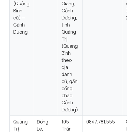
(Quảng
Giang,
vi
Bình
Cảnh
7:
cũ) —
Dương,
22
Cảnh
tỉnh
Dương
Quảng
Trị
(Quảng
Bình
theo
địa
danh
cũ, gần
cổng
chào
Cảnh
Dương)
Quảng
Đồng
105
0847.781.555
Gi
Trị
Lê,
Trần
là