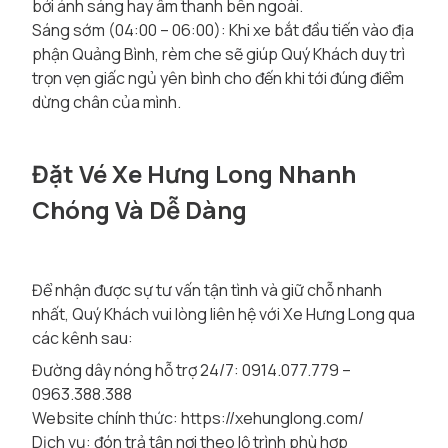
bởi ánh sáng hay âm thanh bên ngoài.
Sáng sớm (04:00 – 06:00): Khi xe bắt đầu tiến vào địa
phận Quảng Bình, rèm che sẽ giúp Quý Khách duy trì
trọn vẹn giấc ngủ yên bình cho đến khi tới đúng điểm
dừng chân của mình.
Đặt Vé Xe Hưng Long Nhanh
Chóng Và Dễ Dàng
Để nhận được sự tư vấn tận tình và giữ chỗ nhanh
nhất, Quý Khách vui lòng liên hệ với Xe Hưng Long qua
các kênh sau:
Đường dây nóng hỗ trợ 24/7: 0914.077.779 –
0963.388.388
Website chính thức:
https://xehunglong.com/
Dịch vụ: đón trả tận nơi theo lộ trình phù hợp