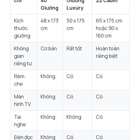
chí
40
Giường
22 Cabin
Giường
Luxury
Kích
48 x 173
50 x 175
65 x 175 cm
thước
cm
cm
hoặc 90 x
giường
160 cm
Không
Cơ bản
Rất tốt
Hoàn toàn
gian
riêng biệt
riêng tư
Rèm
Không
Có
Có
che
Màn
Không
Có
Có
hình TV
Tai
Không
Không
Có
nghe
Đèn đọc
Không
Có
Có