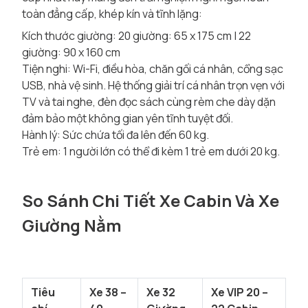
toàn đẳng cấp, khép kín và tĩnh lặng:
Kích thước giường: 20 giường: 65 x 175 cm | 22
giường: 90 x 160 cm
Tiện nghi: Wi-Fi, điều hòa, chăn gối cá nhân, cổng sạc
USB, nhà vệ sinh. Hệ thống giải trí cá nhân trọn vẹn với
TV và tai nghe, đèn đọc sách cùng rèm che dày dặn
đảm bảo một không gian yên tĩnh tuyệt đối.
Hành lý: Sức chứa tối đa lên đến 60 kg.
Trẻ em: 1 người lớn có thể đi kèm 1 trẻ em dưới 20 kg.
So Sánh Chi Tiết Xe Cabin Và Xe
Giường Nằm
Tiêu
Xe 38 –
Xe 32
Xe VIP 20 –