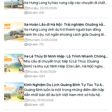
Xe Hưng Long tự hào cung cấp các chuyến đi chất
lượng cao, an toàn với lịch trình linh hoạt mỗi ngày.
thứ sáu, 22/05/2026
Đã xem
:
691
Xe Hoàn Lão đi Hà Nội: Trải nghiệm Giường nằm
Cao cấp, Đón trả Tận nơi
Xe Hưng Long vinh dự trở thành người bạn đồng
hành tin cậy, rút ngắn khoảng cách giữa Quảng Bình
và Thủ đô bằng chất lượng dịch vụ chuẩn mực.
thứ năm, 21/05/2026
Đã xem
:
731
Xe Lệ Thủy Đi Ninh Hiệp: Lộ Trình Nhanh Chóng,
Đón Trả Tận Nơi
Nhu cầu di chuyển trực tiếp từ Lệ Thủy (Quảng
Bình) ra khu vực Ninh Hiệp (Gia Lâm, Hà Nội) ngày
càng gia tăng, đặc biệt đối với các hành khách có
thứ sáu, 15/05/2026
nhu cầu giao thương, kinh doanh và mua sắm.
Đã xem
:
684
Kinh Nghiệm Du Lịch Quảng Bình Tự Túc Từ A
Đến Z Chi Tiết Nhất
Quảng Bình luôn là một trong những điểm đến hấp
dẫn nhất bản đồ du lịch Việt Nam nhờ sở hữu hệ
thống hang động kỳ vĩ, những bãi biển hoang sơ và
thứ tư, 13/05/2026
nét ẩm thực đậm đà bản sắc.
Đã xem
:
481