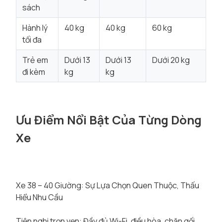
sách
Hành lý
40 kg
40 kg
60 kg
tối đa
Trẻ em
Dưới 13
Dưới 13
Dưới 20 kg
đi kèm
kg
kg
Ưu Điểm Nổi Bật Của Từng Dòng
Xe
Xe 38 – 40 Giường: Sự Lựa Chọn Quen Thuộc, Thấu
Hiểu Nhu Cầu
Tiện nghi trọn vẹn: Đầy đủ Wi-Fi, điều hòa, chăn gối,