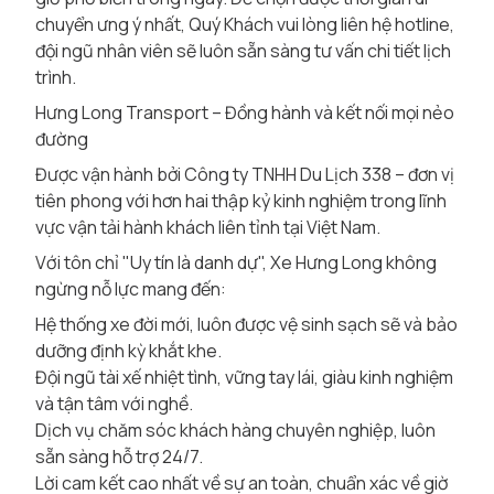
chuyển ưng ý nhất, Quý Khách vui lòng liên hệ hotline,
đội ngũ nhân viên sẽ luôn sẵn sàng tư vấn chi tiết lịch
trình.
Hưng Long Transport – Đồng hành và kết nối mọi nẻo
đường
Được vận hành bởi Công ty TNHH Du Lịch 338 – đơn vị
tiên phong với hơn hai thập kỷ kinh nghiệm trong lĩnh
vực vận tải hành khách liên tỉnh tại Việt Nam.
Với tôn chỉ "Uy tín là danh dự", Xe Hưng Long không
ngừng nỗ lực mang đến:
Hệ thống xe đời mới, luôn được vệ sinh sạch sẽ và bảo
dưỡng định kỳ khắt khe.
Đội ngũ tài xế nhiệt tình, vững tay lái, giàu kinh nghiệm
và tận tâm với nghề.
Dịch vụ chăm sóc khách hàng chuyên nghiệp, luôn
sẵn sàng hỗ trợ 24/7.
Lời cam kết cao nhất về sự an toàn, chuẩn xác về giờ