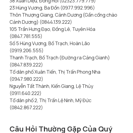
38 Xuân Diệu, Đồng Hới (02323.779.779)
23 Hùng Vương, Ba Đồn (0977.992.996)
Thôn Thượng Giang, Cảnh Dương (Gần cổng chào
Cảnh Dương) (0844.139.222)
105 Trần Hưng Đạo, Đồng Lê, Tuyên Hóa
(0847.781.555)
Số 5 Hùng Vương, Bố Trạch, Hoàn Lão
(0919.206.555)
Thanh Trạch, Bố Trạch (Đường ra Cảng Gianh)
(0847.839.222)
Tổ dân phố Xuân Tiến, Thị Trấn Phong Nha
(0947.980.222)
Nguyễn Tất Thành, Kiến Giang, Lệ Thủy
(0911.640.222)
Tổ dân phố 2, Thị Trấn Lệ Ninh, Mỹ Đức
(0842.867.222)
Câu Hỏi Thường Gặp Của Quý