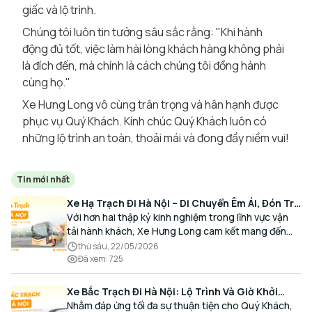
giấc và lộ trình.
Chúng tôi luôn tin tưởng sâu sắc rằng: "Khi hành
động đủ tốt, việc làm hài lòng khách hàng không phải
là đích đến, mà chính là cách chúng tôi đồng hành
cùng họ."
Xe Hưng Long vô cùng trân trọng và hân hạnh được
phục vụ Quý Khách. Kính chúc Quý Khách luôn có
những lộ trình an toàn, thoải mái và đong đầy niềm vui!
Tin mới nhất
Xe Hạ Trạch Đi Hà Nội – Di Chuyển Êm Ái, Đón Trả
Tận Nơi Cùng Xe Hưng Long
Với hơn hai thập kỷ kinh nghiệm trong lĩnh vực vận
tải hành khách, Xe Hưng Long cam kết mang đến
cho Quý Khách một hành trình di chuyển trọn vẹn,
thứ sáu, 22/05/2026
thoải mái và đúng giờ.
Đã xem
:
725
Xe Bắc Trạch Đi Hà Nội: Lộ Trình Và Giờ Khởi
Hành Cùng Xe Hưng Long
Nhằm đáp ứng tối đa sự thuận tiện cho Quý Khách,