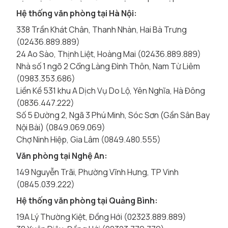
Hệ thống văn phòng tại Hà Nội:
338 Trần Khát Chân, Thanh Nhàn, Hai Bà Trưng
(02436.889.889)
24 Ao Sào, Thịnh Liệt, Hoàng Mai (02436.889.889)
Nhà số 1 ngõ 2 Cổng Làng Đình Thôn, Nam Từ Liêm
(0983.353.686)
Liền Kề 531 khu A Dịch Vụ Do Lộ, Yên Nghĩa, Hà Đông
(0836.447.222)
Số 5 Đường 2, Ngã 3 Phú Minh, Sóc Sơn (Gần Sân Bay
Nội Bài) (0849.069.069)
Chợ Ninh Hiệp, Gia Lâm (0849.480.555)
Văn phòng tại Nghệ An:
149 Nguyễn Trãi, Phường Vĩnh Hưng, TP Vinh
(0845.039.222)
Hệ thống văn phòng tại Quảng Bình:
19A Lý Thường Kiệt, Đồng Hới (02323.889.889)