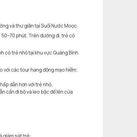
ờng và thư giãn tại Suối Nước Moọc.
50–70 phút. Trên đường đi, trẻ có
h có trẻ nhỏ tại khu vực Quảng Bình
so với các tour hang động mạo hiểm;
hấp dẫn hơn với trẻ nhỏ.
n cần đi bộ và leo bậc để lên cửa
à giám sát trẻ: