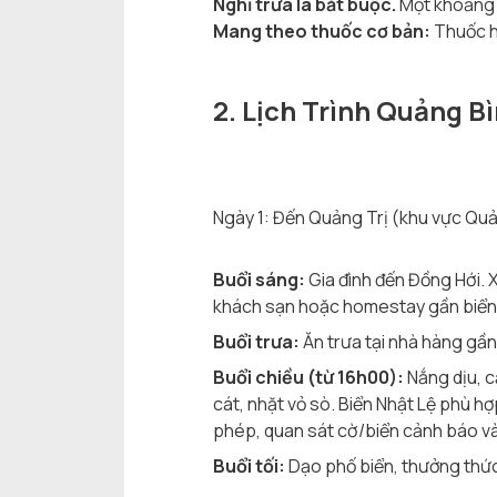
Nghỉ trưa là bắt buộc.
Một khoảng t
Mang theo thuốc cơ bản:
Thuốc hạ
2. Lịch Trình Quảng B
Ngày 1: Đến Quảng Trị (khu vực Quản
Buổi sáng:
Gia đình đến Đồng Hới. X
khách sạn hoặc homestay gần biển N
Buổi trưa:
Ăn trưa tại nhà hàng gần
Buổi chiều (từ 16h00):
Nắng dịu, cả
cát, nhặt vỏ sò. Biển Nhật Lệ phù h
phép, quan sát cờ/biển cảnh báo và
Buổi tối:
Dạo phố biển, thưởng thức