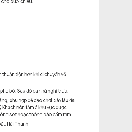
 cho buổi chiều.
 thuận tiện hơn khi di chuyển về
 phở bò. Sau đó cả nhà nghỉ trưa.
ãng, phù hợp để dạo chơi, xây lâu đài
Quý Khách nên tắm ở khu vực được
 dông sét hoặc thông báo cấm tắm.
oặc Hải Thành.