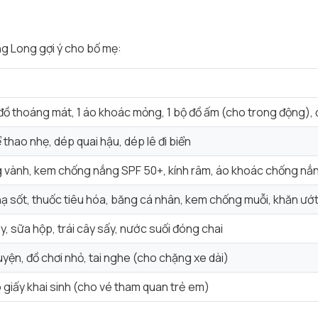
g Long gợi ý cho bố mẹ:
đồ thoáng mát, 1 áo khoác mỏng, 1 bộ đồ ấm (cho trong động), 
 thao nhẹ, dép quai hậu, dép lê đi biển
 vành, kem chống nắng SPF 50+, kính râm, áo khoác chống nắ
ạ sốt, thuốc tiêu hóa, băng cá nhân, kem chống muỗi, khăn ướ
y, sữa hộp, trái cây sấy, nước suối đóng chai
uyện, đồ chơi nhỏ, tai nghe (cho chặng xe dài)
 giấy khai sinh (cho vé tham quan trẻ em)