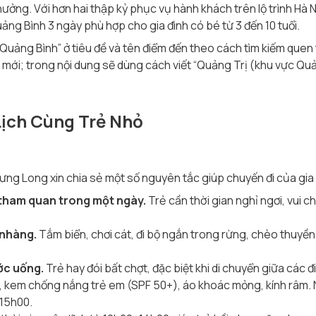
hưởng. Với hơn hai thập kỷ phục vụ hành khách trên lộ trình Hà
uảng Bình 3 ngày phù hợp cho gia đình có bé từ 3 đến 10 tuổi.
 “Quảng Bình” ở tiêu đề và tên điểm đến theo cách tìm kiếm que
mới; trong nội dung sẽ dùng cách viết “Quảng Trị (khu vực Quả
Lịch Cùng Trẻ Nhỏ
Xe Hưng Long xin chia sẻ một số nguyên tắc giúp chuyến đi của gia
 tham quan trong một ngày.
Trẻ cần thời gian nghỉ ngơi, vui c
 nhàng.
Tắm biển, chơi cát, đi bộ ngắn trong rừng, chèo thuyề
ớc uống.
Trẻ hay đói bất chợt, đặc biệt khi di chuyển giữa các 
 kem chống nắng trẻ em (SPF 50+), áo khoác mỏng, kính râm. 
–15h00.