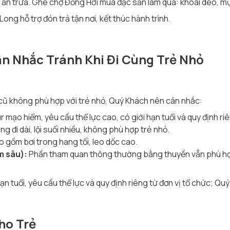
 ăn trưa. Ghé chợ Đồng Hới mua đặc sản làm quà: khoai deo, m
ong hỗ trợ đón trả tận nơi, kết thúc hành trình.
n Nhắc Tránh Khi Đi Cùng Trẻ Nhỏ
 cũ không phù hợp với trẻ nhỏ, Quý Khách nên cân nhắc:
 mạo hiểm, yêu cầu thể lực cao, có giới hạn tuổi và quy định riê
g đi dài, lội suối nhiều, không phù hợp trẻ nhỏ.
 gồm bơi trong hang tối, leo dốc cao.
m sâu):
Phần tham quan thông thường bằng thuyền vẫn phù hợp
 tuổi, yêu cầu thể lực và quy định riêng từ đơn vị tổ chức; Quý
ho Trẻ