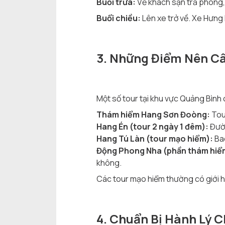
Buổi trưa:
Về khách sạn trả phòng,
Buổi chiều:
Lên xe trở về. Xe Hưng L
3. Những Điểm Nên Câ
Một số tour tại khu vực Quảng Bình
Thám hiểm Hang Sơn Đoòng:
Tour
Hang Én (tour 2 ngày 1 đêm):
Đườn
Hang Tú Làn (tour mạo hiểm):
Bao
Động Phong Nha (phần thám hiể
không.
Các tour mạo hiểm thường có giới hạn
4. Chuẩn Bị Hành Lý C