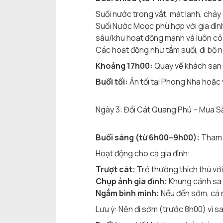
Suối nước trong vắt, mát lạnh, chảy
Suối Nước Moọc phù hợp với gia đìn
sâu/khu hoạt động mạnh và luôn có 
Các hoạt động như tắm suối, đi bộ n
Khoảng 17h00:
Quay về khách sạn 
Buổi tối:
Ăn tối tại Phong Nha hoặc về
Ngày 3: Đồi Cát Quang Phú – Mua S
Buổi sáng (từ 6h00–9h00):
Tham q
Hoạt động cho cả gia đình:
Trượt cát:
Trẻ thường thích thú với 
Chụp ảnh gia đình:
Khung cảnh sa 
Ngắm bình minh:
Nếu đến sớm, cả n
Lưu ý: Nên đi sớm (trước 8h00) vì s