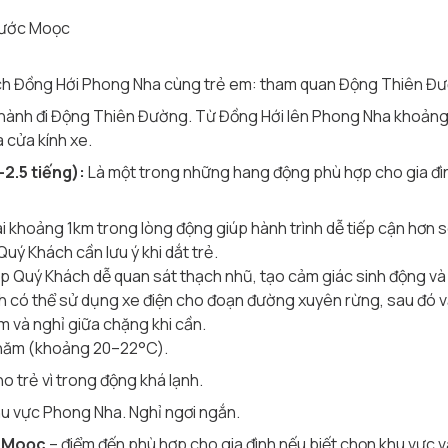
Nước Moọc
ịch Đồng Hới Phong Nha cùng trẻ em: tham quan Động Thiên Đư
hành đi Động Thiên Đường. Từ Đồng Hới lên Phong Nha khoảng 
 cửa kính xe.
2.5 tiếng):
Là một trong những hang động phù hợp cho gia đìn
i khoảng 1km trong lòng động giúp hành trình dễ tiếp cận hơn 
Quý Khách cần lưu ý khi dắt trẻ.
p Quý Khách dễ quan sát thạch nhũ, tạo cảm giác sinh động và 
 có thể sử dụng xe điện cho đoạn đường xuyên rừng, sau đó vẫ
m và nghỉ giữa chặng khi cần.
 năm (khoảng 20–22°C).
 trẻ vì trong động khá lạnh.
hu vực Phong Nha. Nghỉ ngơi ngắn.
c Moọc
– điểm đến phù hợp cho gia đình nếu biết chọn khu vực v