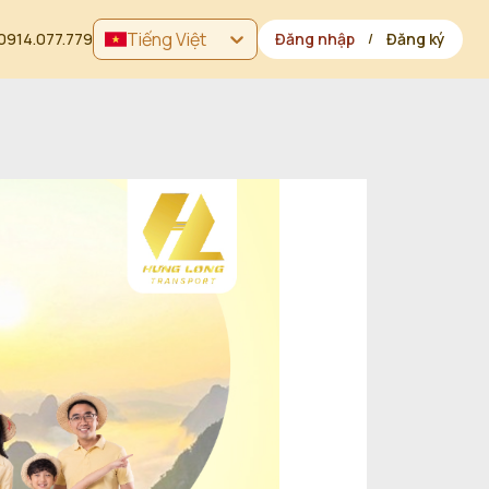
Tiếng Việt
0914.077.779
Đăng nhập
Đăng ký
/