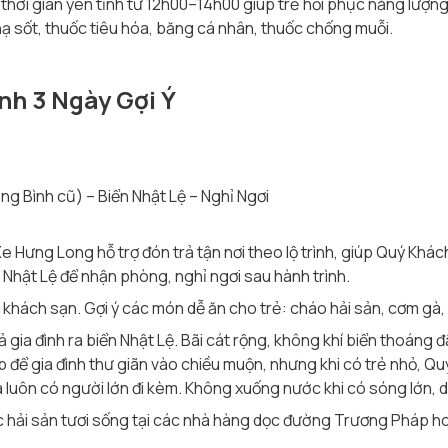
hời gian yên tĩnh từ 12h00–14h00 giúp trẻ hồi phục năng lượng
 sốt, thuốc tiêu hóa, băng cá nhân, thuốc chống muỗi.
ình 3 Ngày Gợi Ý
g Bình cũ) – Biển Nhật Lệ – Nghỉ Ngơi
e Hưng Long hỗ trợ đón trả tận nơi theo lộ trình, giúp Quý Khách
hật Lệ để nhận phòng, nghỉ ngơi sau hành trình.
 khách sạn. Gợi ý các món dễ ăn cho trẻ: cháo hải sản, cơm gà,
 gia đình ra biển Nhật Lệ. Bãi cát rộng, không khí biển thoáng đ
ợp để gia đình thư giãn vào chiều muộn, nhưng khi có trẻ nhỏ, 
 luôn có người lớn đi kèm. Không xuống nước khi có sóng lớn,
 hải sản tươi sống tại các nhà hàng dọc đường Trương Pháp h