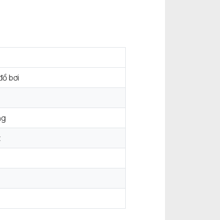
đồ bơi
ng
t