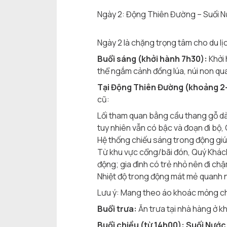
Ngày 2: Động Thiên Đường – Suối 
Ngày 2 là chặng trọng tâm cho du l
Buổi sáng (khởi hành 7h30):
Khởi 
thể ngắm cảnh đồng lúa, núi non qua
Tại Động Thiên Đường (khoảng 2–
cũ:
Lối tham quan bằng cầu thang gỗ dà
tuy nhiên vẫn có bậc và đoạn đi bộ, 
Hệ thống chiếu sáng trong động giú
Từ khu vực cổng/bãi đón, Quý Khách
động; gia đình có trẻ nhỏ nên đi chậ
Nhiệt độ trong động mát mẻ quanh
Lưu ý: Mang theo áo khoác mỏng cho
Buổi trưa:
Ăn trưa tại nhà hàng ở k
Buổi chiều (từ 14h00): Suối Nướ