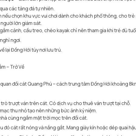
 qua các tảng đá tự nhiên.
h nếu chọn khu vực vui chơi dành cho khách phổ thông, cho tr
người lớn giám sát.
gắm cảnh, cầu treo, chèo kayak chỉ nên tham gia khi trẻ đủ tuổ
nghỉ ngơi.
 lại Đồng Hới tùy nơi lưu trú.
ắm – Trở Về
uan đồi cát Quang Phú – cách trung tâm Đồng Hới khoảng 8k
trò trượt ván trên cát. Có dịch vụ cho thuê ván trượt tại chỗ.
mạc thu nhỏ tạo nên những bức ảnh kỷ niệm.
hà cùng ngắm mặt trời mọc trên đồi cát.
au đó cát rất nóng và nắng gắt. Mang giày kín hoặc dép quai hậ