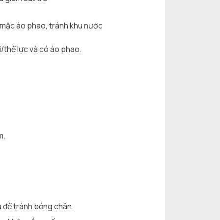
ẻ mặc áo phao, tránh khu nước
i/thể lực và có áo phao.
m.
u để tránh bỏng chân.