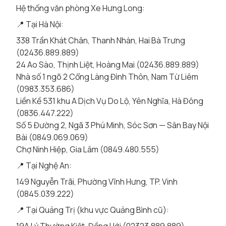
Hệ thống văn phòng Xe Hưng Long:
📍 Tại Hà Nội:
338 Trần Khát Chân, Thanh Nhàn, Hai Bà Trưng
(02436.889.889)
24 Ao Sào, Thịnh Liệt, Hoàng Mai (02436.889.889)
Nhà số 1 ngõ 2 Cổng Làng Đình Thôn, Nam Từ Liêm
(0983.353.686)
Liền Kề 531 khu A Dịch Vụ Do Lộ, Yên Nghĩa, Hà Đông
(0836.447.222)
Số 5 Đường 2, Ngã 3 Phú Minh, Sóc Sơn — Sân Bay Nội
Bài (0849.069.069)
Chợ Ninh Hiệp, Gia Lâm (0849.480.555)
📍 Tại Nghệ An:
149 Nguyễn Trãi, Phường Vĩnh Hưng, TP. Vinh
(0845.039.222)
📍 Tại Quảng Trị (khu vực Quảng Bình cũ):