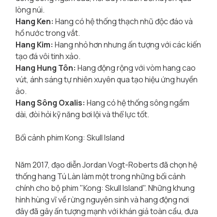
lòng núi.
Hang Ken:
Hang có hệ thống thạch nhũ độc đáo và
hồ nước trong vắt.
Hang Kim:
Hang nhỏ hơn nhưng ấn tượng với các kiến
tạo đá vôi tinh xảo.
Hang Hung Tôn:
Hang động rộng với vòm hang cao
vút, ánh sáng tự nhiên xuyên qua tạo hiệu ứng huyền
ảo.
Hang Sông Oxalis:
Hang có hệ thống sông ngầm
dài, đòi hỏi kỹ năng bơi lội và thể lực tốt.
Bối cảnh phim Kong: Skull Island
Năm 2017, đạo diễn Jordan Vogt-Roberts đã chọn hệ
thống hang Tú Làn làm một trong những bối cảnh
chính cho bộ phim "Kong: Skull Island". Những khung
hình hùng vĩ về rừng nguyên sinh và hang động nơi
đây đã gây ấn tượng mạnh với khán giả toàn cầu, đưa