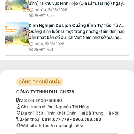
Bình) ra khu vực Ninh Hiệp (Gia Lâm, Hà Nội) ngày
càng gia tăng, đặc biệt đối với các hành khách có
thứ sáu, 15/05/2026
nhu cầu giao thương, kinh doanh và mua sắm.
Đã xem
:
686
Kinh Nghiệm Du Lịch Quảng Bình Tự Túc Từ A
Đến Z Chi Tiết Nhất
Quảng Bình luôn là một trong những điểm đến hấp
dẫn nhất bản đồ du lịch Việt Nam nhờ sở hữu hệ
thống hang động kỳ vĩ, những bãi biển hoang sơ và
thứ tư, 13/05/2026
nét ẩm thực đậm đà bản sắc.
Đã xem
:
481
CÔNG TY CHỦ QUẢN
CÔNG TY TNHH DU LỊCH 338
M.S.D.N
:
0106766690
Chịu trách nhiệm
:
Nguyễn Thị Hằng
Địa chỉ
:
338 - Trần Khát Chân, Hai Bà Trưng, Hà Nội
Điện thoại
:
0914.077.779
-
0963.388.388
Website
:
https://xequangbinh.vn