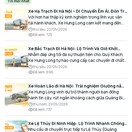
Tin mới nhất
Xe Hạ Trạch Đi Hà Nội – Di Chuyển Êm Ái, Đón Trả
Tận Nơi Cùng Xe Hưng Long
Với hơn hai thập kỷ kinh nghiệm trong lĩnh vực vận
tải hành khách, Xe Hưng Long cam kết mang đến
cho Quý Khách một hành trình di chuyển trọn vẹn,
thứ sáu, 22/05/2026
thoải mái và đúng giờ.
Đã xem
:
725
Xe Bắc Trạch Đi Hà Nội: Lộ Trình Và Giờ Khởi
Hành Cùng Xe Hưng Long
Nhằm đáp ứng tối đa sự thuận tiện cho Quý Khách,
Xe Hưng Long tự hào cung cấp các chuyến đi chất
lượng cao, an toàn với lịch trình linh hoạt mỗi ngày.
thứ sáu, 22/05/2026
Đã xem
:
696
Xe Hoàn Lão đi Hà Nội: Trải nghiệm Giường nằm
Cao cấp, Đón trả Tận nơi
Xe Hưng Long vinh dự trở thành người bạn đồng
hành tin cậy, rút ngắn khoảng cách giữa Quảng Bình
và Thủ đô bằng chất lượng dịch vụ chuẩn mực.
thứ năm, 21/05/2026
Đã xem
:
737
Xe Lệ Thủy Đi Ninh Hiệp: Lộ Trình Nhanh Chóng,
Đón Trả Tận Nơi
Nhu cầu di chuyển trực tiếp từ Lệ Thủy (Quảng