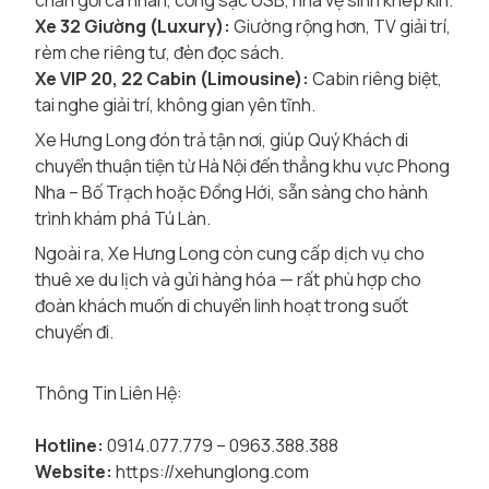
chăn gối cá nhân, cổng sạc USB, nhà vệ sinh khép kín.
Xe 32 Giường (Luxury):
Giường rộng hơn, TV giải trí,
rèm che riêng tư, đèn đọc sách.
Xe VIP 20, 22 Cabin (Limousine):
Cabin riêng biệt,
tai nghe giải trí, không gian yên tĩnh.
Xe Hưng Long đón trả tận nơi, giúp Quý Khách di
chuyển thuận tiện từ Hà Nội đến thẳng khu vực Phong
Nha – Bố Trạch hoặc Đồng Hới, sẵn sàng cho hành
trình khám phá Tú Làn.
Ngoài ra, Xe Hưng Long còn cung cấp dịch vụ cho
thuê xe du lịch và gửi hàng hóa — rất phù hợp cho
đoàn khách muốn di chuyển linh hoạt trong suốt
chuyến đi.
Thông Tin Liên Hệ:
Hotline:
0914.077.779 – 0963.388.388
Website:
https://xehunglong.com