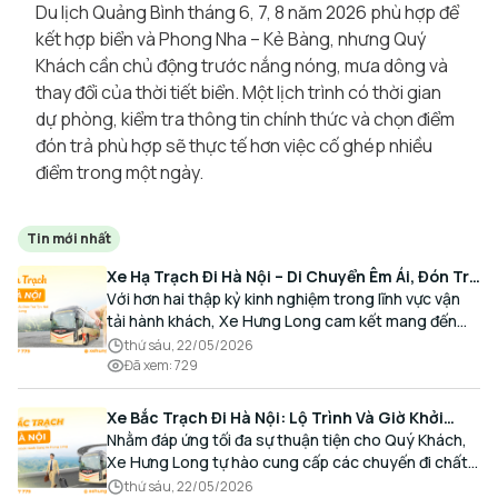
Du lịch Quảng Bình tháng 6, 7, 8 năm 2026 phù hợp để
kết hợp biển và Phong Nha – Kẻ Bàng, nhưng Quý
Khách cần chủ động trước nắng nóng, mưa dông và
thay đổi của thời tiết biển. Một lịch trình có thời gian
dự phòng, kiểm tra thông tin chính thức và chọn điểm
đón trả phù hợp sẽ thực tế hơn việc cố ghép nhiều
điểm trong một ngày.
Tin mới nhất
Xe Hạ Trạch Đi Hà Nội – Di Chuyển Êm Ái, Đón Trả
Tận Nơi Cùng Xe Hưng Long
Với hơn hai thập kỷ kinh nghiệm trong lĩnh vực vận
tải hành khách, Xe Hưng Long cam kết mang đến
cho Quý Khách một hành trình di chuyển trọn vẹn,
thứ sáu, 22/05/2026
thoải mái và đúng giờ.
Đã xem
:
729
Xe Bắc Trạch Đi Hà Nội: Lộ Trình Và Giờ Khởi
Hành Cùng Xe Hưng Long
Nhằm đáp ứng tối đa sự thuận tiện cho Quý Khách,
Xe Hưng Long tự hào cung cấp các chuyến đi chất
lượng cao, an toàn với lịch trình linh hoạt mỗi ngày.
thứ sáu, 22/05/2026