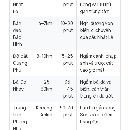
Nhật
phút
uống và lưu trú
Lệ
gần trung tâm
Bán
4–7km
10–20
Nghỉ dưỡng ven
đảo
phút
biển, di chuyển
Bảo
qua cầu Nhật Lệ
Ninh
Đồi cát
8–10km
15–25
Ngắm cảnh, chụp
Quang
phút
ảnh và trượt cát
Phú
vào giờ mát
Bãi Đá
25–
35–
Ngắm bãi đá và
Nhảy
30km
45
biển; cần thận
phút
trọng khi đá ướt
Trung
Khoảng
50–70
Lưu trú gần sông
tâm
45km
phút
Son và các điểm
Phong
hang động
Nha