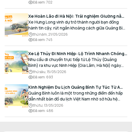
Đã xem
:
702
Xe Hoàn Lão đi Hà Nội: Trải nghiệm Giường nằm
Cao cấp, Đón trả Tận nơi
Xe Hưng Long vinh dự trở thành người bạn đồng
hành tin cậy, rút ngắn khoảng cách giữa Quảng Bình
và Thủ đô bằng chất lượng dịch vụ chuẩn mực.
thứ năm, 21/05/2026
Đã xem
:
745
Xe Lệ Thủy Đi Ninh Hiệp: Lộ Trình Nhanh Chóng,
Đón Trả Tận Nơi
Nhu cầu di chuyển trực tiếp từ Lệ Thủy (Quảng
Bình) ra khu vực Ninh Hiệp (Gia Lâm, Hà Nội) ngày
càng gia tăng, đặc biệt đối với các hành khách có
thứ sáu, 15/05/2026
nhu cầu giao thương, kinh doanh và mua sắm.
Đã xem
:
693
Kinh Nghiệm Du Lịch Quảng Bình Tự Túc Từ A
Đến Z Chi Tiết Nhất
Quảng Bình luôn là một trong những điểm đến hấp
dẫn nhất bản đồ du lịch Việt Nam nhờ sở hữu hệ
thống hang động kỳ vĩ, những bãi biển hoang sơ và
thứ tư, 13/05/2026
nét ẩm thực đậm đà bản sắc.
Đã xem
:
486