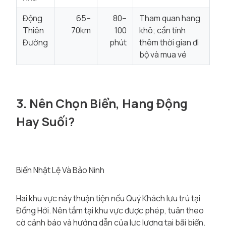
Động
65–
80–
Tham quan hang
Thiên
70km
100
khô; cần tính
Đường
phút
thêm thời gian đi
bộ và mua vé
3. Nên Chọn Biển, Hang Động
Hay Suối?
Biển Nhật Lệ Và Bảo Ninh
Hai khu vực này thuận tiện nếu Quý Khách lưu trú tại
Đồng Hới. Nên tắm tại khu vực được phép, tuân theo
cờ cảnh báo và hướng dẫn của lực lượng tại bãi biển.