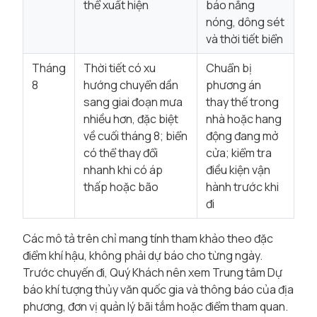
thể xuất hiện
báo nắng
nóng, dông sét
và thời tiết biển
Tháng
Thời tiết có xu
Chuẩn bị
8
hướng chuyển dần
phương án
sang giai đoạn mưa
thay thế trong
nhiều hơn, đặc biệt
nhà hoặc hang
về cuối tháng 8; biển
động đang mở
có thể thay đổi
cửa; kiểm tra
nhanh khi có áp
điều kiện vận
thấp hoặc bão
hành trước khi
đi
Các mô tả trên chỉ mang tính tham khảo theo đặc
điểm khí hậu, không phải dự báo cho từng ngày.
Trước chuyến đi, Quý Khách nên xem
Trung tâm Dự
báo khí tượng thủy văn quốc gia
và thông báo của địa
phương, đơn vị quản lý bãi tắm hoặc điểm tham quan.