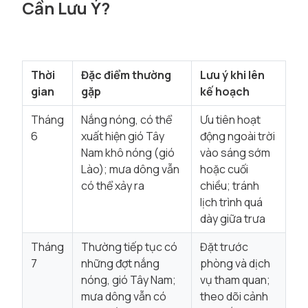
Cần Lưu Ý?
Thời
Đặc điểm thường
Lưu ý khi lên
gian
gặp
kế hoạch
Tháng
Nắng nóng, có thể
Ưu tiên hoạt
6
xuất hiện gió Tây
động ngoài trời
Nam khô nóng (gió
vào sáng sớm
Lào); mưa dông vẫn
hoặc cuối
có thể xảy ra
chiều; tránh
lịch trình quá
dày giữa trưa
Tháng
Thường tiếp tục có
Đặt trước
7
những đợt nắng
phòng và dịch
nóng, gió Tây Nam;
vụ tham quan;
mưa dông vẫn có
theo dõi cảnh