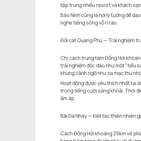
tập trung nhiều resort và khách sạ
Bảo Ninh cũng là nơi lý tưởng để dạo
nghe tiếng sóng vỗ rì rào.
Đồi cát Quang Phú — Trải nghiệm tr
Chỉ cách trung tâm Đồng Hới khoản
trải nghiệm độc đáo như một "tiểu s
khung cảnh ngỡ như sa mạc thu nhỏ
Hoạt động được yêu thích nhất tại đâ
trong tiếng cười sảng khoái. Thời đ
ấm áp.
Bãi Đá Nhảy — Kiệt tác thiên nhiên g
Cách Đồng Hới khoảng 25km về phía 