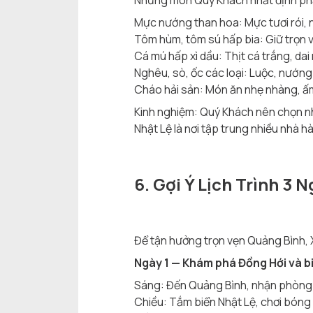
Những món Quý Khách nhất định phả
Mực nướng than hoa: Mực tươi rói, 
Tôm hùm, tôm sú hấp bia: Giữ trọn v
Cá mú hấp xì dầu: Thịt cá trắng, da
Nghêu, sò, ốc các loại: Luộc, nướn
Cháo hải sản: Món ăn nhẹ nhàng, ấm 
Kinh nghiệm: Quý Khách nên chọn n
Nhật Lệ là nơi tập trung nhiều nhà hà
6. Gợi Ý Lịch Trình 3
Để tận hưởng trọn vẹn Quảng Bình, 
Ngày 1 — Khám phá Đồng Hới và b
Sáng: Đến Quảng Bình, nhận phòng
Chiều: Tắm biển Nhật Lệ, chơi bóng