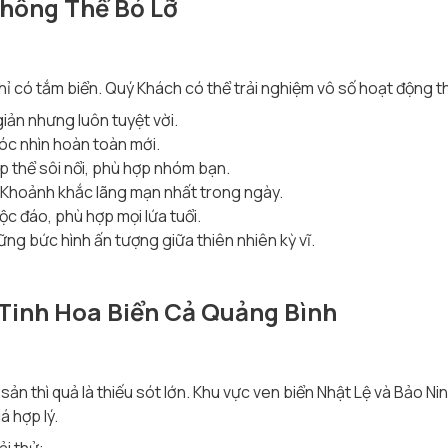
hông Thể Bỏ Lỡ
hỉ có tắm biển. Quý Khách có thể trải nghiệm vô số hoạt động th
giản nhưng luôn tuyệt vời.
óc nhìn hoàn toàn mới.
p thể sôi nổi, phù hợp nhóm bạn.
 Khoảnh khắc lãng mạn nhất trong ngày.
c đáo, phù hợp mọi lứa tuổi.
ững bức hình ấn tượng giữa thiên nhiên kỳ vĩ.
 Tinh Hoa Biển Cả Quảng Bình
n thì quả là thiếu sót lớn. Khu vực ven biển Nhật Lệ và Bảo Nin
á hợp lý.