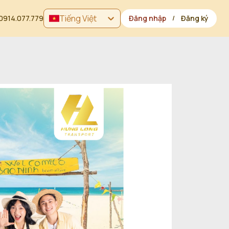
Tiếng Việt
0914.077.779
Đăng nhập
Đăng ký
/