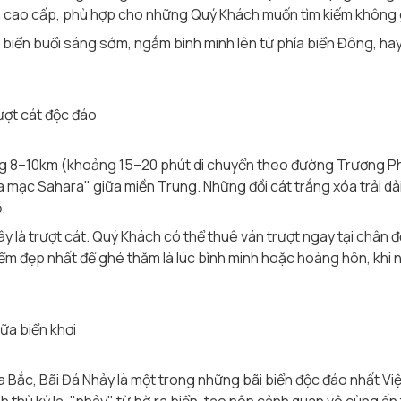
n cao cấp, phù hợp cho những Quý Khách muốn tìm kiếm không g
 biển buổi sáng sớm, ngắm bình minh lên từ phía biển Đông, hay 
ượt cát độc đáo
g 8–10km (khoảng 15–20 phút di chuyển theo đường Trương P
a mạc Sahara" giữa miền Trung. Những đồi cát trắng xóa trải dài
.
y là trượt cát. Quý Khách có thể thuê ván trượt ngay tại chân đồ
iểm đẹp nhất để ghé thăm là lúc bình minh hoặc hoàng hôn, khi 
iữa biển khơi
Bắc, Bãi Đá Nhảy là một trong những bãi biển độc đáo nhất Việ