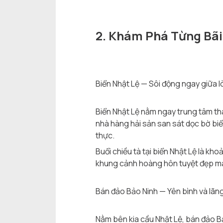
2. Khám Phá Từng Bãi
Biển Nhật Lệ — Sôi động ngay giữa 
Biển Nhật Lệ nằm ngay trung tâm thà
nhà hàng hải sản san sát dọc bờ biể
thực.
Buổi chiều tà tại biển Nhật Lệ là kh
khung cảnh hoàng hôn tuyệt đẹp m
Bán đảo Bảo Ninh — Yên bình và lãn
Nằm bên kia cầu Nhật Lệ, bán đảo Bả