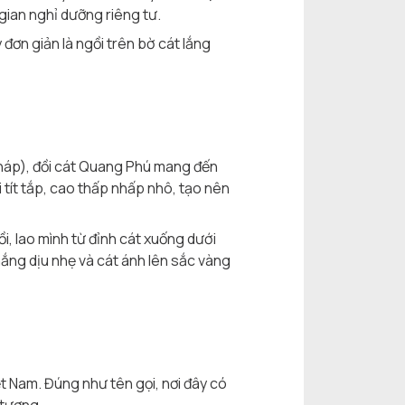
ian nghỉ dưỡng riêng tư.
đơn giản là ngồi trên bờ cát lắng
háp), đồi cát Quang Phú mang đến
 tít tắp, cao thấp nhấp nhô, tạo nên
i, lao mình từ đỉnh cát xuống dưới
nắng dịu nhẹ và cát ánh lên sắc vàng
t Nam. Đúng như tên gọi, nơi đây có