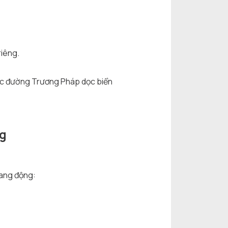
riêng.
ực đường Trương Pháp dọc biển
ng
hang động: