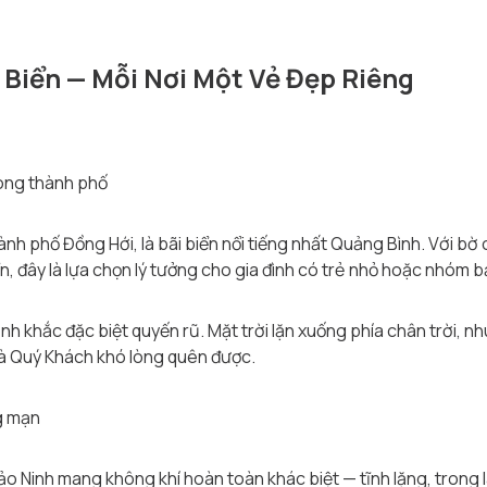
 Biển — Mỗi Nơi Một Vẻ Đẹp Riêng
lòng thành phố
nh phố Đồng Hới, là bãi biển nổi tiếng nhất Quảng Bình. Với bờ
n, đây là lựa chọn lý tưởng cho gia đình có trẻ nhỏ hoặc nhóm
oảnh khắc đặc biệt quyến rũ. Mặt trời lặn xuống phía chân trời, 
à Quý Khách khó lòng quên được.
g mạn
o Ninh mang không khí hoàn toàn khác biệt — tĩnh lặng, trong l