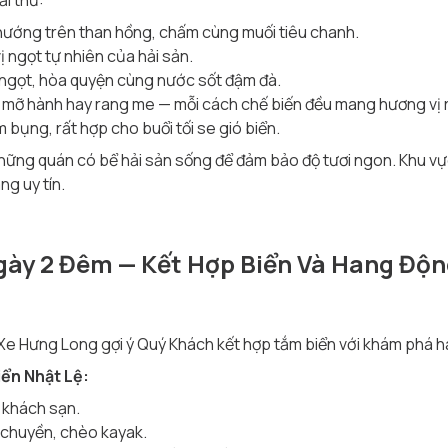
i thử:
nướng trên than hồng, chấm cùng muối tiêu chanh.
ị ngọt tự nhiên của hải sản.
i ngọt, hòa quyện cùng nước sốt đậm đà.
g mỡ hành hay rang me — mỗi cách chế biến đều mang hương vị 
bụng, rất hợp cho buổi tối se gió biển.
hững quán có bể hải sản sống để đảm bảo độ tươi ngon. Khu v
ng uy tín.
 Ngày 2 Đêm — Kết Hợp Biển Và Hang Độ
Xe Hưng Long gợi ý Quý Khách kết hợp tắm biển với khám phá 
iển Nhật Lệ:
 khách sạn.
 chuyền, chèo kayak.