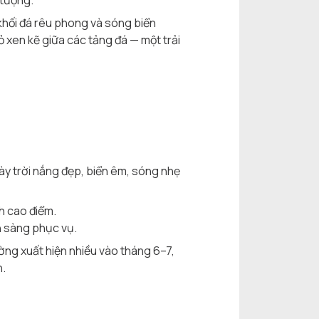
 tượng.
khối đá rêu phong và sóng biển
 xen kẽ giữa các tảng đá — một trải
ày trời nắng đẹp, biển êm, sóng nhẹ
h cao điểm.
n sàng phục vụ.
ờng xuất hiện nhiều vào tháng 6–7,
h.