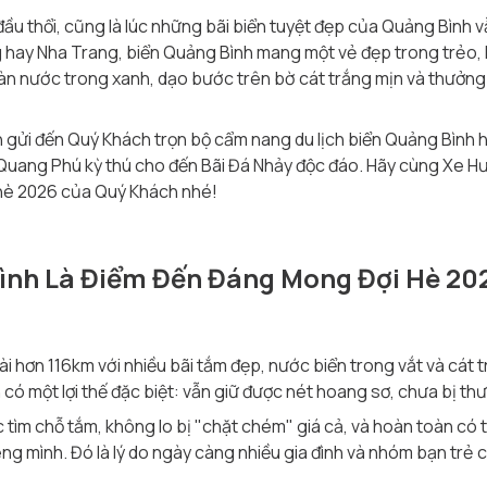
ầu thổi, cũng là lúc những bãi biển tuyệt đẹp của Quảng Bình v
 hay Nha Trang, biển Quảng Bình mang một vẻ đẹp trong trẻo, 
àn nước trong xanh, dạo bước trên bờ cát trắng mịn và thưởng 
n gửi đến Quý Khách trọn bộ cẩm nang du lịch biển Quảng Bình h
 Quang Phú kỳ thú cho đến Bãi Đá Nhảy độc đáo. Hãy cùng Xe Hư
 hè 2026 của Quý Khách nhé!
 Bình Là Điểm Đến Đáng Mong Đợi Hè 20
 hơn 116km với nhiều bãi tắm đẹp, nước biển trong vắt và cát 
h có một lợi thế đặc biệt: vẫn giữ được nét hoang sơ, chưa bị t
tìm chỗ tắm, không lo bị "chặt chém" giá cả, và hoàn toàn có t
êng mình. Đó là lý do ngày càng nhiều gia đình và nhóm bạn trẻ