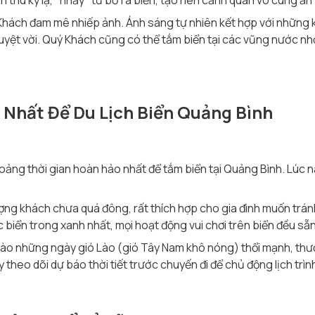
h thù kỳ lạ, "nhảy" từ bờ ra biển, tạo nên cảnh quan vô cùng ấn
hách đam mê nhiếp ảnh. Ánh sáng tự nhiên kết hợp với những 
yệt vời. Quý Khách cũng có thể tắm biển tại các vũng nước nhỏ
 Nhất Để Du Lịch Biển Quảng Bình
oảng thời gian hoàn hảo nhất để tắm biển tại Quảng Bình. Lúc n
ượng khách chưa quá đông, rất thích hợp cho gia đình muốn trán
 biển trong xanh nhất, mọi hoạt động vui chơi trên biển đều sẵ
 vào những ngày gió Lào (gió Tây Nam khô nóng) thổi mạnh, thư
y theo dõi dự báo thời tiết trước chuyến đi để chủ động lịch trìn