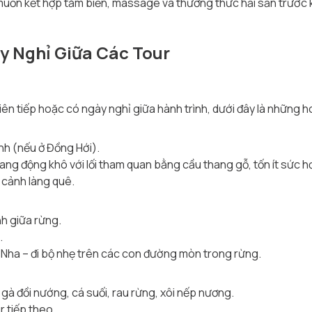
ốn kết hợp tắm biển, massage và thưởng thức hải sản trước kh
y Nghỉ Giữa Các Tour
iên tiếp hoặc có ngày nghỉ giữa hành trình, dưới đây là những 
nh (nếu ở Đồng Hới).
g động khô với lối tham quan bằng cầu thang gỗ, tốn ít sức hơ
cảnh làng quê.
nh giữa rừng.
.
ha – đi bộ nhẹ trên các con đường mòn trong rừng.
à đồi nướng, cá suối, rau rừng, xôi nếp nương.
r tiếp theo.