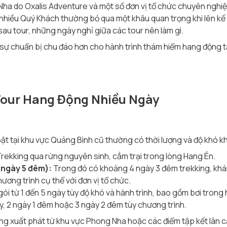
Nha do Oxalis Adventure và một số đơn vị tổ chức chuyên nghiệ
, nhiều Quý Khách thường bỏ qua một khâu quan trọng khi lên kế
au tour, những ngày nghỉ giữa các tour nên làm gì.
ó sự chuẩn bị chu đáo hơn cho hành trình thám hiểm hang động 
Tour Hang Động Nhiều Ngày
ật tại khu vực Quảng Bình cũ thường có thời lượng và độ khó k
rekking qua rừng nguyên sinh, cắm trại trong lòng Hang Én.
 ngày 5 đêm):
Trong đó có khoảng 4 ngày 3 đêm trekking, khá
hương trình cụ thể với đơn vị tổ chức.
ói từ 1 đến 5 ngày tùy độ khó và hành trình, bao gồm bơi trong 
y, 2 ngày 1 đêm hoặc 3 ngày 2 đêm tùy chương trình.
g xuất phát từ khu vực Phong Nha hoặc các điểm tập kết lân c