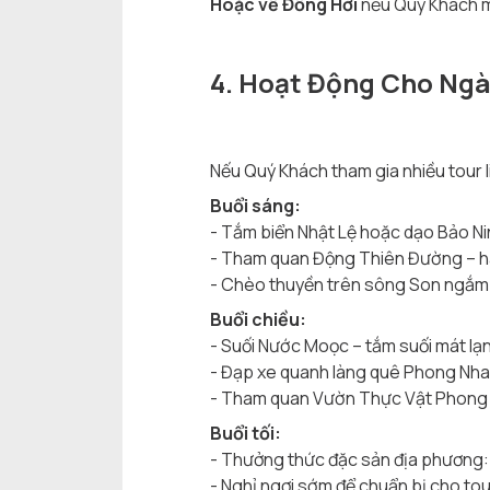
Hoặc về Đồng Hới
nếu Quý Khách mu
4. Hoạt Động Cho Ngà
Nếu Quý Khách tham gia nhiều tour l
Buổi sáng:
- Tắm biển Nhật Lệ hoặc dạo Bảo Ni
- Tham quan Động Thiên Đường – han
- Chèo thuyền trên sông Son ngắm 
Buổi chiều:
- Suối Nước Moọc – tắm suối mát lạ
- Đạp xe quanh làng quê Phong Nha
- Tham quan Vườn Thực Vật Phong N
Buổi tối:
- Thưởng thức đặc sản địa phương: g
- Nghỉ ngơi sớm để chuẩn bị cho tou