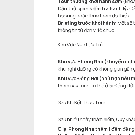
Tour thường khởi hành sớm
(khoả
Cần thời gian kiểm tra hành lý:
Cá
bổ sung hoặc thuê thêm đồ thiếu.
Briefing trước khởi hành:
Một số t
thông tin từ đơn vị tổ chức.
Khu Vực Nên Lưu Trú
Khu vực Phong Nha (khuyến nghị
khu nghỉ dưỡng có không gian gần 
Khu vực Đồng Hới (phù hợp nếu m
thêm sau tour, có thể ở lại Đồng H
Sau Khi Kết Thúc Tour
Sau nhiều ngày thám hiểm, Quý Khác
Ở lại Phong Nha thêm 1 đêm
để ngh