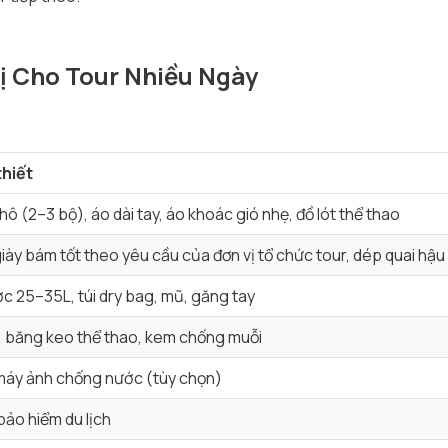
ị Cho Tour Nhiều Ngày
thiết
ô (2–3 bộ), áo dài tay, áo khoác gió nhẹ, đồ lót thể thao
iày bám tốt theo yêu cầu của đơn vị tổ chức tour, dép quai hậu
c 25–35L, túi dry bag, mũ, găng tay
 băng keo thể thao, kem chống muỗi
máy ảnh chống nước (tùy chọn)
o hiểm du lịch