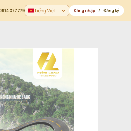
Tiếng Việt
0914.077.779
Đăng nhập
Đăng ký
/