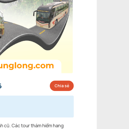
6
Chia sẻ
nh cũ. Các tour thám hiểm hang