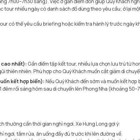
ng 7h00–7h30 sáng). Việc ở gần điểm đón giúp Quý Khách nghỉ
c tour nhiều ngày có danh sách đồ dùng theo yêu cầu; ở lại mộ
our có thể yêu cầu briefing hoặc kiểm tra hành lý trước ngày 
 cao nhất):
Gần điểm tập kết tour, nhiều lựa chọn lưu trú từ 
gũi thiên nhiên. Phù hợp cho Quý Khách muốn cắt giảm di chuy
uốn kết hợp biển):
Nếu Quý Khách đến sớm và muốn kết hợp bi
ới 1 đêm rồi sáng hôm sau di chuyển lên Phong Nha (khoảng 50–7
h thường cần thời gian nghỉ ngơi. Xe Hưng Long gợi ý:
ỉ ngơi, tắm rửa, ăn uống đầy đủ trước khi lên đường về.