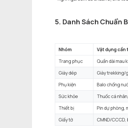
5. Danh Sách Chuẩn B
Nhóm
Vật dụng cần 
Trang phục
Quần dài mau kh
Giày dép
Giày trekking/g
Phụ kiện
Balo chống nướ
Sức khỏe
Thuốc cá nhân,
Thiết bị
Pin dự phòng, 
Giấy tờ
CMND/CCCD, bả