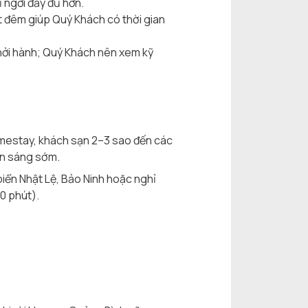
 ngơi đầy đủ hơn.
t đêm giúp Quý Khách có thời gian
khởi hành; Quý Khách nên xem kỹ
homestay, khách sạn 2–3 sao đến các
ển sáng sớm.
ển Nhật Lệ, Bảo Ninh hoặc nghỉ
0 phút).