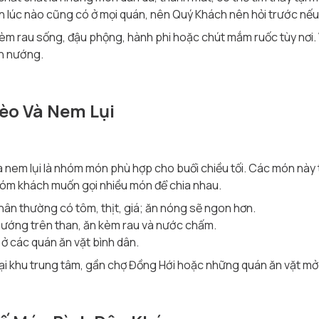
n lúc nào cũng có ở mọi quán, nên Quý Khách nên hỏi trước nế
èm rau sống, đậu phộng, hành phi hoặc chút mắm ruốc tùy nơi. 
ên nướng.
Xèo Và Nem Lụi
 nem lụi là nhóm món phù hợp cho buổi chiều tối. Các món này
hóm khách muốn gọi nhiều món để chia nhau.
hân thường có tôm, thịt, giá; ăn nóng sẽ ngon hơn.
nướng trên than, ăn kèm rau và nước chấm.
ở các quán ăn vặt bình dân.
ại khu trung tâm, gần chợ Đồng Hới hoặc những quán ăn vặt mở 