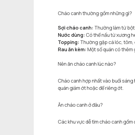
Cháo canh thường gồm những gì?
Sợi cháo canh:
Thường làm từ bột 
Nước dùng:
Có thể nấu từ xương he
Topping:
Thường gặp cá lóc, tôm, c
Rau ăn kèm:
Một số quán có thêm g
Nên ăn cháo canh lúc nào?
Cháo canh hợp nhất vào buổi sáng 
quán giảm ớt hoặc để riêng ớt.
Ăn cháo canh ở đâu?
Các khu vực dễ tìm cháo canh gồm đ