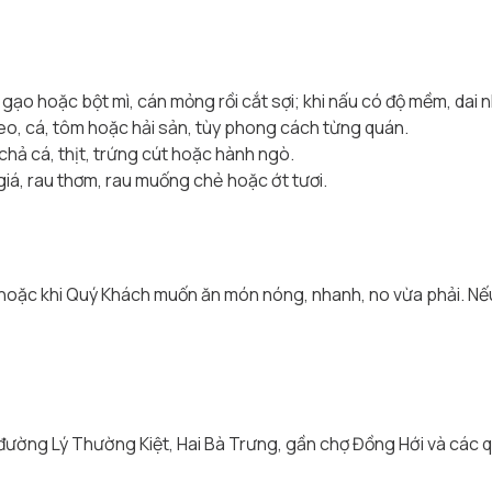
gạo hoặc bột mì, cán mỏng rồi cắt sợi; khi nấu có độ mềm, dai
o, cá, tôm hoặc hải sản, tùy phong cách từng quán.
hả cá, thịt, trứng cút hoặc hành ngò.
iá, rau thơm, rau muống chẻ hoặc ớt tươi.
hoặc khi Quý Khách muốn ăn món nóng, nhanh, no vừa phải. Nế
ường Lý Thường Kiệt, Hai Bà Trưng, gần chợ Đồng Hới và các q