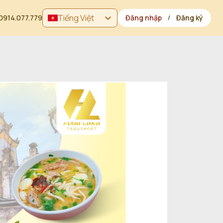
Tiếng Việt
0914.077.779
Đăng nhập
Đăng ký
/