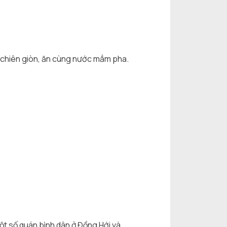
 chiên giòn, ăn cùng nước mắm pha.
ột số quán bình dân ở Đồng Hới và