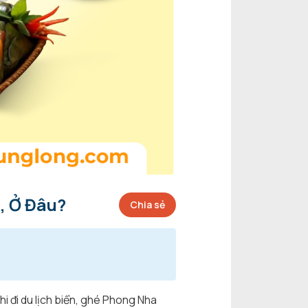
, Ở Đâu?
Chia sẻ
i đi du lịch biển, ghé Phong Nha