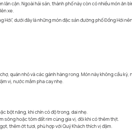
ện lân cận. Ngoài hải sản, thành phố này còn có nhiều món ăn bì
lên xe.
ng Hới”, dưới đây là những món đặc sản đường phố Đồng Hới nên
i chợ, quán nhỏ và các gánh hàng rong. Món này không cầu kỳ, n
đậm vị, nước mắm pha cay nhẹ.
c bột năng, khi chín có độ trong, dai nhẹ.
m sông hoặc tôm đất rim cùng gia vị, đôi khi có thêm thịt.
t, thêm ớt tươi, phù hợp với Quý Khách thích vị đậm.