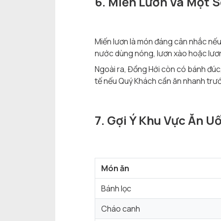
6. Miến Lươn Và Một 
Miến lươn là món đáng cân nhắc nếu
nước dùng nóng, lươn xào hoặc lươn
Ngoài ra, Đồng Hới còn có bánh đúc
tế nếu Quý Khách cần ăn nhanh trướ
7. Gợi Ý Khu Vực Ăn U
Món ăn
Bánh lọc
Cháo canh