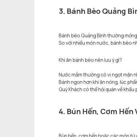
3. Bánh Bèo Quảng Bì
Bánh bèo Quảng Bình thường mỏng, 
So với nhiều món nước, bánh bèo nh
Khi ăn bánh bèo nên lưu ý gì?
Nước mắm thường có vị ngọt mặn nh
Bánh ngon hơn khi ăn nóng, lúc phầ
Quý Khách có thể hỏi quán về khẩu 
4. Bún Hến, Cơm Hến 
Bún hến, cơm hến hoặc các món từ ch