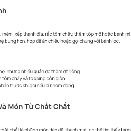
nh
mềm, xếp thành đĩa, rắc tôm chấy, thêm tóp mỡ hoặc bánh mì
ẹ bụng hơn, hợp để ăn chiều hoặc gọi chung với bánh lọc.
ẹ, nhưng nhiều quán để thêm ớt riêng.
n tôm chấy và topping còn giòn.
phần trước khi gọi nếu đi nhóm đông.
Và Món Từ Chắt Chắt
ắt chắt là những món dân dã, thanh mát, có thể tìm thấy tại m