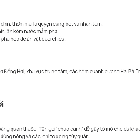
 chín, thơm mùi lá quyện cùng bột và nhân tôm.
chín, ăn kèm nước mắm pha.
 phù hợp để ăn vặt buổi chiều.
chợ Đồng Hới, khu vực trung tâm, các hẻm quanh đường Hai Bà 
ới
sáng quen thuộc. Tên gọi “cháo canh” dễ gây tò mò cho du kh
 dùng nóng và các loại topping tùy quán.