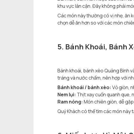
khu vực lân cận. Đây không phải mó
Các món này thường có vị nhẹ, ăn k
chọn dễ ăn hơn so với các món chi
5. Bánh Khoái, Bánh 
Bánh khoái, bánh xèo Quảng Bình và
tráng và nước chấm, nên hợp với n
Bánh khoái / bánh xèo:
Vỏ giòn, n
Nem lụi:
Thịt xay cuốn quanh que, 
Ram nóng:
Món chiên giòn, dễ gặp 
Quý Khách có thể tìm các món này t