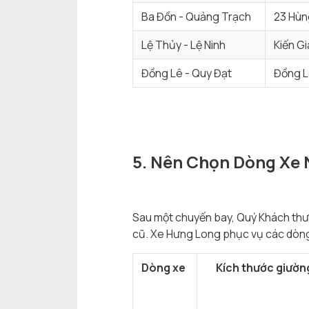
Ba Đồn - Quảng Trạch
23 Hùn
Lệ Thủy - Lệ Ninh
Kiến G
Đồng Lê - Quy Đạt
Đồng Lê
5. Nên Chọn Dòng Xe
Sau một chuyến bay, Quý Khách thườn
cũ. Xe Hưng Long phục vụ các dòng
Dòng xe
Kích thước giườn