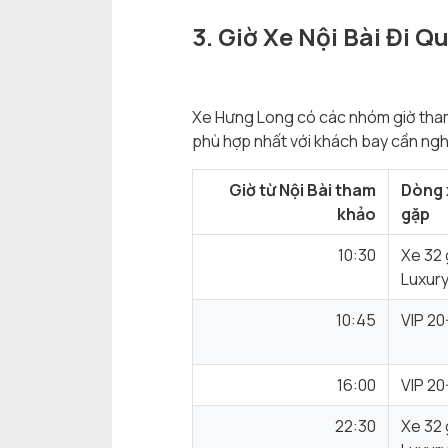
3. Giờ Xe Nội Bài Đi 
Xe Hưng Long có các nhóm giờ tham 
phù hợp nhất với khách bay cần ngh
Giờ từ Nội Bài tham
Dòng 
khảo
gặp
10:30
Xe 32
Luxur
10:45
VIP 20
16:00
VIP 20
22:30
Xe 32