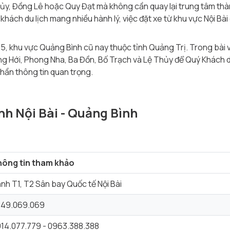
ủy, Đồng Lê hoặc Quy Đạt mà không cần quay lại trung tâm th
ách du lịch mang nhiều hành lý, việc đặt xe từ khu vực Nội Bài 
, khu vực Quảng Bình cũ nay thuộc tỉnh Quảng Trị. Trong bài 
g Hới, Phong Nha, Ba Đồn, Bố Trạch và Lệ Thủy để Quý Khách dễ
hần thông tin quan trọng.
h Nội Bài - Quảng Bình
hông tin tham khảo
nh T1, T2 Sân bay Quốc tế Nội Bài
849.069.069
14.077.779 - 0963.388.388