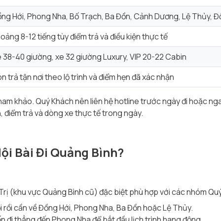
ng Hới, Phong Nha, Bố Trạch, Ba Đồn, Cảnh Dương, Lệ Thủy, Đ
oảng 8-12 tiếng tùy điểm trả và điều kiện thực tế
 38-40 giường, xe 32 giường Luxury, VIP 20-22 Cabin
n trả tận nơi theo lộ trình và điểm hẹn đã xác nhận
tham khảo. Quý Khách nên liên hệ hotline trước ngày đi hoặc ng
n, điểm trả và dòng xe thực tế trong ngày.
Nội Bài Đi Quảng Bình?
g Trị (khu vực Quảng Bình cũ) đặc biệt phù hợp với các nhóm Qu
i rồi cần về Đồng Hới, Phong Nha, Ba Đồn hoặc Lệ Thủy.
ốn đi thẳng đến Phong Nha để bắt đầu lịch trình hang động.