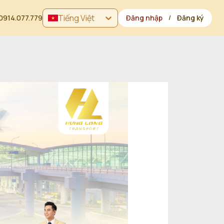
Tiếng Việt
0914.077.779
Đăng nhập
Đăng ký
/