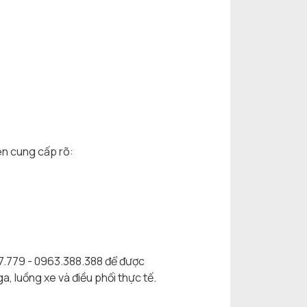
nên cung cấp rõ:
77.779 - 0963.388.388 để được
, luồng xe và điều phối thực tế.