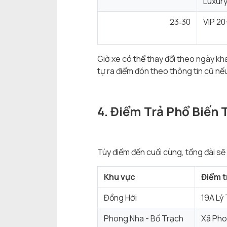
Luxur
23:30
VIP 20
Giờ xe có thể thay đổi theo ngày kh
tự ra điểm đón theo thông tin cũ nếu
4. Điểm Trả Phổ Biến 
Tùy điểm đến cuối cùng, tổng đài sẽ 
Khu vực
Điểm t
Đồng Hới
19A Lý 
Phong Nha - Bố Trạch
Xã Pho