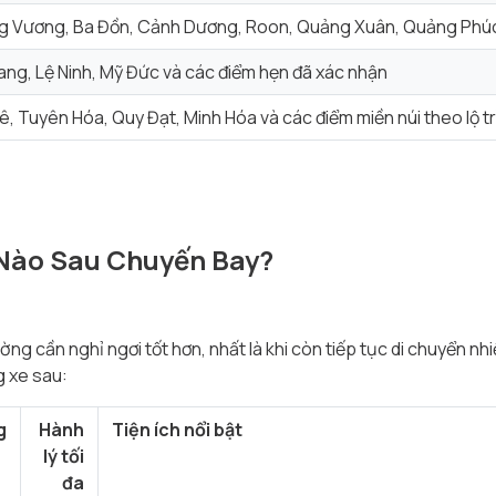
g Vương, Ba Đồn, Cảnh Dương, Roon, Quảng Xuân, Quảng Phúc v
iang, Lệ Ninh, Mỹ Đức và các điểm hẹn đã xác nhận
, Tuyên Hóa, Quy Đạt, Minh Hóa và các điểm miền núi theo lộ tr
 Nào Sau Chuyến Bay?
g cần nghỉ ngơi tốt hơn, nhất là khi còn tiếp tục di chuyển nh
 xe sau:
g
Hành
Tiện ích nổi bật
lý tối
đa