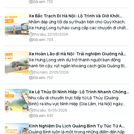
thoải mái và đúng giờ.
Đã xem
:
732
Xe Bắc Trạch Đi Hà Nội: Lộ Trình Và Giờ Khởi
Hành Cùng Xe Hưng Long
Nhằm đáp ứng tối đa sự thuận tiện cho Quý Khách,
Xe Hưng Long tự hào cung cấp các chuyến đi chất
lượng cao, an toàn với lịch trình linh hoạt mỗi ngày.
thứ sáu, 22/05/2026
Đã xem
:
703
Xe Hoàn Lão đi Hà Nội: Trải nghiệm Giường nằm
Cao cấp, Đón trả Tận nơi
Xe Hưng Long vinh dự trở thành người bạn đồng
hành tin cậy, rút ngắn khoảng cách giữa Quảng Bình
và Thủ đô bằng chất lượng dịch vụ chuẩn mực.
thứ năm, 21/05/2026
Đã xem
:
752
Xe Lệ Thủy Đi Ninh Hiệp: Lộ Trình Nhanh Chóng,
Đón Trả Tận Nơi
Nhu cầu di chuyển trực tiếp từ Lệ Thủy (Quảng
Bình) ra khu vực Ninh Hiệp (Gia Lâm, Hà Nội) ngày
càng gia tăng, đặc biệt đối với các hành khách có
thứ sáu, 15/05/2026
nhu cầu giao thương, kinh doanh và mua sắm.
Đã xem
:
697
Kinh Nghiệm Du Lịch Quảng Bình Tự Túc Từ A
Đến Z Chi Tiết Nhất
Quảng Bình luôn là một trong những điểm đến hấp