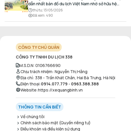
dẫn nhất bản đồ du lịch Việt Nam nhờ sở hữu hệ
thống hang động kỳ vĩ, những bãi biển hoang sơ và
thứ tư, 13/05/2026
nét ẩm thực đậm đà bản sắc.
Đã xem
:
490
CÔNG TY CHỦ QUẢN
CÔNG TY TNHH DU LỊCH 338
M.S.D.N
:
0106766690
Chịu trách nhiệm
:
Nguyễn Thị Hằng
Địa chỉ
:
338 - Trần Khát Chân, Hai Bà Trưng, Hà Nội
Điện thoại
:
0914.077.779
-
0963.388.388
Website
:
https://xequangbinh.vn
THÔNG TIN CẦN BIẾT
Về chúng tôi
Chính sách bảo mật (Quyền riêng tư)
Điều khoản và điều kiện sử dụng