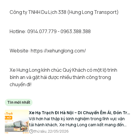
Công ty TNHH Du Lịch 338 (Hưng Long Transport)
Hotline: 0914.077.779 - 0963.388.388
Website: https://xehunglong.com/
Xe Hưng Long kính chúc Quý Khách có một lộ trình
bình an và gặt hái được nhiều thành công trong
chuyến đi!
Tin mới nhất
Xe Hạ Trạch Đi Hà Nội – Di Chuyển Êm Ái, Đón Trả
Tận Nơi Cùng Xe Hưng Long
Với hơn hai thập kỷ kinh nghiệm trong lĩnh vực vận
tải hành khách, Xe Hưng Long cam kết mang đến
cho Quý Khách một hành trình di chuyển trọn vẹn,
thứ sáu, 22/05/2026