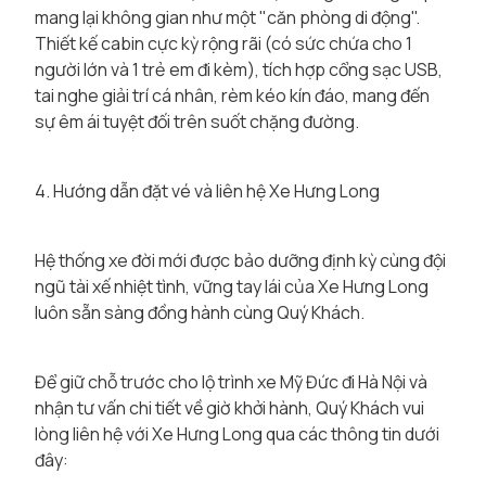
mang lại không gian như một "căn phòng di động".
Thiết kế cabin cực kỳ rộng rãi (có sức chứa cho 1
người lớn và 1 trẻ em đi kèm), tích hợp cổng sạc USB,
tai nghe giải trí cá nhân, rèm kéo kín đáo, mang đến
sự êm ái tuyệt đối trên suốt chặng đường.
4. Hướng dẫn đặt vé và liên hệ Xe Hưng Long
Hệ thống xe đời mới được bảo dưỡng định kỳ cùng đội
ngũ tài xế nhiệt tình, vững tay lái của Xe Hưng Long
luôn sẵn sàng đồng hành cùng Quý Khách.
Để giữ chỗ trước cho lộ trình xe Mỹ Đức đi Hà Nội và
nhận tư vấn chi tiết về giờ khởi hành, Quý Khách vui
lòng liên hệ với Xe Hưng Long qua các thông tin dưới
đây: