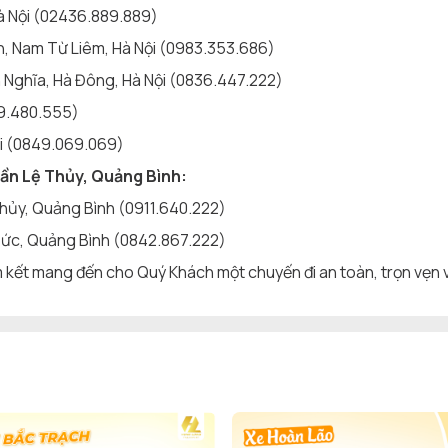
Hà Nội (02436.889.889)
n, Nam Từ Liêm, Hà Nội (0983.353.686)
n Nghĩa, Hà Đông, Hà Nội (0836.447.222)
49.480.555)
ài (0849.069.069)
gần Lệ Thủy, Quảng Bình:
Thủy, Quảng Bình (0911.640.222)
 Đức, Quảng Bình (0842.867.222)
m kết mang đến cho Quý Khách một chuyến đi an toàn, trọn vẹn 