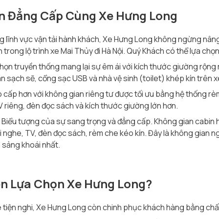
ển Đẳng Cấp Cùng Xe Hưng Long
ong lĩnh vực vận tải hành khách, Xe Hưng Long không ngừng nân
rong lộ trình xe Mai Thủy đi Hà Nội. Quý Khách có thể lựa chọ
họn truyền thống mang lại sự êm ái với kích thước giường rộng r
ân sạch sẽ, cổng sạc USB và nhà vệ sinh (toilet) khép kín trên x
cấp hơn với không gian riêng tư được tối ưu bằng hệ thống r
 TV riêng, đèn đọc sách và kích thước giường lớn hơn.
Biểu tượng của sự sang trọng và đẳng cấp. Không gian cabin h
ai nghe, TV, đèn đọc sách, rèm che kéo kín. Đây là không gian 
n sảng khoái nhất.
ên Lựa Chọn Xe Hưng Long?
 tiện nghi, Xe Hưng Long còn chinh phục khách hàng bằng chấ