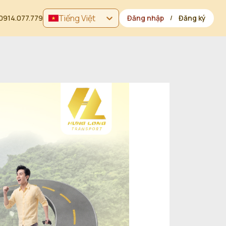
Tiếng Việt
0914.077.779
Đăng nhập
Đăng ký
/