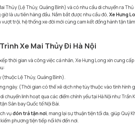
Mai Thủy (Lệ Thủy, Quảng Bình) và có nhu cầu di chuyển ra Thủ
g giờ là ưu tiên hàng đầu. Nắm bắt được nhu cầu đó,
Xe Hưng L
vụ vượt trội, hệ thống xe đời mới cùng cam kết đồng hành tận tâ
 Trình Xe Mai Thủy Đi Hà Nội
 thời gian và công việc cá nhân, Xe Hưng Long xin cung cấp thôn
au:
 (thuộc Lệ Thủy, Quảng Bình).
g ngày. (Thời gian có thể xê dịch nhẹ tùy thuộc vào tình hình g
 di chuyển linh hoạt qua các điểm chính yếu tại Hà Nội như Trần
tận Sân bay Quốc tế Nội Bài.
ịch vụ
đón trả tận nơi
, mang lại sự thuận tiện tối đa, giúp Quý 
iếm phương tiện tiếp nối khi đến nơi.