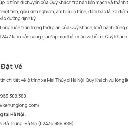
p lộ trình di chuyển của Quý Khách trở nên liền mạch và thảnh t
nhiệt tình, giàu kinh nghiệm, am hiểu lộ trình, đảm bảo lái xe đ
bảo dưỡng định kỳ.
ong luôn trân trọng thời gian của Quý Khách, khởi hành đúng gi
 24/7 luôn sẵn sàng giải đáp mọi thắc mắc và hỗ trợ Quý Khách 
 Đặt Vé
in chi tiết về lộ trình xe Mai Thủy đi Hà Nội, Quý Khách vui lòng
0963.388.388
://xehunglong.com/
 tại Hà Nội:
ai Bà Trưng, Hà Nội (02436.889.889)