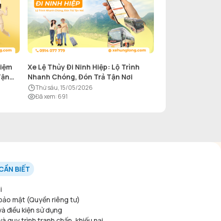
hiệm
Xe Lệ Thủy Đi Ninh Hiệp: Lộ Trình
Tận
Nhanh Chóng, Đón Trả Tận Nơi
thứ sáu, 15/05/2026
Đã xem
:
691
CẦN BIẾT
i
bảo mật (Quyền riêng tư)
và điều kiện sử dụng
à quy trình tranh chấp, khiếu nại