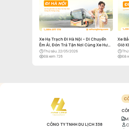
Xe Hạ Trạch Đi Hà Nội – Di Chuyển
Xe Bắ
Êm Ái, Đón Trả Tận Nơi Cùng Xe Hưng
Giờ K
Long
thứ sáu, 22/05/2026
th
Đã xem
:
728
Đã 
CÔ
CÔN
M.
CÔNG TY TNHH DU LỊCH 338
C