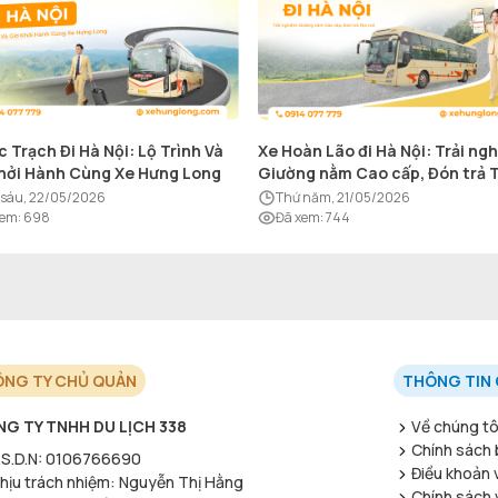
c Trạch Đi Hà Nội: Lộ Trình Và
Xe Hoàn Lão đi Hà Nội: Trải ng
hởi Hành Cùng Xe Hưng Long
Giường nằm Cao cấp, Đón trả 
nơi
ứ sáu, 22/05/2026
thứ năm, 21/05/2026
xem
:
698
Đã xem
:
744
NG TY CHỦ QUẢN
THÔNG TIN 
G TY TNHH DU LỊCH 338
Về chúng tô
Chính sách 
S.D.N
:
0106766690
Điều khoản 
hịu trách nhiệm
:
Nguyễn Thị Hằng
Chính sách v