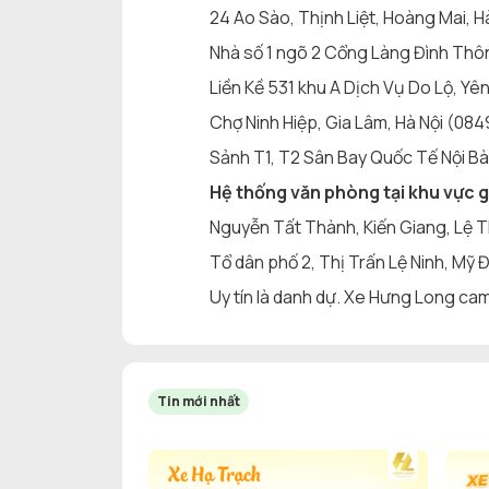
24 Ao Sào, Thịnh Liệt, Hoàng Mai, 
Nhà số 1 ngõ 2 Cổng Làng Đình Thô
Liền Kề 531 khu A Dịch Vụ Do Lộ, Yê
Chợ Ninh Hiệp, Gia Lâm, Hà Nội (08
Sảnh T1, T2 Sân Bay Quốc Tế Nội B
Hệ thống văn phòng tại khu vực 
Nguyễn Tất Thành, Kiến Giang, Lệ 
Tổ dân phố 2, Thị Trấn Lệ Ninh, Mỹ
Uy tín là danh dự. Xe Hưng Long ca
Tin mới nhất