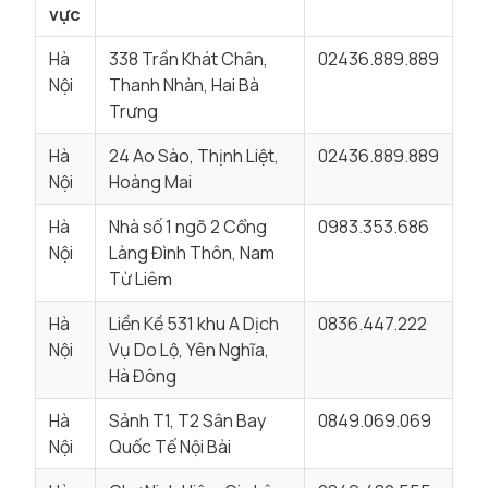
vực
Hà
338 Trần Khát Chân,
02436.889.889
Nội
Thanh Nhàn, Hai Bà
Trưng
Hà
24 Ao Sào, Thịnh Liệt,
02436.889.889
Nội
Hoàng Mai
Hà
Nhà số 1 ngõ 2 Cổng
0983.353.686
Nội
Làng Đình Thôn, Nam
Từ Liêm
Hà
Liền Kề 531 khu A Dịch
0836.447.222
Nội
Vụ Do Lộ, Yên Nghĩa,
Hà Đông
Hà
Sảnh T1, T2 Sân Bay
0849.069.069
Nội
Quốc Tế Nội Bài