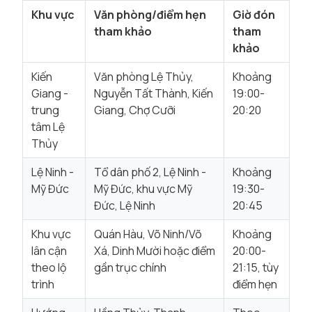
Khu vực
Văn phòng/điểm hẹn
Giờ đón
tham khảo
tham
khảo
Kiến
Văn phòng Lệ Thủy,
Khoảng
Giang -
Nguyễn Tất Thành, Kiến
19:00-
trung
Giang, Chợ Cưỡi
20:20
tâm Lệ
Thủy
Lệ Ninh -
Tổ dân phố 2, Lệ Ninh -
Khoảng
Mỹ Đức
Mỹ Đức, khu vực Mỹ
19:30-
Đức, Lệ Ninh
20:45
Khu vực
Quán Hàu, Võ Ninh/Võ
Khoảng
lân cận
Xá, Dinh Mười hoặc điểm
20:00-
theo lộ
gần trục chính
21:15, tùy
trình
điểm hẹn