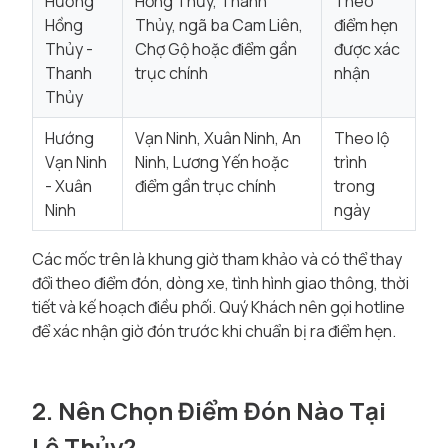
Hướng
Hồng Thủy, Thanh
Theo
Hồng
Thủy, ngã ba Cam Liên,
điểm hẹn
Thủy -
Chợ Gộ hoặc điểm gần
được xác
Thanh
trục chính
nhận
Thủy
Hướng
Vạn Ninh, Xuân Ninh, An
Theo lộ
Vạn Ninh
Ninh, Lương Yến hoặc
trình
- Xuân
điểm gần trục chính
trong
Ninh
ngày
Các mốc trên là khung giờ tham khảo và có thể thay
đổi theo điểm đón, dòng xe, tình hình giao thông, thời
tiết và kế hoạch điều phối. Quý Khách nên gọi hotline
để xác nhận giờ đón trước khi chuẩn bị ra điểm hẹn.
2. Nên Chọn Điểm Đón Nào Tại
Lệ Thủy?