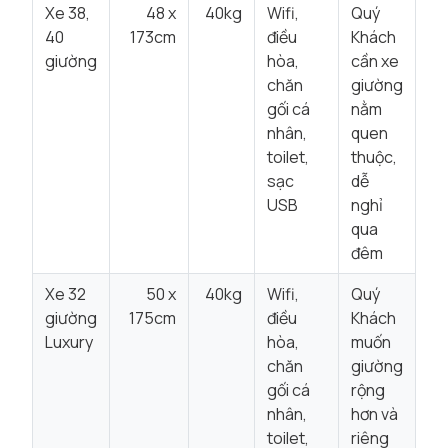
Xe 38,
48 x
40kg
Wifi,
Quý
40
173cm
điều
Khách
giường
hòa,
cần xe
chăn
giường
gối cá
nằm
nhân,
quen
toilet,
thuộc,
sạc
dễ
USB
nghỉ
qua
đêm
Xe 32
50 x
40kg
Wifi,
Quý
giường
175cm
điều
Khách
Luxury
hòa,
muốn
chăn
giường
gối cá
rộng
nhân,
hơn và
toilet,
riêng