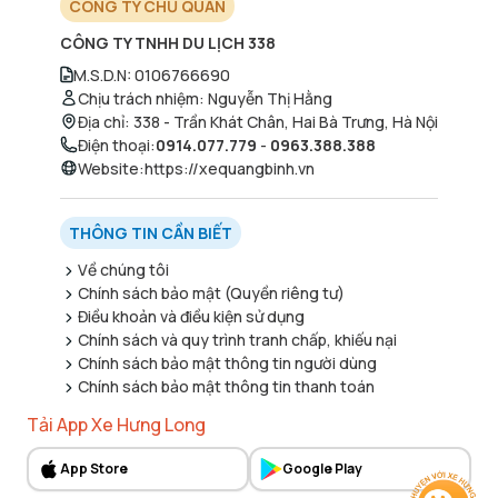
CÔNG TY CHỦ QUẢN
CÔNG TY TNHH DU LỊCH 338
M.S.D.N
:
0106766690
Chịu trách nhiệm
:
Nguyễn Thị Hằng
Địa chỉ
:
338 - Trần Khát Chân, Hai Bà Trưng, Hà Nội
Điện thoại
:
0914.077.779
-
0963.388.388
Website
:
https://xequangbinh.vn
THÔNG TIN CẦN BIẾT
Về chúng tôi
Chính sách bảo mật (Quyền riêng tư)
Điều khoản và điều kiện sử dụng
Chính sách và quy trình tranh chấp, khiếu nại
Chính sách bảo mật thông tin người dùng
Chính sách bảo mật thông tin thanh toán
Tải App Xe Hưng Long
App Store
Google Play