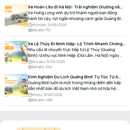
Xe Hoàn Lão đi Hà Nội: Trải nghiệm Giường nằm
Cao cấp, Đón trả Tận nơi
Xe Hưng Long vinh dự trở thành người bạn đồng
hành tin cậy, rút ngắn khoảng cách giữa Quảng Bình
và Thủ đô bằng chất lượng dịch vụ chuẩn mực.
thứ năm, 21/05/2026
Đã xem
:
751
Xe Lệ Thủy Đi Ninh Hiệp: Lộ Trình Nhanh Chóng,
Đón Trả Tận Nơi
Nhu cầu di chuyển trực tiếp từ Lệ Thủy (Quảng
Bình) ra khu vực Ninh Hiệp (Gia Lâm, Hà Nội) ngày
càng gia tăng, đặc biệt đối với các hành khách có
thứ sáu, 15/05/2026
nhu cầu giao thương, kinh doanh và mua sắm.
Đã xem
:
694
Kinh Nghiệm Du Lịch Quảng Bình Tự Túc Từ A
Đến Z Chi Tiết Nhất
Quảng Bình luôn là một trong những điểm đến hấp
dẫn nhất bản đồ du lịch Việt Nam nhờ sở hữu hệ
thống hang động kỳ vĩ, những bãi biển hoang sơ và
thứ tư, 13/05/2026
nét ẩm thực đậm đà bản sắc.
Đã xem
:
488