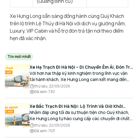
(Quảng Bình cũ)
Xe Hưng Long sẵn sàng đồng hành cùng Quý Khách
trên lộ trình Lệ Thủy đi Hà Nội với dịch vụ giường nằm,
Luxury, VIP Cabin và hỗ trợ đón trả tận nơi theo điểm
hẹn đã xác nhận.
Tin mới nhất
Xe Hạ Trạch Đi Hà Nội – Di Chuyển Êm Ái, Đón Trả
Tận Nơi Cùng Xe Hưng Long
Với hơn hai thập kỷ kinh nghiệm trong lĩnh vực vận
tải hành khách, Xe Hưng Long cam kết mang đến
cho Quý Khách một hành trình di chuyển trọn vẹn,
thứ sáu, 22/05/2026
thoải mái và đúng giờ.
Đã xem
:
730
Xe Bắc Trạch Đi Hà Nội: Lộ Trình Và Giờ Khởi
Hành Cùng Xe Hưng Long
Nhằm đáp ứng tối đa sự thuận tiện cho Quý Khách,
Xe Hưng Long tự hào cung cấp các chuyến đi chất
lượng cao, an toàn với lịch trình linh hoạt mỗi ngày.
thứ sáu, 22/05/2026
Đã xem
:
703