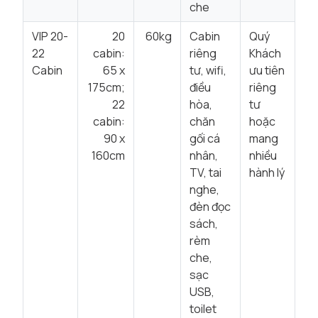
che
VIP 20-
20
60kg
Cabin
Quý
22
cabin:
riêng
Khách
Cabin
65 x
tư, wifi,
ưu tiên
175cm;
điều
riêng
22
hòa,
tư
cabin:
chăn
hoặc
90 x
gối cá
mang
160cm
nhân,
nhiều
TV, tai
hành lý
nghe,
đèn đọc
sách,
rèm
che,
sạc
USB,
toilet