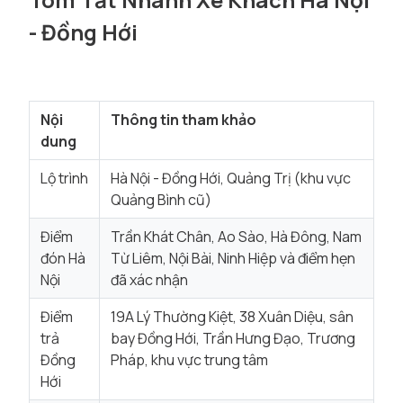
- Đồng Hới
Nội
Thông tin tham khảo
dung
Lộ trình
Hà Nội - Đồng Hới, Quảng Trị (khu vực
Quảng Bình cũ)
Điểm
Trần Khát Chân, Ao Sào, Hà Đông, Nam
đón Hà
Từ Liêm, Nội Bài, Ninh Hiệp và điểm hẹn
Nội
đã xác nhận
Điểm
19A Lý Thường Kiệt, 38 Xuân Diệu, sân
trả
bay Đồng Hới, Trần Hưng Đạo, Trương
Đồng
Pháp, khu vực trung tâm
Hới