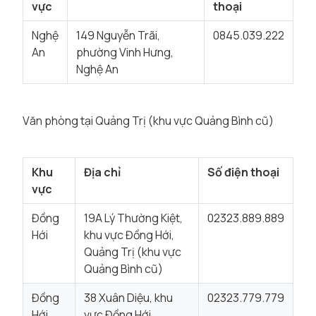
vực
thoại
Nghệ
149 Nguyễn Trãi,
0845.039.222
An
phường Vinh Hưng,
Nghệ An
Văn phòng tại Quảng Trị (khu vực Quảng Bình cũ)
Khu
Địa chỉ
Số điện thoại
vực
Đồng
19A Lý Thường Kiệt,
02323.889.889
Hới
khu vực Đồng Hới,
Quảng Trị (khu vực
Quảng Bình cũ)
Đồng
38 Xuân Diệu, khu
02323.779.779
Hới
vực Đồng Hới,