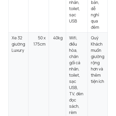
nhân,
bản,
toilet,
dễ
sạc
nghỉ
USB
qua
đêm
Xe 32
50 x
40kg
Wifi,
Quý
giường
175cm
điều
Khách
Luxury
hòa,
muốn
chăn
giường
gối cá
rộng
nhân,
hơn và
toilet,
thêm
sạc
tiện ích
USB,
TV, đèn
đọc
sách,
rèm