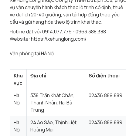
Xe Hưng Long thuộc Công ty TNHH Du Lịch 338, phục
vụ vận chuyển hành khách theo lộ trình cố định, thuê
xe du lịch 20-40 giường, vận tải hợp đồng theo yêu
cầu và gửi hàng hóa theo lộ trình khai thác.
Hotline đặt vé: 0914.077.779 - 0963.388.388
Website:
https://xehunglong.com/
Văn phòng tại Hà Nội
Khu
Địa chỉ
Số điện thoại
vực
Hà
338 Trần Khát Chân,
02436.889.889
Nội
Thanh Nhàn, Hai Bà
Trưng
Hà
24 Ao Sào, Thịnh Liệt,
02436.889.889
Nội
Hoàng Mai