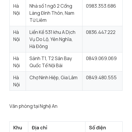
Hà
Nhà số 1 ngõ 2 Cổng
0983.353.686
Nội
Làng Đình Thôn, Nam
Từ Liêm
Hà
Liền Kề 531 khu A Dịch
0836.447.222
Nội
Vụ Do Lộ, Yên Nghĩa,
Hà Đông
Hà
Sảnh T1, T2 Sân Bay
0849.069.069
Nội
Quốc Tế Nội Bài
Hà
Chợ Ninh Hiệp, Gia Lâm
0849.480.555
Nội
Văn phòng tại Nghệ An
Khu
Địa chỉ
Số điện