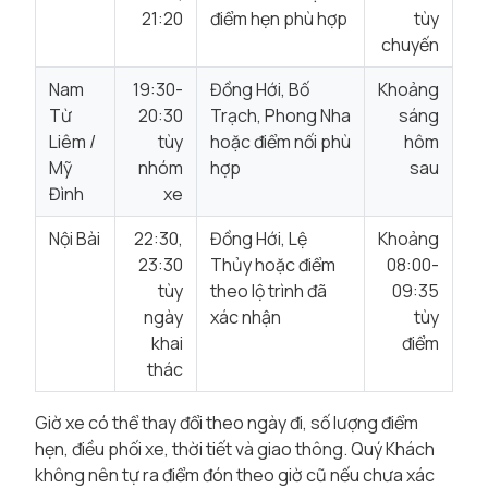
21:20
điểm hẹn phù hợp
tùy
chuyến
Nam
19:30-
Đồng Hới, Bố
Khoảng
Từ
20:30
Trạch, Phong Nha
sáng
Liêm /
tùy
hoặc điểm nối phù
hôm
Mỹ
nhóm
hợp
sau
Đình
xe
Nội Bài
22:30,
Đồng Hới, Lệ
Khoảng
23:30
Thủy hoặc điểm
08:00-
tùy
theo lộ trình đã
09:35
ngày
xác nhận
tùy
khai
điểm
thác
Giờ xe có thể thay đổi theo ngày đi, số lượng điểm
hẹn, điều phối xe, thời tiết và giao thông. Quý Khách
không nên tự ra điểm đón theo giờ cũ nếu chưa xác