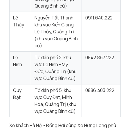
Quảng Bình cũ)
Lệ
Nguyễn Tất Thành,
0911.640.222
Thủy
khu vực Kiến Giang,
Lệ Thủy, Quảng Trị
(khu vực Quảng Bình
cũ)
Lệ
Tổ dân phố 2, khu
0842.867.222
Ninh
vực Lệ Ninh - Mỹ
Đức, Quảng Trị (khu
vực Quảng Bình cũ)
Quy
Tổ dân phố 5, khu
0886.403.222
Đạt
vực Quy Đạt, Minh
Hóa, Quảng Trị (khu
vực Quảng Bình cũ)
Xe khách Hà Nội - Đồng Hới cùng Xe Hưng Long phù