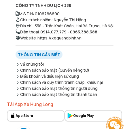
CÔNG TY TNHH DU LỊCH 338
M.S.D.N
:
0106766690
Chịu trách nhiệm
:
Nguyễn Thị Hằng
Địa chỉ
:
338 - Trần Khát Chân, Hai Bà Trưng, Hà Nội
Điện thoại
:
0914.077.779
-
0963.388.388
Website
:
https://xequangbinh.vn
THÔNG TIN CẦN BIẾT
Về chúng tôi
Chính sách bảo mật (Quyền riêng tư)
Điều khoản và điều kiện sử dụng
Chính sách và quy trình tranh chấp, khiếu nại
Chính sách bảo mật thông tin người dùng
Chính sách bảo mật thông tin thanh toán
Tải App Xe Hưng Long
App Store
Google Play