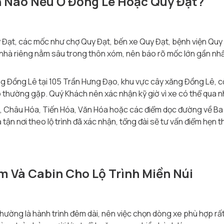
 Nào Nếu Ở Đồng Lê Hoặc Quy Đạt?
 Đạt, các mốc như chợ Quy Đạt, bến xe Quy Đạt, bệnh viện Quy
 nhà riêng nằm sâu trong thôn xóm, nên báo rõ mốc lớn gần nhất
g Đồng Lê tại 105 Trần Hưng Đạo, khu vực cây xăng Đồng Lê, 
thường gặp. Quý Khách nên xác nhận kỹ giờ vì xe có thể qua nh
 Châu Hóa, Tiến Hóa, Văn Hóa hoặc các điểm dọc đường về Ba 
rả tận nơi theo lộ trình đã xác nhận, tổng đài sẽ tư vấn điểm hẹn 
m Và Cabin Cho Lộ Trình Miền Núi
 thường là hành trình đêm dài, nên việc chọn dòng xe phù hợp r