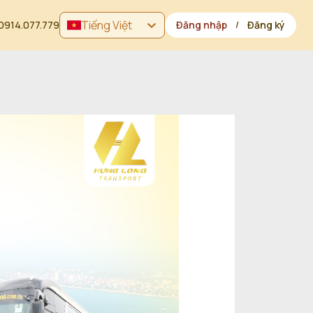
Tiếng Việt
0914.077.779
Đăng nhập
Đăng ký
/