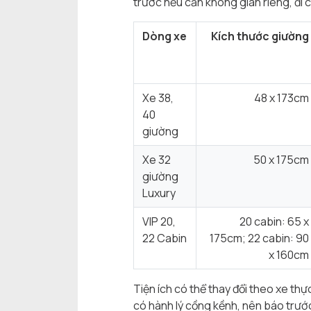
trước nếu cần không gian riêng, đi c
Dòng xe
Kích thước giường
Xe 38,
48 x 173cm
40
giường
Xe 32
50 x 175cm
giường
Luxury
VIP 20,
20 cabin: 65 x
22 Cabin
175cm; 22 cabin: 90
x 160cm
Tiện ích có thể thay đổi theo xe th
có hành lý cồng kềnh, nên báo trước