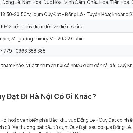
, Đồng Lê, Nam Hóa, Đức Hóa, Minh Cầm, Châu Hóa, Tiến Hóa,
18:30-20:50 tại cụm Quy Đạt - Đồng Lê - Tuyên Hóa; khoảng 21
10-12 tiếng, tùy điểm đón và điểm xuống
nằm, 32 giường Luxury, VIP 20/22 Cabin
7.779 - 0963.388.388
tham khảo. Vì lộ trình miền núi có nhiều điểm đón rải dài, Quý 
uy Đạt Đi Hà Nội Có Gì Khác?
Hới hoặc ven biển phía Bắc, khu vực Đồng Lê - Quy Đạt có nhiề
nh cũ. Xe thường bắt đầu từ cụm Quy Đạt, sau đó qua Đồng Lê