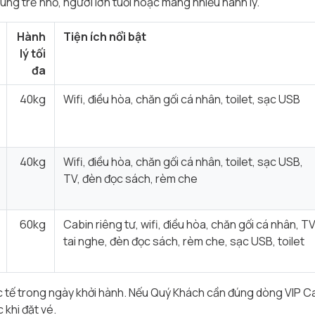
ùng trẻ nhỏ, người lớn tuổi hoặc mang nhiều hành lý.
Hành
Tiện ích nổi bật
lý tối
đa
40kg
Wifi, điều hòa, chăn gối cá nhân, toilet, sạc USB
40kg
Wifi, điều hòa, chăn gối cá nhân, toilet, sạc USB,
TV, đèn đọc sách, rèm che
60kg
Cabin riêng tư, wifi, điều hòa, chăn gối cá nhân, TV
tai nghe, đèn đọc sách, rèm che, sạc USB, toilet
ực tế trong ngày khởi hành. Nếu Quý Khách cần đúng dòng VIP Cab
 khi đặt vé.