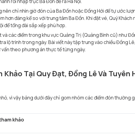
nh rồi nhập trục Ba Đồn để ra Hà Nội.
 nên chỉ nhìn giờ đón của Ba Đồn hoặc Đồng Hới để tự ước lượn
 hơn đáng kể so với trung tâm Ba Đồn. Khi đặt vé, Quý Khách n
ội để tổng đài sắp xếp phù hợp.
ạt và các điểm trong khu vực Quảng Trị (Quảng Bình cũ) như Đ
ra lộ trình trong ngày. Bài viết này tập trung vào chiều Đồng Lê
 vấn theo phương án thực tế từng ngày.
 Khảo Tại Quy Đạt, Đồng Lê Và Tuyên 
 nhỏ, vì vậy bảng dưới đây chỉ gom nhóm các điểm đón thường 
 tham khảo