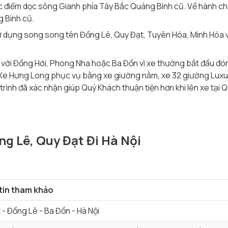
 điểm dọc sông Gianh phía Tây Bắc Quảng Bình cũ. Về hành ch
g Bình cũ.
ử dụng song song tên Đồng Lê, Quy Đạt, Tuyên Hóa, Minh Hóa 
c với Đồng Hới, Phong Nha hoặc Ba Đồn vì xe thường bắt đầu đó
i. Xe Hưng Long phục vụ bằng xe giường nằm, xe 32 giường Luxur
ộ trình đã xác nhận giúp Quý Khách thuận tiện hơn khi lên xe tạ
g Lê, Quy Đạt Đi Hà Nội
tin tham khảo
 - Đồng Lê - Ba Đồn - Hà Nội