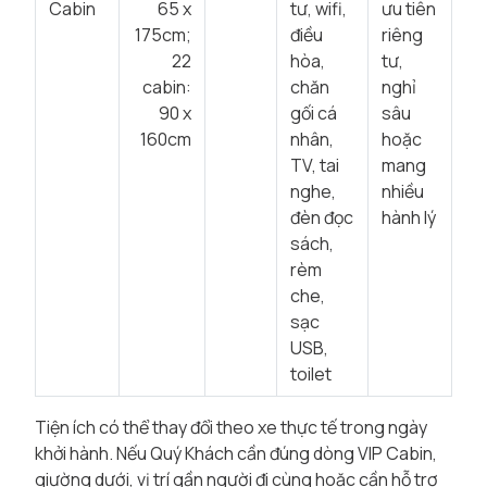
Cabin
65 x
tư, wifi,
ưu tiên
175cm;
điều
riêng
22
hòa,
tư,
cabin:
chăn
nghỉ
90 x
gối cá
sâu
160cm
nhân,
hoặc
TV, tai
mang
nghe,
nhiều
đèn đọc
hành lý
sách,
rèm
che,
sạc
USB,
toilet
Tiện ích có thể thay đổi theo xe thực tế trong ngày
khởi hành. Nếu Quý Khách cần đúng dòng VIP Cabin,
giường dưới, vị trí gần người đi cùng hoặc cần hỗ trợ