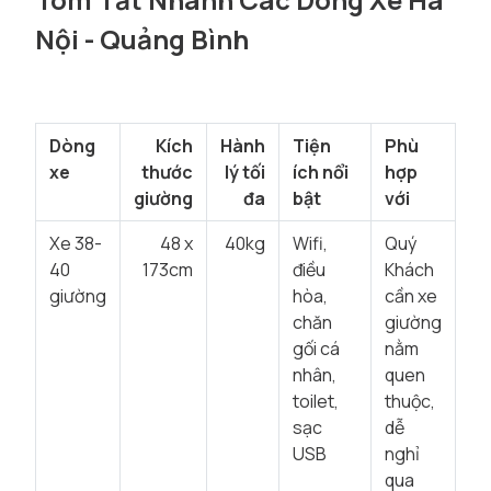
Nội - Quảng Bình
Dòng
Kích
Hành
Tiện
Phù
xe
thước
lý tối
ích nổi
hợp
giường
đa
bật
với
Xe 38-
48 x
40kg
Wifi,
Quý
40
173cm
điều
Khách
giường
hòa,
cần xe
chăn
giường
gối cá
nằm
nhân,
quen
toilet,
thuộc,
sạc
dễ
USB
nghỉ
qua