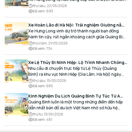
lượng cao, an toàn với lịch trình linh hoạt mỗi ngày.
thứ sáu, 22/05/2026
Đã xem
:
693
Xe Hoàn Lão đi Hà Nội: Trải nghiệm Giường nằm
Cao cấp, Đón trả Tận nơi
Xe Hưng Long vinh dự trở thành người bạn đồng
hành tin cậy, rút ngắn khoảng cách giữa Quảng Bình
và Thủ đô bằng chất lượng dịch vụ chuẩn mực.
thứ năm, 21/05/2026
Đã xem
:
734
Xe Lệ Thủy Đi Ninh Hiệp: Lộ Trình Nhanh Chóng,
Đón Trả Tận Nơi
Nhu cầu di chuyển trực tiếp từ Lệ Thủy (Quảng
Bình) ra khu vực Ninh Hiệp (Gia Lâm, Hà Nội) ngày
càng gia tăng, đặc biệt đối với các hành khách có
thứ sáu, 15/05/2026
nhu cầu giao thương, kinh doanh và mua sắm.
Đã xem
:
685
Kinh Nghiệm Du Lịch Quảng Bình Tự Túc Từ A
Đến Z Chi Tiết Nhất
Quảng Bình luôn là một trong những điểm đến hấp
dẫn nhất bản đồ du lịch Việt Nam nhờ sở hữu hệ
thống hang động kỳ vĩ, những bãi biển hoang sơ và
thứ tư, 13/05/2026
nét ẩm thực đậm đà bản sắc.
Đã xem
:
481