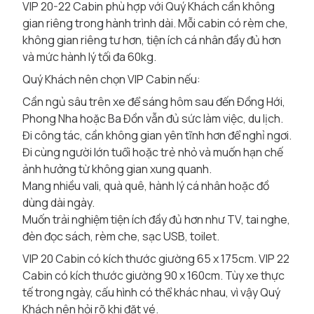
VIP 20-22 Cabin phù hợp với Quý Khách cần không
gian riêng trong hành trình dài. Mỗi cabin có rèm che,
không gian riêng tư hơn, tiện ích cá nhân đầy đủ hơn
và mức hành lý tối đa 60kg.
Quý Khách nên chọn VIP Cabin nếu:
Cần ngủ sâu trên xe để sáng hôm sau đến Đồng Hới,
Phong Nha hoặc Ba Đồn vẫn đủ sức làm việc, du lịch.
Đi công tác, cần không gian yên tĩnh hơn để nghỉ ngơi.
Đi cùng người lớn tuổi hoặc trẻ nhỏ và muốn hạn chế
ảnh hưởng từ không gian xung quanh.
Mang nhiều vali, quà quê, hành lý cá nhân hoặc đồ
dùng dài ngày.
Muốn trải nghiệm tiện ích đầy đủ hơn như TV, tai nghe,
đèn đọc sách, rèm che, sạc USB, toilet.
VIP 20 Cabin có kích thước giường 65 x 175cm. VIP 22
Cabin có kích thước giường 90 x 160cm. Tùy xe thực
tế trong ngày, cấu hình có thể khác nhau, vì vậy Quý
Khách nên hỏi rõ khi đặt vé.