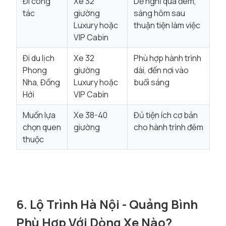
Đi công
Xe 32
Dễ nghỉ qua đêm,
tác
giường
sáng hôm sau
Luxury hoặc
thuận tiện làm việc
VIP Cabin
Đi du lịch
Xe 32
Phù hợp hành trình
Phong
giường
dài, đến nơi vào
Nha, Đồng
Luxury hoặc
buổi sáng
Hới
VIP Cabin
Muốn lựa
Xe 38-40
Đủ tiện ích cơ bản
chọn quen
giường
cho hành trình đêm
thuộc
6. Lộ Trình Hà Nội - Quảng Bình
Phù Hợp Với Dòng Xe Nào?