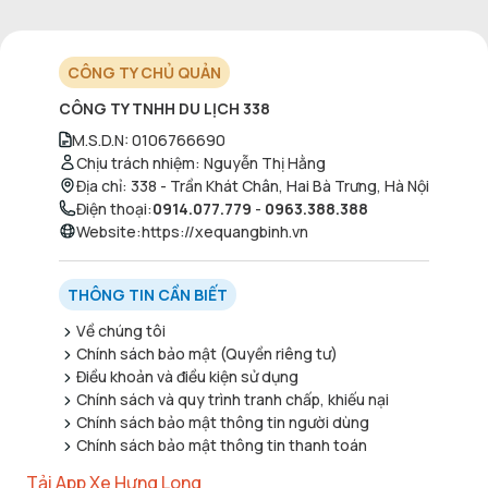
CÔNG TY CHỦ QUẢN
CÔNG TY TNHH DU LỊCH 338
M.S.D.N
:
0106766690
Chịu trách nhiệm
:
Nguyễn Thị Hằng
Địa chỉ
:
338 - Trần Khát Chân, Hai Bà Trưng, Hà Nội
Điện thoại
:
0914.077.779
-
0963.388.388
Website
:
https://xequangbinh.vn
THÔNG TIN CẦN BIẾT
Về chúng tôi
Chính sách bảo mật (Quyền riêng tư)
Điều khoản và điều kiện sử dụng
Chính sách và quy trình tranh chấp, khiếu nại
Chính sách bảo mật thông tin người dùng
Chính sách bảo mật thông tin thanh toán
Tải App Xe Hưng Long