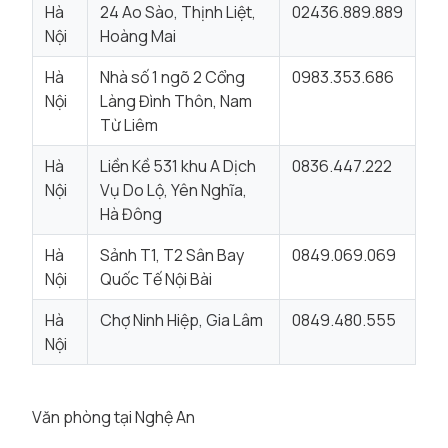
Hà
24 Ao Sào, Thịnh Liệt,
02436.889.889
Nội
Hoàng Mai
Hà
Nhà số 1 ngõ 2 Cổng
0983.353.686
Nội
Làng Đình Thôn, Nam
Từ Liêm
Hà
Liền Kề 531 khu A Dịch
0836.447.222
Nội
Vụ Do Lộ, Yên Nghĩa,
Hà Đông
Hà
Sảnh T1, T2 Sân Bay
0849.069.069
Nội
Quốc Tế Nội Bài
Hà
Chợ Ninh Hiệp, Gia Lâm
0849.480.555
Nội
Văn phòng tại Nghệ An