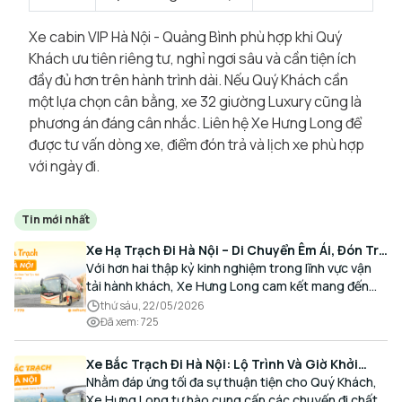
Xe cabin VIP Hà Nội - Quảng Bình phù hợp khi Quý
Khách ưu tiên riêng tư, nghỉ ngơi sâu và cần tiện ích
đầy đủ hơn trên hành trình dài. Nếu Quý Khách cần
một lựa chọn cân bằng, xe 32 giường Luxury cũng là
phương án đáng cân nhắc. Liên hệ Xe Hưng Long để
được tư vấn dòng xe, điểm đón trả và lịch xe phù hợp
với ngày đi.
Tin mới nhất
Xe Hạ Trạch Đi Hà Nội – Di Chuyển Êm Ái, Đón Trả
Tận Nơi Cùng Xe Hưng Long
Với hơn hai thập kỷ kinh nghiệm trong lĩnh vực vận
tải hành khách, Xe Hưng Long cam kết mang đến
cho Quý Khách một hành trình di chuyển trọn vẹn,
thứ sáu, 22/05/2026
thoải mái và đúng giờ.
Đã xem
:
725
Xe Bắc Trạch Đi Hà Nội: Lộ Trình Và Giờ Khởi
Hành Cùng Xe Hưng Long
Nhằm đáp ứng tối đa sự thuận tiện cho Quý Khách,
Xe Hưng Long tự hào cung cấp các chuyến đi chất