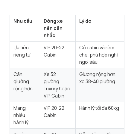
Nhu cầu
Dòng xe
Lý do
nên cân
nhắc
Ưu tiên
VIP 20-22
Có cabin và rèm
riêng tư
Cabin
che, phù hợp nghỉ
ngơi sâu
Cần
Xe 32
Giường rộng hơn
giường
giường
xe 38-40 giường
rộng hơn
Luxury hoặc
VIP Cabin
Mang
VIP 20-22
Hành lý tối đa 60kg
nhiều
Cabin
hành lý