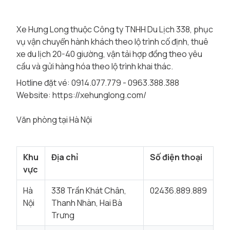
Xe Hưng Long thuộc Công ty TNHH Du Lịch 338, phục
vụ vận chuyển hành khách theo lộ trình cố định, thuê
xe du lịch 20-40 giường, vận tải hợp đồng theo yêu
cầu và gửi hàng hóa theo lộ trình khai thác.
Hotline đặt vé: 0914.077.779 - 0963.388.388
Website:
https://xehunglong.com/
Văn phòng tại Hà Nội
Khu
Địa chỉ
Số điện thoại
vực
Hà
338 Trần Khát Chân,
02436.889.889
Nội
Thanh Nhàn, Hai Bà
Trưng