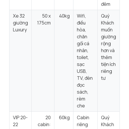
đêm
Xe 32
50 x
40kg
Wifi,
Quý
giường
175cm
điều
Khách
Luxury
hòa,
muốn
chăn
giường
gối cá
rộng
nhân,
hơn và
toilet,
thêm
sạc
tiện ích
USB,
riêng
TV, đèn
tư
đọc
sách,
rèm
che
VIP 20-
20
60kg
Cabin
Quý
22
cabin:
riêng
Khách