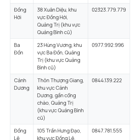
Đồng
38 Xuân Diệu, khu
02323.779.779
Hới
vực Đồng Hới,
Quảng Trị (khu vực
Quảng Bình cũ)
Ba
23 Hùng Vương, khu
0977.992.996
Đồn
vực Ba Đồn, Quảng
Trị (khu vực Quảng
Bình cũ)
Cảnh
Thôn Thượng Giang,
0844.139.222
Dương
khu vực Cảnh
Dương, gần cổng
chào, Quảng Trị
(khu vực Quảng Bình
cũ)
Đồng
105 Trần Hưng Đạo,
0847.781.555
Lê
khu vực Đồng Lê,