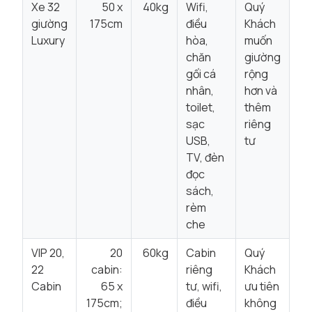
Xe 32
50 x
40kg
Wifi,
Quý
giường
175cm
điều
Khách
Luxury
hòa,
muốn
chăn
giường
gối cá
rộng
nhân,
hơn và
toilet,
thêm
sạc
riêng
USB,
tư
TV, đèn
đọc
sách,
rèm
che
VIP 20,
20
60kg
Cabin
Quý
22
cabin:
riêng
Khách
Cabin
65 x
tư, wifi,
ưu tiên
175cm;
điều
không