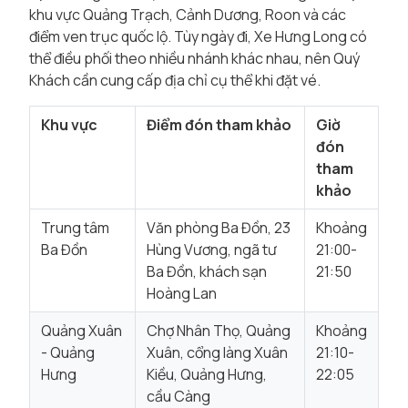
khu vực Quảng Trạch, Cảnh Dương, Roon và các
điểm ven trục quốc lộ. Tùy ngày đi, Xe Hưng Long có
thể điều phối theo nhiều nhánh khác nhau, nên Quý
Khách cần cung cấp địa chỉ cụ thể khi đặt vé.
Khu vực
Điểm đón tham khảo
Giờ
đón
tham
khảo
Trung tâm
Văn phòng Ba Đồn, 23
Khoảng
Ba Đồn
Hùng Vương, ngã tư
21:00-
Ba Đồn, khách sạn
21:50
Hoàng Lan
Quảng Xuân
Chợ Nhân Thọ, Quảng
Khoảng
- Quảng
Xuân, cổng làng Xuân
21:10-
Hưng
Kiều, Quảng Hưng,
22:05
cầu Càng