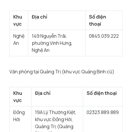
Khu
Địa chỉ
Số điện
vực
thoại
Nghệ
149 Nguyễn Trãi,
0845.039.222
An
phường Vinh Hưng,
Nghệ An
Văn phòng tại Quảng Trị (khu vực Quảng Bình cũ)
Khu
Địa chỉ
Số điện thoại
vực
Đồng
19A Lý Thường Kiệt,
02323.889.889
Hới
khu vực Đồng Hới,
Quảng Trị (Quảng