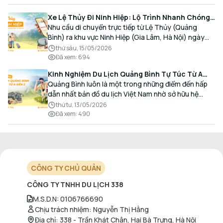
Xe Lệ Thủy Đi Ninh Hiệp: Lộ Trình Nhanh Chóng,
Đón Trả Tận Nơi
Nhu cầu di chuyển trực tiếp từ Lệ Thủy (Quảng
Bình) ra khu vực Ninh Hiệp (Gia Lâm, Hà Nội) ngày
càng gia tăng, đặc biệt đối với các hành khách có
thứ sáu, 15/05/2026
nhu cầu giao thương, kinh doanh và mua sắm.
Đã xem
:
694
Kinh Nghiệm Du Lịch Quảng Bình Tự Túc Từ A
Đến Z Chi Tiết Nhất
Quảng Bình luôn là một trong những điểm đến hấp
dẫn nhất bản đồ du lịch Việt Nam nhờ sở hữu hệ
thống hang động kỳ vĩ, những bãi biển hoang sơ và
thứ tư, 13/05/2026
nét ẩm thực đậm đà bản sắc.
Đã xem
:
490
CÔNG TY CHỦ QUẢN
CÔNG TY TNHH DU LỊCH 338
M.S.D.N
:
0106766690
Chịu trách nhiệm
:
Nguyễn Thị Hằng
Địa chỉ
:
338 - Trần Khát Chân, Hai Bà Trưng, Hà Nội