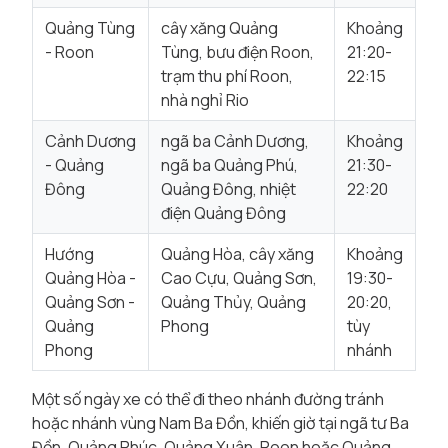
Quảng Tùng
cây xăng Quảng
Khoảng
- Roon
Tùng, bưu điện Roon,
21:20-
trạm thu phí Roon,
22:15
nhà nghỉ Rio
Cảnh Dương
ngã ba Cảnh Dương,
Khoảng
- Quảng
ngã ba Quảng Phú,
21:30-
Đông
Quảng Đông, nhiệt
22:20
điện Quảng Đông
Hướng
Quảng Hòa, cây xăng
Khoảng
Quảng Hòa -
Cao Cựu, Quảng Sơn,
19:30-
Quảng Sơn -
Quảng Thủy, Quảng
20:20,
Quảng
Phong
tùy
Phong
nhánh
Một số ngày xe có thể đi theo nhánh đường tránh
hoặc nhánh vùng Nam Ba Đồn, khiến giờ tại ngã tư Ba
Đồn, Quảng Phúc, Quảng Xuân, Roon hoặc Quảng