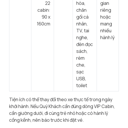
22
hòa,
gian
cabin:
chăn
riêng
90 x
gối cá
hoặc
160cm
nhân,
mang
TV, tai
nhiều
nghe,
hành lý
đèn đọc
sách,
rèm
che,
sạc
USB,
toilet
Tiện ích có thể thay đổi theo xe thực tế trong ngày
khởi hành. Nếu Quý Khách cần đúng dòng VIP Cabin,
cần giường dưới, đi cùng trẻ nhỏ hoặc có hành lý
cồng kềnh, nên báo trước khi đặt vé.