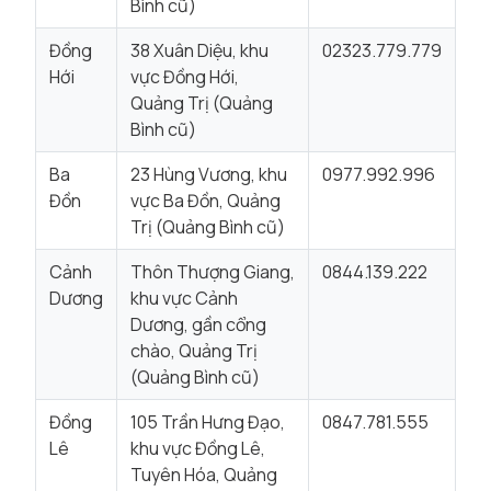
Bình cũ)
Đồng
38 Xuân Diệu, khu
02323.779.779
Hới
vực Đồng Hới,
Quảng Trị (Quảng
Bình cũ)
Ba
23 Hùng Vương, khu
0977.992.996
Đồn
vực Ba Đồn, Quảng
Trị (Quảng Bình cũ)
Cảnh
Thôn Thượng Giang,
0844.139.222
Dương
khu vực Cảnh
Dương, gần cổng
chào, Quảng Trị
(Quảng Bình cũ)
Đồng
105 Trần Hưng Đạo,
0847.781.555
Lê
khu vực Đồng Lê,
Tuyên Hóa, Quảng