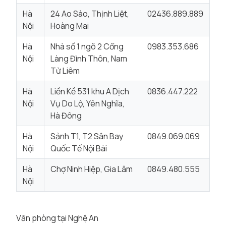
Hà
24 Ao Sào, Thịnh Liệt,
02436.889.889
Nội
Hoàng Mai
Hà
Nhà số 1 ngõ 2 Cổng
0983.353.686
Nội
Làng Đình Thôn, Nam
Từ Liêm
Hà
Liền Kề 531 khu A Dịch
0836.447.222
Nội
Vụ Do Lộ, Yên Nghĩa,
Hà Đông
Hà
Sảnh T1, T2 Sân Bay
0849.069.069
Nội
Quốc Tế Nội Bài
Hà
Chợ Ninh Hiệp, Gia Lâm
0849.480.555
Nội
Văn phòng tại Nghệ An