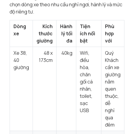
chọn dòng xe theo nhu cầu nghỉ ngơi, hành lý và mức
độ riêng tư.
Dòng
Kích
Hành
Tiện
Phù
xe
thước
lý tối
ích nổi
hợp
giường
đa
bật
với
Xe 38,
48 x
40kg
Wifi,
Quý
40
173cm
điều
Khách
giường
hòa,
cần xe
chăn
giường
gối cá
nằm
nhân,
quen
toilet,
thuộc,
sạc
dễ
USB
nghỉ
qua
đêm