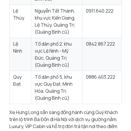
Lệ
Nguyễn Tất Thành,
0911.640.222
Thủy
khu vực Kiến Giang,
Lệ Thủy, Quảng Trị
(Quảng Bình cũ)
Lệ
Tổ dân phố 2, khu
0842.867.222
Ninh
vực Lệ Ninh - Mỹ
Đức, Quảng Trị
(Quảng Bình cũ)
Quy
Tổ dân phố 5, khu
0886.403.222
Đạt
vực Quy Đạt, Minh
Hóa, Quảng Trị
(Quảng Bình cũ)
Xe Hưng Long sẵn sàng đồng hành cùng Quý Khách
trên lộ trình Ba Đồn đi Hà Nội với dịch vụ giường nằm,
Luxury, VIP Cabin và hỗ trợ đón trả tận nơi theo điểm