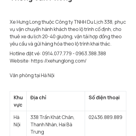
Xe Hưng Long thuộc Công ty TNHH Du Lịch 338, phục
vụ vận chuyển hành khách theo lộ trình cố định, cho
thuê xe du lịch 20-40 giường, vận tải hợp đồng theo
yêu cầu và gửi hàng hóa theo lộ trình khai thác.
Hotline đặt vé: 0914.077.779 - 0963.388.388
Website:
https://xehunglong.com/
Văn phòng tại Hà Nội
Khu
Địa chỉ
Số điện thoại
vực
Hà
338 Trần Khát Chân,
02436.889.889
Nội
Thanh Nhàn, Hai Bà
Trưng