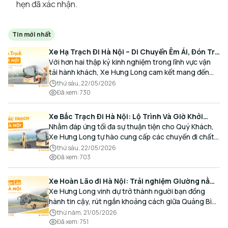
hẹn đã xác nhận.
Tin mới nhất
Xe Hạ Trạch Đi Hà Nội – Di Chuyển Êm Ái, Đón Trả
Tận Nơi Cùng Xe Hưng Long
Với hơn hai thập kỷ kinh nghiệm trong lĩnh vực vận
tải hành khách, Xe Hưng Long cam kết mang đến
cho Quý Khách một hành trình di chuyển trọn vẹn,
thứ sáu, 22/05/2026
thoải mái và đúng giờ.
Đã xem
:
730
Xe Bắc Trạch Đi Hà Nội: Lộ Trình Và Giờ Khởi
Hành Cùng Xe Hưng Long
Nhằm đáp ứng tối đa sự thuận tiện cho Quý Khách,
Xe Hưng Long tự hào cung cấp các chuyến đi chất
lượng cao, an toàn với lịch trình linh hoạt mỗi ngày.
thứ sáu, 22/05/2026
Đã xem
:
703
Xe Hoàn Lão đi Hà Nội: Trải nghiệm Giường nằm
Cao cấp, Đón trả Tận nơi
Xe Hưng Long vinh dự trở thành người bạn đồng
hành tin cậy, rút ngắn khoảng cách giữa Quảng Bình
và Thủ đô bằng chất lượng dịch vụ chuẩn mực.
thứ năm, 21/05/2026
Đã xem
:
751