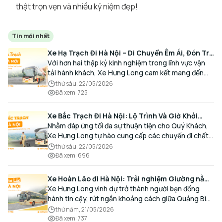
thật trọn vẹn và nhiều kỷ niệm đẹp!
Tin mới nhất
Xe Hạ Trạch Đi Hà Nội – Di Chuyển Êm Ái, Đón Trả
Tận Nơi Cùng Xe Hưng Long
Với hơn hai thập kỷ kinh nghiệm trong lĩnh vực vận
tải hành khách, Xe Hưng Long cam kết mang đến
cho Quý Khách một hành trình di chuyển trọn vẹn,
thứ sáu, 22/05/2026
thoải mái và đúng giờ.
Đã xem
:
725
Xe Bắc Trạch Đi Hà Nội: Lộ Trình Và Giờ Khởi
Hành Cùng Xe Hưng Long
Nhằm đáp ứng tối đa sự thuận tiện cho Quý Khách,
Xe Hưng Long tự hào cung cấp các chuyến đi chất
lượng cao, an toàn với lịch trình linh hoạt mỗi ngày.
thứ sáu, 22/05/2026
Đã xem
:
696
Xe Hoàn Lão đi Hà Nội: Trải nghiệm Giường nằm
Cao cấp, Đón trả Tận nơi
Xe Hưng Long vinh dự trở thành người bạn đồng
hành tin cậy, rút ngắn khoảng cách giữa Quảng Bình
và Thủ đô bằng chất lượng dịch vụ chuẩn mực.
thứ năm, 21/05/2026
Đã xem
:
737