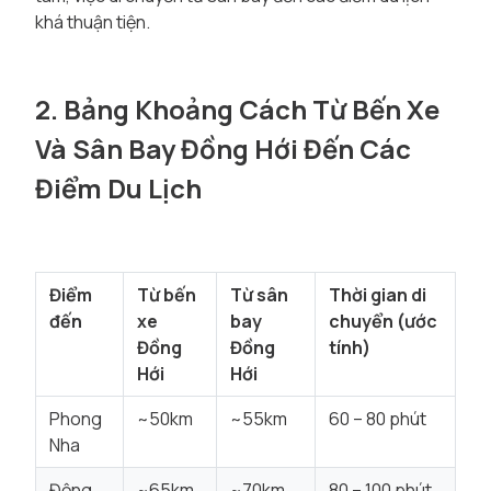
khá thuận tiện.
2. Bảng Khoảng Cách Từ Bến Xe
Và Sân Bay Đồng Hới Đến Các
Điểm Du Lịch
Điểm
Từ bến
Từ sân
Thời gian di
đến
xe
bay
chuyển (ước
Đồng
Đồng
tính)
Hới
Hới
Phong
~50km
~55km
60 – 80 phút
Nha
Động
~65km
~70km
80 – 100 phút