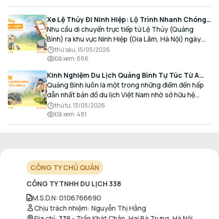
Xe Lệ Thủy Đi Ninh Hiệp: Lộ Trình Nhanh Chóng,
Đón Trả Tận Nơi
Nhu cầu di chuyển trực tiếp từ Lệ Thủy (Quảng
Bình) ra khu vực Ninh Hiệp (Gia Lâm, Hà Nội) ngày
càng gia tăng, đặc biệt đối với các hành khách có
thứ sáu, 15/05/2026
nhu cầu giao thương, kinh doanh và mua sắm.
Đã xem
:
686
Kinh Nghiệm Du Lịch Quảng Bình Tự Túc Từ A
Đến Z Chi Tiết Nhất
Quảng Bình luôn là một trong những điểm đến hấp
dẫn nhất bản đồ du lịch Việt Nam nhờ sở hữu hệ
thống hang động kỳ vĩ, những bãi biển hoang sơ và
thứ tư, 13/05/2026
nét ẩm thực đậm đà bản sắc.
Đã xem
:
481
CÔNG TY CHỦ QUẢN
CÔNG TY TNHH DU LỊCH 338
M.S.D.N
:
0106766690
Chịu trách nhiệm
:
Nguyễn Thị Hằng
Địa chỉ
:
338 - Trần Khát Chân, Hai Bà Trưng, Hà Nội