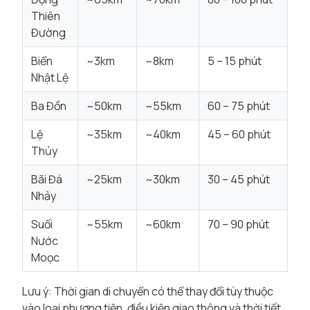
Thiên
Đường
Biển
~3km
~8km
5 – 15 phút
Nhật Lệ
Ba Đồn
~50km
~55km
60 – 75 phút
Lệ
~35km
~40km
45 – 60 phút
Thủy
Bãi Đá
~25km
~30km
30 – 45 phút
Nhảy
Suối
~55km
~60km
70 – 90 phút
Nước
Moọc
Lưu ý: Thời gian di chuyển có thể thay đổi tùy thuộc
vào loại phương tiện, điều kiện giao thông và thời tiết.