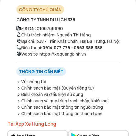
CÔNG TY CHỦ QUẢN
CÔNG TY TNHH DU LỊCH 338
M.S.D.N
:
0106766690
Chịu trách nhiệm
:
Nguyễn Thị Hằng
Địa chỉ
:
338 - Trần Khát Chân, Hai Bà Trưng, Hà Nội
Điện thoại
:
0914.077.779
-
0963.388.388
Website
:
https://xequangbinh.vn
THÔNG TIN CẦN BIẾT
Về chúng tôi
Chính sách bảo mật (Quyền riêng tư)
Điều khoản và điều kiện sử dụng
Chính sách và quy trình tranh chấp, khiếu nại
Chính sách bảo mật thông tin người dùng
Chính sách bảo mật thông tin thanh toán
Tải App Xe Hưng Long
App Store
Google Play