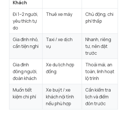
Khách
Đi 1–2 người,
Thuê xe máy
Chủ động, chi
yêu thích tự
phí thấp
do
Gia đình nhỏ,
Taxi / xe dịch
Nhanh, riêng
cần tiện nghi
vụ
tư, nên đặt
trước
Gia đình
Xe du lịch hợp
Thoải mái, an
đông người,
đồng
toàn, linh hoạt
đoàn khách
lộ trình
Muốn tiết
Xe buýt / xe
Cần kiểm tra
kiệm chi phí
khách nội tỉnh
lịch và điểm
nếu phù hợp
đón trước