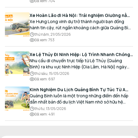
Đã xem
:
704
Xe Hoàn Lão đi Hà Nội: Trải nghiệm Giường nằm
Cao cấp, Đón trả Tận nơi
Xe Hưng Long vinh dự trở thành người bạn đồng
hành tin cậy, rút ngắn khoảng cách giữa Quảng Bình
và Thủ đô bằng chất lượng dịch vụ chuẩn mực.
thứ năm, 21/05/2026
Đã xem
:
753
Xe Lệ Thủy Đi Ninh Hiệp: Lộ Trình Nhanh Chóng,
Đón Trả Tận Nơi
Nhu cầu di chuyển trực tiếp từ Lệ Thủy (Quảng
Bình) ra khu vực Ninh Hiệp (Gia Lâm, Hà Nội) ngày
càng gia tăng, đặc biệt đối với các hành khách có
thứ sáu, 15/05/2026
nhu cầu giao thương, kinh doanh và mua sắm.
Đã xem
:
697
Kinh Nghiệm Du Lịch Quảng Bình Tự Túc Từ A
Đến Z Chi Tiết Nhất
Quảng Bình luôn là một trong những điểm đến hấp
dẫn nhất bản đồ du lịch Việt Nam nhờ sở hữu hệ
thống hang động kỳ vĩ, những bãi biển hoang sơ và
thứ tư, 13/05/2026
nét ẩm thực đậm đà bản sắc.
Đã xem
:
491