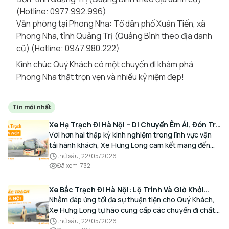
(Hotline: 0977.992.996)
Văn phòng tại Phong Nha:
Tổ dân phố Xuân Tiến, xã
Phong Nha, tỉnh Quảng Trị (Quảng Bình theo địa danh
cũ)
(Hotline: 0947.980.222)
Kính chúc Quý Khách có một chuyến đi khám phá
Phong Nha thật trọn vẹn và nhiều kỷ niệm đẹp!
Tin mới nhất
Xe Hạ Trạch Đi Hà Nội – Di Chuyển Êm Ái, Đón Trả
Tận Nơi Cùng Xe Hưng Long
Với hơn hai thập kỷ kinh nghiệm trong lĩnh vực vận
tải hành khách, Xe Hưng Long cam kết mang đến
cho Quý Khách một hành trình di chuyển trọn vẹn,
thứ sáu, 22/05/2026
thoải mái và đúng giờ.
Đã xem
:
732
Xe Bắc Trạch Đi Hà Nội: Lộ Trình Và Giờ Khởi
Hành Cùng Xe Hưng Long
Nhằm đáp ứng tối đa sự thuận tiện cho Quý Khách,
Xe Hưng Long tự hào cung cấp các chuyến đi chất
lượng cao, an toàn với lịch trình linh hoạt mỗi ngày.
thứ sáu, 22/05/2026