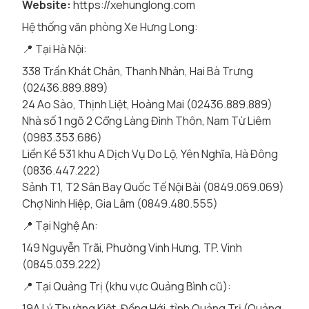
Website:
https://xehunglong.com
Hệ thống văn phòng Xe Hưng Long:
📍 Tại Hà Nội:
338 Trần Khát Chân, Thanh Nhàn, Hai Bà Trưng
(02436.889.889)
24 Ao Sào, Thịnh Liệt, Hoàng Mai (02436.889.889)
Nhà số 1 ngõ 2 Cổng Làng Đình Thôn, Nam Từ Liêm
(0983.353.686)
Liền Kề 531 khu A Dịch Vụ Do Lộ, Yên Nghĩa, Hà Đông
(0836.447.222)
Sảnh T1, T2 Sân Bay Quốc Tế Nội Bài (0849.069.069)
Chợ Ninh Hiệp, Gia Lâm (0849.480.555)
📍 Tại Nghệ An:
149 Nguyễn Trãi, Phường Vinh Hưng, TP. Vinh
(0845.039.222)
📍 Tại Quảng Trị (khu vực Quảng Bình cũ):
19A Lý Thường Kiệt, Đồng Hới, tỉnh Quảng Trị (Quảng