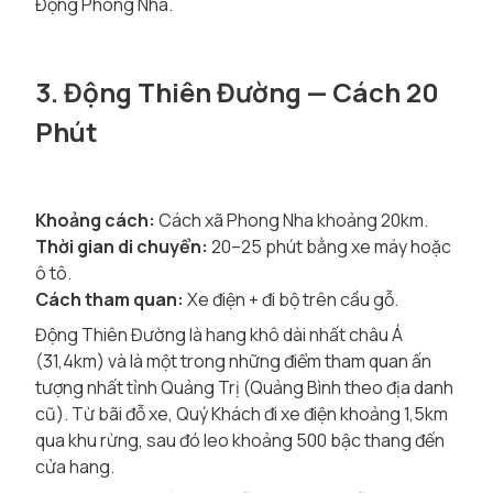
Động Phong Nha.
3. Động Thiên Đường — Cách 20
Phút
Khoảng cách:
Cách xã Phong Nha khoảng 20km.
Thời gian di chuyển:
20–25 phút bằng xe máy hoặc
ô tô.
Cách tham quan:
Xe điện + đi bộ trên cầu gỗ.
Động Thiên Đường là hang khô dài nhất châu Á
(31,4km) và là một trong những điểm tham quan ấn
tượng nhất tỉnh Quảng Trị (Quảng Bình theo địa danh
cũ). Từ bãi đỗ xe, Quý Khách đi xe điện khoảng 1,5km
qua khu rừng, sau đó leo khoảng 500 bậc thang đến
cửa hang.