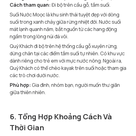
Cách tham quan:
Đi bộ trên cầu gỗ, tắm suối.
Suối Nước Moọc là khu sinh thái tuyệt đẹp với dòng
suối trong xanh chảy giữa rừng nhiệt đới. Nước suối
mát lạnh quanh năm, bắt nguồn từ các hang động
ngầm trong lòng núi đá vôi.
Quý Khách đi bộ trên hệ thống cầu gỗ xuyên rừng,
dừng chân tại các điểm tắm suối tự nhiên. Có khu vực
dành riêng cho trẻ em với mực nước nông. Ngoài ra,
Quý Khách có thể chèo kayak trên suối hoặc tham gia
các trò chơi dưới nước.
Phù hợp:
Gia đình, nhóm bạn, người muốn thư giãn
giữa thiên nhiên.
6. Tổng Hợp Khoảng Cách Và
Thời Gian