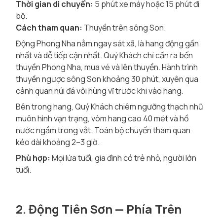
Thời gian di chuyển:
5 phút xe máy hoặc 15 phút đi
bộ.
Cách tham quan:
Thuyền trên sông Son.
Động Phong Nha nằm ngay sát xã, là hang động gần
nhất và dễ tiếp cận nhất. Quý Khách chỉ cần ra bến
thuyền Phong Nha, mua vé và lên thuyền. Hành trình
thuyền ngược sông Son khoảng 30 phút, xuyên qua
cảnh quan núi đá vôi hùng vĩ trước khi vào hang.
Bên trong hang, Quý Khách chiêm ngưỡng thạch nhũ
muôn hình vạn trạng, vòm hang cao 40 mét và hồ
nước ngầm trong vắt. Toàn bộ chuyến tham quan
kéo dài khoảng 2–3 giờ.
Phù hợp:
Mọi lứa tuổi, gia đình có trẻ nhỏ, người lớn
tuổi.
2. Động Tiên Sơn — Phía Trên