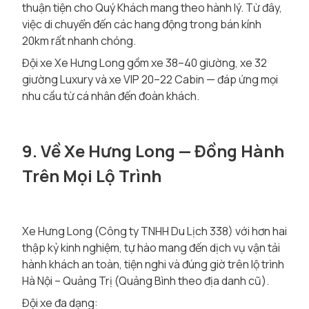
thuận tiện cho Quý Khách mang theo hành lý. Từ đây,
việc di chuyển đến các hang động trong bán kính
20km rất nhanh chóng.
Đội xe Xe Hưng Long gồm xe 38–40 giường, xe 32
giường Luxury và xe VIP 20–22 Cabin — đáp ứng mọi
nhu cầu từ cá nhân đến đoàn khách.
9. Về Xe Hưng Long — Đồng Hành
Trên Mọi Lộ Trình
Xe Hưng Long (Công ty TNHH Du Lịch 338) với hơn hai
thập kỷ kinh nghiệm, tự hào mang đến dịch vụ vận tải
hành khách an toàn, tiện nghi và đúng giờ trên lộ trình
Hà Nội – Quảng Trị (Quảng Bình theo địa danh cũ).
Đội xe đa dạng: