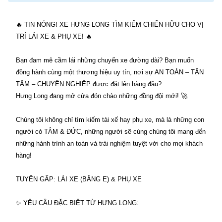
🔥 TIN NÓNG! XE HƯNG LONG TÌM KIẾM CHIẾN HỮU CHO VỊ
TRÍ LÁI XE & PHỤ XE! 🔥
Bạn đam mê cầm lái những chuyến xe đường dài? Bạn muốn
đồng hành cùng một thương hiệu uy tín, nơi sự AN TOÀN – TẬN
TÂM – CHUYÊN NGHIỆP được đặt lên hàng đầu?
Hưng Long đang mở cửa đón chào những đồng đội mới! 🚀
Chúng tôi không chỉ tìm kiếm tài xế hay phụ xe, mà là những con
người có TÂM & ĐỨC, những người sẽ cùng chúng tôi mang đến
những hành trình an toàn và trải nghiệm tuyệt vời cho mọi khách
hàng!
TUYỂN GẤP: LÁI XE (BẰNG E) & PHỤ XE
✨ YÊU CẦU ĐẶC BIỆT TỪ HƯNG LONG: