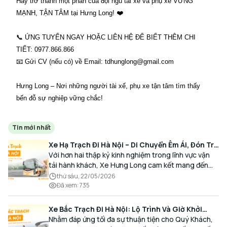
Hãy trở thành một phần của đội ngũ tài xế và phụ xe VỮNG
MẠNH, TẬN TÂM tại Hưng Long! ❤️
📞 ỨNG TUYỂN NGAY HOẶC LIÊN HỆ ĐỂ BIẾT THÊM CHI
TIẾT: 0977.866.866
📧 Gửi CV (nếu có) về Email: tdhunglong@gmail.com
Hưng Long – Nơi những người tài xế, phụ xe tận tâm tìm thấy
bến đỗ sự nghiệp vững chắc!
Tin mới nhất
Xe Hạ Trạch Đi Hà Nội – Di Chuyển Êm Ái, Đón Trả
Tận Nơi Cùng Xe Hưng Long
Với hơn hai thập kỷ kinh nghiệm trong lĩnh vực vận
tải hành khách, Xe Hưng Long cam kết mang đến
cho Quý Khách một hành trình di chuyển trọn vẹn,
thứ sáu, 22/05/2026
thoải mái và đúng giờ.
Đã xem
:
735
Xe Bắc Trạch Đi Hà Nội: Lộ Trình Và Giờ Khởi
Hành Cùng Xe Hưng Long
Nhằm đáp ứng tối đa sự thuận tiện cho Quý Khách,