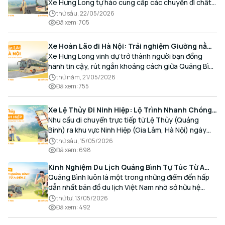
Xe Hưng Long tự hào cung cấp các chuyến đi chất
lượng cao, an toàn với lịch trình linh hoạt mỗi ngày.
thứ sáu, 22/05/2026
Đã xem
:
705
Xe Hoàn Lão đi Hà Nội: Trải nghiệm Giường nằm
Cao cấp, Đón trả Tận nơi
Xe Hưng Long vinh dự trở thành người bạn đồng
hành tin cậy, rút ngắn khoảng cách giữa Quảng Bình
và Thủ đô bằng chất lượng dịch vụ chuẩn mực.
thứ năm, 21/05/2026
Đã xem
:
755
Xe Lệ Thủy Đi Ninh Hiệp: Lộ Trình Nhanh Chóng,
Đón Trả Tận Nơi
Nhu cầu di chuyển trực tiếp từ Lệ Thủy (Quảng
Bình) ra khu vực Ninh Hiệp (Gia Lâm, Hà Nội) ngày
càng gia tăng, đặc biệt đối với các hành khách có
thứ sáu, 15/05/2026
nhu cầu giao thương, kinh doanh và mua sắm.
Đã xem
:
698
Kinh Nghiệm Du Lịch Quảng Bình Tự Túc Từ A
Đến Z Chi Tiết Nhất
Quảng Bình luôn là một trong những điểm đến hấp
dẫn nhất bản đồ du lịch Việt Nam nhờ sở hữu hệ
thống hang động kỳ vĩ, những bãi biển hoang sơ và
thứ tư, 13/05/2026
nét ẩm thực đậm đà bản sắc.
Đã xem
:
492