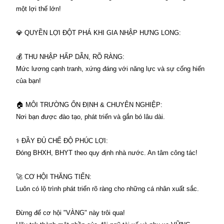
một lợi thế lớn!
💎 QUYỀN LỢI ĐỘT PHÁ KHI GIA NHẬP HƯNG LONG:
💰 THU NHẬP HẤP DẪN, RÕ RÀNG:
Mức lương cạnh tranh, xứng đáng với năng lực và sự cống hiến
của bạn!
🏠 MÔI TRƯỜNG ỔN ĐỊNH & CHUYÊN NGHIỆP:
Nơi bạn được đào tạo, phát triển và gắn bó lâu dài.
⚕️ ĐẦY ĐỦ CHẾ ĐỘ PHÚC LỢI:
Đóng BHXH, BHYT theo quy định nhà nước. An tâm công tác!
🚀 CƠ HỘI THĂNG TIẾN:
Luôn có lộ trình phát triển rõ ràng cho những cá nhân xuất sắc.
Đừng để cơ hội "VÀNG" này trôi qua!