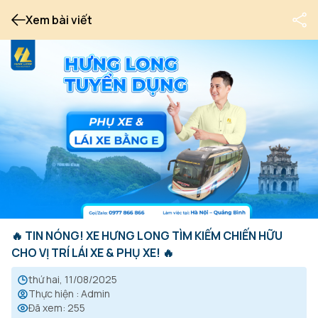
Xem bài viết
🔥 TIN NÓNG! XE HƯNG LONG TÌM KIẾM CHIẾN HỮU
CHO VỊ TRÍ LÁI XE & PHỤ XE! 🔥
thứ hai, 11/08/2025
Thực hiện
:
Admin
Đã xem
:
255