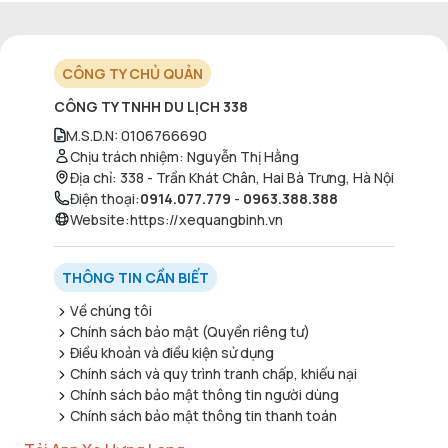
CÔNG TY CHỦ QUẢN
CÔNG TY TNHH DU LỊCH 338
M.S.D.N
:
0106766690
Chịu trách nhiệm
:
Nguyễn Thị Hằng
Địa chỉ
:
338 - Trần Khát Chân, Hai Bà Trưng, Hà Nội
Điện thoại
:
0914.077.779
-
0963.388.388
Website
:
https://xequangbinh.vn
THÔNG TIN CẦN BIẾT
Về chúng tôi
Chính sách bảo mật (Quyền riêng tư)
Điều khoản và điều kiện sử dụng
Chính sách và quy trình tranh chấp, khiếu nại
Chính sách bảo mật thông tin người dùng
Chính sách bảo mật thông tin thanh toán