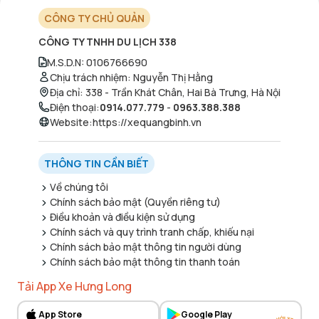
CÔNG TY CHỦ QUẢN
CÔNG TY TNHH DU LỊCH 338
M.S.D.N
:
0106766690
Chịu trách nhiệm
:
Nguyễn Thị Hằng
Địa chỉ
:
338 - Trần Khát Chân, Hai Bà Trưng, Hà Nội
Điện thoại
:
0914.077.779
-
0963.388.388
Website
:
https://xequangbinh.vn
THÔNG TIN CẦN BIẾT
Về chúng tôi
Chính sách bảo mật (Quyền riêng tư)
Điều khoản và điều kiện sử dụng
Chính sách và quy trình tranh chấp, khiếu nại
Chính sách bảo mật thông tin người dùng
Chính sách bảo mật thông tin thanh toán
Tải App Xe Hưng Long
App Store
Google Play