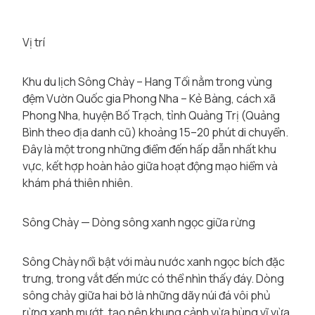
Vị trí
Khu du lịch Sông Chày – Hang Tối nằm trong vùng
đệm Vườn Quốc gia Phong Nha – Kẻ Bàng, cách xã
Phong Nha, huyện Bố Trạch, tỉnh Quảng Trị (Quảng
Bình theo địa danh cũ) khoảng 15–20 phút di chuyển.
Đây là một trong những điểm đến hấp dẫn nhất khu
vực, kết hợp hoàn hảo giữa hoạt động mạo hiểm và
khám phá thiên nhiên.
Sông Chày — Dòng sông xanh ngọc giữa rừng
Sông Chày nổi bật với màu nước xanh ngọc bích đặc
trưng, trong vắt đến mức có thể nhìn thấy đáy. Dòng
sông chảy giữa hai bờ là những dãy núi đá vôi phủ
rừng xanh mướt, tạo nên khung cảnh vừa hùng vĩ vừa