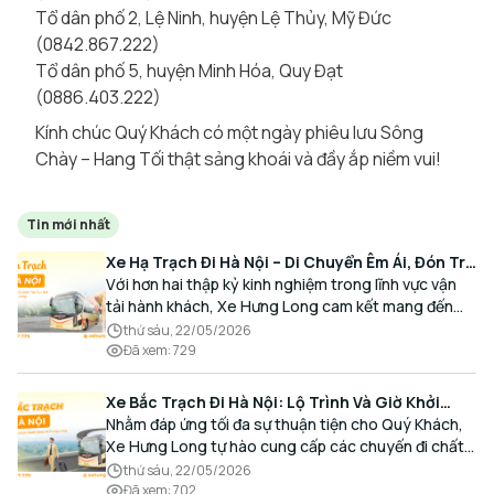
Tổ dân phố 2, Lệ Ninh, huyện Lệ Thủy, Mỹ Đức
(0842.867.222)
Tổ dân phố 5, huyện Minh Hóa, Quy Đạt
(0886.403.222)
Kính chúc Quý Khách có một ngày phiêu lưu Sông
Chày – Hang Tối thật sảng khoái và đầy ắp niềm vui!
Tin mới nhất
Xe Hạ Trạch Đi Hà Nội – Di Chuyển Êm Ái, Đón Trả
Tận Nơi Cùng Xe Hưng Long
Với hơn hai thập kỷ kinh nghiệm trong lĩnh vực vận
tải hành khách, Xe Hưng Long cam kết mang đến
cho Quý Khách một hành trình di chuyển trọn vẹn,
thứ sáu, 22/05/2026
thoải mái và đúng giờ.
Đã xem
:
729
Xe Bắc Trạch Đi Hà Nội: Lộ Trình Và Giờ Khởi
Hành Cùng Xe Hưng Long
Nhằm đáp ứng tối đa sự thuận tiện cho Quý Khách,
Xe Hưng Long tự hào cung cấp các chuyến đi chất
lượng cao, an toàn với lịch trình linh hoạt mỗi ngày.
thứ sáu, 22/05/2026
Đã xem
:
702