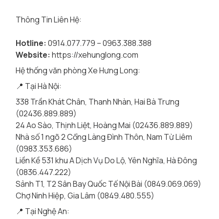
Thông Tin Liên Hệ:
Hotline:
0914.077.779 – 0963.388.388
Website:
https://xehunglong.com
Hệ thống văn phòng Xe Hưng Long:
📍 Tại Hà Nội:
338 Trần Khát Chân, Thanh Nhàn, Hai Bà Trưng
(02436.889.889)
24 Ao Sào, Thịnh Liệt, Hoàng Mai (02436.889.889)
Nhà số 1 ngõ 2 Cổng Làng Đình Thôn, Nam Từ Liêm
(0983.353.686)
Liền Kề 531 khu A Dịch Vụ Do Lộ, Yên Nghĩa, Hà Đông
(0836.447.222)
Sảnh T1, T2 Sân Bay Quốc Tế Nội Bài (0849.069.069)
Chợ Ninh Hiệp, Gia Lâm (0849.480.555)
📍 Tại Nghệ An: