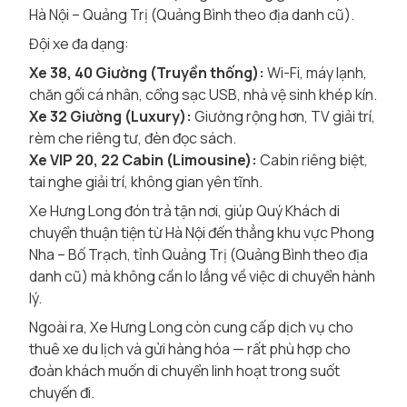
Hà Nội – Quảng Trị (Quảng Bình theo địa danh cũ).
Đội xe đa dạng:
Xe 38, 40 Giường (Truyền thống):
Wi-Fi, máy lạnh,
chăn gối cá nhân, cổng sạc USB, nhà vệ sinh khép kín.
Xe 32 Giường (Luxury):
Giường rộng hơn, TV giải trí,
rèm che riêng tư, đèn đọc sách.
Xe VIP 20, 22 Cabin (Limousine):
Cabin riêng biệt,
tai nghe giải trí, không gian yên tĩnh.
Xe Hưng Long đón trả tận nơi, giúp Quý Khách di
chuyển thuận tiện từ Hà Nội đến thẳng khu vực Phong
Nha – Bố Trạch, tỉnh Quảng Trị (Quảng Bình theo địa
danh cũ) mà không cần lo lắng về việc di chuyển hành
lý.
Ngoài ra, Xe Hưng Long còn cung cấp dịch vụ cho
thuê xe du lịch và gửi hàng hóa — rất phù hợp cho
đoàn khách muốn di chuyển linh hoạt trong suốt
chuyến đi.