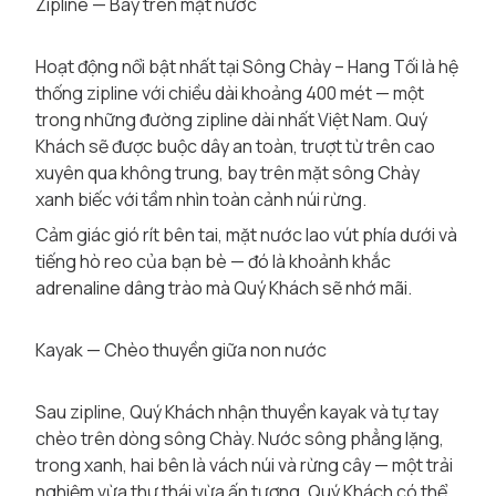
Zipline — Bay trên mặt nước
Hoạt động nổi bật nhất tại Sông Chày – Hang Tối là hệ
thống zipline với chiều dài khoảng 400 mét — một
trong những đường zipline dài nhất Việt Nam. Quý
Khách sẽ được buộc dây an toàn, trượt từ trên cao
xuyên qua không trung, bay trên mặt sông Chày
xanh biếc với tầm nhìn toàn cảnh núi rừng.
Cảm giác gió rít bên tai, mặt nước lao vút phía dưới và
tiếng hò reo của bạn bè — đó là khoảnh khắc
adrenaline dâng trào mà Quý Khách sẽ nhớ mãi.
Kayak — Chèo thuyền giữa non nước
Sau zipline, Quý Khách nhận thuyền kayak và tự tay
chèo trên dòng sông Chày. Nước sông phẳng lặng,
trong xanh, hai bên là vách núi và rừng cây — một trải
nghiệm vừa thư thái vừa ấn tượng. Quý Khách có thể