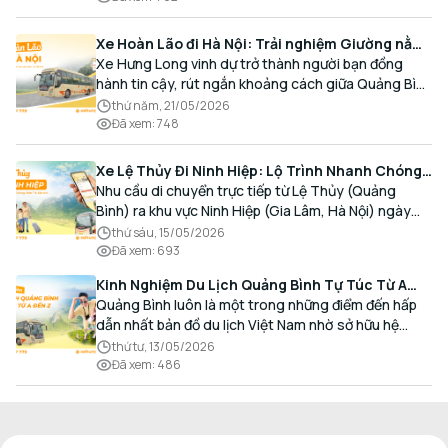
Xe Hoàn Lão đi Hà Nội: Trải nghiệm Giường nằm
Cao cấp, Đón trả Tận nơi
Xe Hưng Long vinh dự trở thành người bạn đồng
hành tin cậy, rút ngắn khoảng cách giữa Quảng Bình
và Thủ đô bằng chất lượng dịch vụ chuẩn mực.
thứ năm, 21/05/2026
Đã xem
:
748
Xe Lệ Thủy Đi Ninh Hiệp: Lộ Trình Nhanh Chóng,
Đón Trả Tận Nơi
Nhu cầu di chuyển trực tiếp từ Lệ Thủy (Quảng
Bình) ra khu vực Ninh Hiệp (Gia Lâm, Hà Nội) ngày
càng gia tăng, đặc biệt đối với các hành khách có
thứ sáu, 15/05/2026
nhu cầu giao thương, kinh doanh và mua sắm.
Đã xem
:
693
Kinh Nghiệm Du Lịch Quảng Bình Tự Túc Từ A
Đến Z Chi Tiết Nhất
Quảng Bình luôn là một trong những điểm đến hấp
dẫn nhất bản đồ du lịch Việt Nam nhờ sở hữu hệ
thống hang động kỳ vĩ, những bãi biển hoang sơ và
thứ tư, 13/05/2026
nét ẩm thực đậm đà bản sắc.
Đã xem
:
486