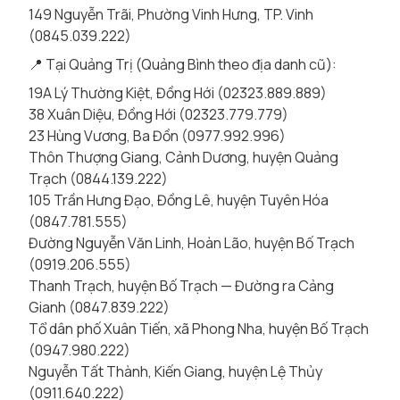
149 Nguyễn Trãi, Phường Vinh Hưng, TP. Vinh
(0845.039.222)
📍 Tại Quảng Trị (Quảng Bình theo địa danh cũ):
19A Lý Thường Kiệt, Đồng Hới (02323.889.889)
38 Xuân Diệu, Đồng Hới (02323.779.779)
23 Hùng Vương, Ba Đồn (0977.992.996)
Thôn Thượng Giang, Cảnh Dương, huyện Quảng
Trạch (0844.139.222)
105 Trần Hưng Đạo, Đồng Lê, huyện Tuyên Hóa
(0847.781.555)
Đường Nguyễn Văn Linh, Hoàn Lão, huyện Bố Trạch
(0919.206.555)
Thanh Trạch, huyện Bố Trạch — Đường ra Cảng
Gianh (0847.839.222)
Tổ dân phố Xuân Tiến, xã Phong Nha, huyện Bố Trạch
(0947.980.222)
Nguyễn Tất Thành, Kiến Giang, huyện Lệ Thủy
(0911.640.222)