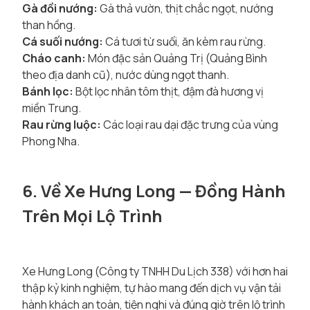
Gà đồi nướng:
Gà thả vườn, thịt chắc ngọt, nướng
than hồng.
Cá suối nướng:
Cá tươi từ suối, ăn kèm rau rừng.
Cháo canh:
Món đặc sản Quảng Trị (Quảng Bình
theo địa danh cũ), nước dùng ngọt thanh.
Bánh lọc:
Bột lọc nhân tôm thịt, đậm đà hương vị
miền Trung.
Rau rừng luộc:
Các loại rau dại đặc trưng của vùng
Phong Nha.
6. Về Xe Hưng Long — Đồng Hành
Trên Mọi Lộ Trình
Xe Hưng Long (Công ty TNHH Du Lịch 338) với hơn hai
thập kỷ kinh nghiệm, tự hào mang đến dịch vụ vận tải
hành khách an toàn, tiện nghi và đúng giờ trên lộ trình