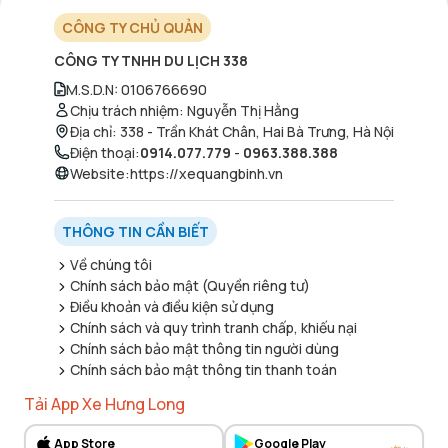
CÔNG TY CHỦ QUẢN
CÔNG TY TNHH DU LỊCH 338
M.S.D.N
:
0106766690
Chịu trách nhiệm
:
Nguyễn Thị Hằng
Địa chỉ
:
338 - Trần Khát Chân, Hai Bà Trưng, Hà Nội
Điện thoại
:
0914.077.779
-
0963.388.388
Website
:
https://xequangbinh.vn
THÔNG TIN CẦN BIẾT
Về chúng tôi
Chính sách bảo mật (Quyền riêng tư)
Điều khoản và điều kiện sử dụng
Chính sách và quy trình tranh chấp, khiếu nại
Chính sách bảo mật thông tin người dùng
Chính sách bảo mật thông tin thanh toán
Tải App Xe Hưng Long
App Store
Google Play