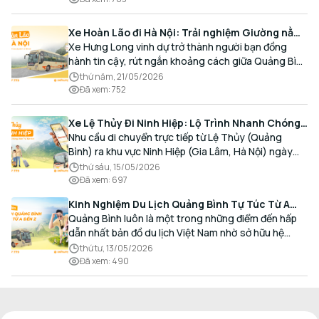
Xe Hoàn Lão đi Hà Nội: Trải nghiệm Giường nằm
Cao cấp, Đón trả Tận nơi
Xe Hưng Long vinh dự trở thành người bạn đồng
hành tin cậy, rút ngắn khoảng cách giữa Quảng Bình
và Thủ đô bằng chất lượng dịch vụ chuẩn mực.
thứ năm, 21/05/2026
Đã xem
:
752
Xe Lệ Thủy Đi Ninh Hiệp: Lộ Trình Nhanh Chóng,
Đón Trả Tận Nơi
Nhu cầu di chuyển trực tiếp từ Lệ Thủy (Quảng
Bình) ra khu vực Ninh Hiệp (Gia Lâm, Hà Nội) ngày
càng gia tăng, đặc biệt đối với các hành khách có
thứ sáu, 15/05/2026
nhu cầu giao thương, kinh doanh và mua sắm.
Đã xem
:
697
Kinh Nghiệm Du Lịch Quảng Bình Tự Túc Từ A
Đến Z Chi Tiết Nhất
Quảng Bình luôn là một trong những điểm đến hấp
dẫn nhất bản đồ du lịch Việt Nam nhờ sở hữu hệ
thống hang động kỳ vĩ, những bãi biển hoang sơ và
thứ tư, 13/05/2026
nét ẩm thực đậm đà bản sắc.
Đã xem
:
490