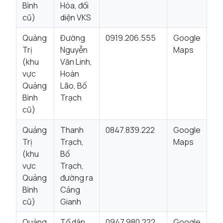
Bình
Hóa, đối
cũ)
diện VKS
Quảng
Đường
0919.206.555
Google
Trị
Nguyễn
Maps
(khu
Văn Linh,
vực
Hoàn
Quảng
Lão, Bố
Bình
Trạch
cũ)
Quảng
Thanh
0847.839.222
Google
Trị
Trạch,
Maps
(khu
Bố
vực
Trạch,
Quảng
đường ra
Bình
Cảng
cũ)
Gianh
Quảng
Tổ dân
0947.980.222
Google