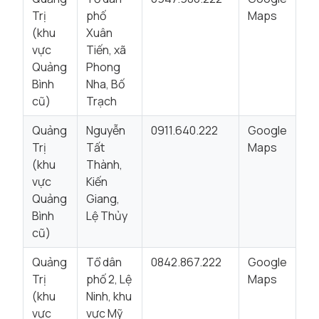
Trị
phố
Maps
(khu
Xuân
vực
Tiến, xã
Quảng
Phong
Bình
Nha, Bố
cũ)
Trạch
Quảng
Nguyễn
0911.640.222
Google
Trị
Tất
Maps
(khu
Thành,
vực
Kiến
Quảng
Giang,
Bình
Lệ Thủy
cũ)
Quảng
Tổ dân
0842.867.222
Google
Trị
phố 2, Lệ
Maps
(khu
Ninh, khu
vực
vực Mỹ