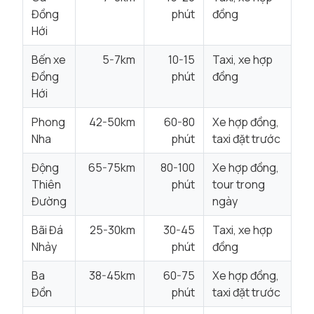
Đồng
phút
đồng
Hới
Bến xe
5-7km
10-15
Taxi, xe hợp
Đồng
phút
đồng
Hới
Phong
42-50km
60-80
Xe hợp đồng,
Nha
phút
taxi đặt trước
Động
65-75km
80-100
Xe hợp đồng,
Thiên
phút
tour trong
Đường
ngày
Bãi Đá
25-30km
30-45
Taxi, xe hợp
Nhảy
phút
đồng
Ba
38-45km
60-75
Xe hợp đồng,
Đồn
phút
taxi đặt trước