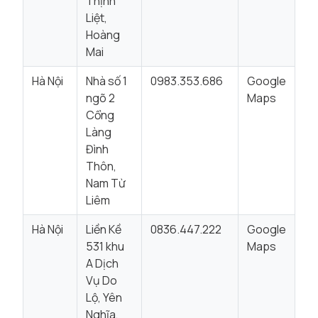
Thịnh
Liệt,
Hoàng
Mai
Hà Nội
Nhà số 1
0983.353.686
Google
ngõ 2
Maps
Cổng
Làng
Đình
Thôn,
Nam Từ
Liêm
Hà Nội
Liền Kề
0836.447.222
Google
531 khu
Maps
A Dịch
Vụ Do
Lộ, Yên
Nghĩa,