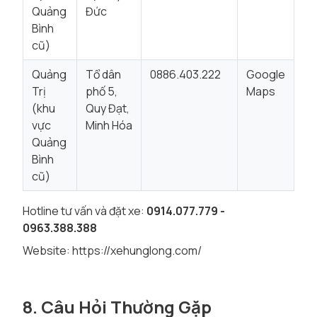
Quảng
Đức
Bình
cũ)
Quảng
Tổ dân
0886.403.222
Google
Trị
phố 5,
Maps
(khu
Quy Đạt,
vực
Minh Hóa
Quảng
Bình
cũ)
Hotline tư vấn và đặt xe:
0914.077.779 -
0963.388.388
Website:
https://xehunglong.com/
8. Câu Hỏi Thường Gặp