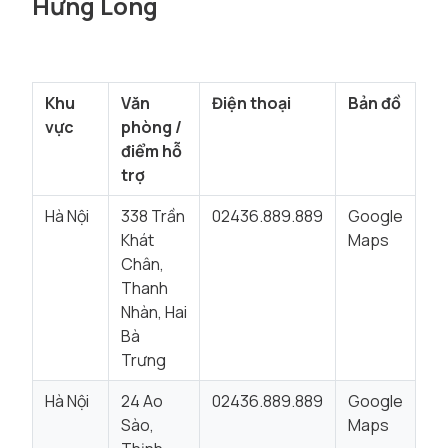
Hưng Long
Khu
Văn
Điện thoại
Bản đồ
vực
phòng /
điểm hỗ
trợ
Hà Nội
338 Trần
02436.889.889
Google
Khát
Maps
Chân,
Thanh
Nhàn, Hai
Bà
Trưng
Hà Nội
24 Ao
02436.889.889
Google
Sào,
Maps