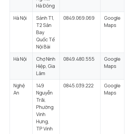
Hà Đông
Hà Nội
Sảnh T1,
0849.069.069
Google
T2 Sân
Maps
Bay
Quốc Tế
Nội Bài
Hà Nội
Chợ Ninh
0849.480.555
Google
Hiệp, Gia
Maps
Lâm
Nghệ
149
0845.039.222
Google
An
Nguyễn
Maps
Trãi,
Phường
Vinh
Hưng,
TP Vinh