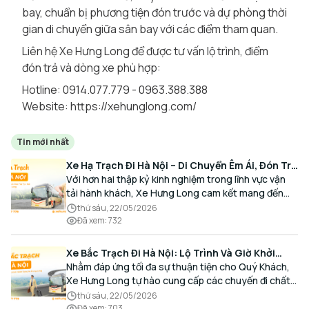
bay, chuẩn bị phương tiện đón trước và dự phòng thời
gian di chuyển giữa sân bay với các điểm tham quan.
Liên hệ Xe Hưng Long để được tư vấn lộ trình, điểm
đón trả và dòng xe phù hợp:
Hotline: 0914.077.779 - 0963.388.388
Website:
https://xehunglong.com/
Tin mới nhất
Xe Hạ Trạch Đi Hà Nội – Di Chuyển Êm Ái, Đón Trả
Tận Nơi Cùng Xe Hưng Long
Với hơn hai thập kỷ kinh nghiệm trong lĩnh vực vận
tải hành khách, Xe Hưng Long cam kết mang đến
cho Quý Khách một hành trình di chuyển trọn vẹn,
thứ sáu, 22/05/2026
thoải mái và đúng giờ.
Đã xem
:
732
Xe Bắc Trạch Đi Hà Nội: Lộ Trình Và Giờ Khởi
Hành Cùng Xe Hưng Long
Nhằm đáp ứng tối đa sự thuận tiện cho Quý Khách,
Xe Hưng Long tự hào cung cấp các chuyến đi chất
lượng cao, an toàn với lịch trình linh hoạt mỗi ngày.
thứ sáu, 22/05/2026
Đã xem
:
703