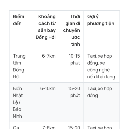
Điểm
Khoảng
Thời
Gợi ý
đến
cách từ
gian di
phương tiện
sân bay
chuyển
Đồng Hới
ước
tính
Trung
6-7km
10-15
Taxi, xe hợp
tâm
phút
đồng, xe
Đồng
công nghệ
Hới
nếu khả dụng
Biển
6-10km
15-20
Taxi, xe hợp
Nhật
phút
đồng
Lệ /
Bảo
Ninh
Ga
7-8km
15-20
Taxi, xe hợp