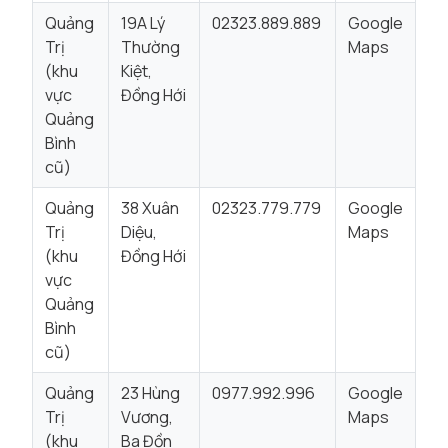
Quảng
19A Lý
02323.889.889
Google
Trị
Thường
Maps
(khu
Kiệt,
vực
Đồng Hới
Quảng
Bình
cũ)
Quảng
38 Xuân
02323.779.779
Google
Trị
Diệu,
Maps
(khu
Đồng Hới
vực
Quảng
Bình
cũ)
Quảng
23 Hùng
0977.992.996
Google
Trị
Vương,
Maps
(khu
Ba Đồn