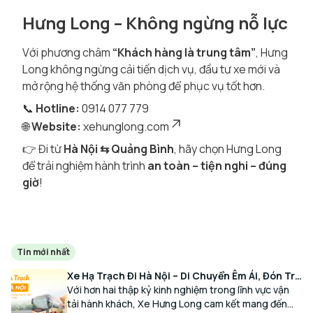
Hưng Long – Không ngừng nỗ lực
Với phương châm
“Khách hàng là trung tâm”
, Hưng
Long không ngừng cải tiến dịch vụ, đầu tư xe mới và
mở rộng hệ thống văn phòng để phục vụ tốt hơn.
📞
Hotline:
0914 077 779
🌐
Website:
xehunglong.com
👉 Đi từ
Hà Nội ⇆ Quảng Bình
, hãy chọn Hưng Long
để trải nghiệm hành trình
an toàn – tiện nghi – đúng
giờ
!
Tin mới nhất
Xe Hạ Trạch Đi Hà Nội – Di Chuyển Êm Ái, Đón Trả
Tận Nơi Cùng Xe Hưng Long
Với hơn hai thập kỷ kinh nghiệm trong lĩnh vực vận
tải hành khách, Xe Hưng Long cam kết mang đến