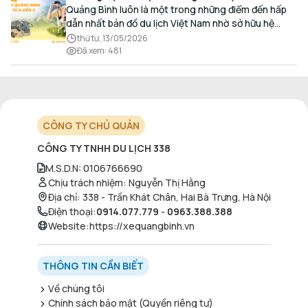
Đến Z Chi Tiết Nhất
Quảng Bình luôn là một trong những điểm đến hấp
dẫn nhất bản đồ du lịch Việt Nam nhờ sở hữu hệ
thống hang động kỳ vĩ, những bãi biển hoang sơ và
thứ tư, 13/05/2026
nét ẩm thực đậm đà bản sắc.
Đã xem
:
481
CÔNG TY CHỦ QUẢN
CÔNG TY TNHH DU LỊCH 338
M.S.D.N
:
0106766690
Chịu trách nhiệm
:
Nguyễn Thị Hằng
Địa chỉ
:
338 - Trần Khát Chân, Hai Bà Trưng, Hà Nội
Điện thoại
:
0914.077.779
-
0963.388.388
Website
:
https://xequangbinh.vn
THÔNG TIN CẦN BIẾT
Về chúng tôi
Chính sách bảo mật (Quyền riêng tư)