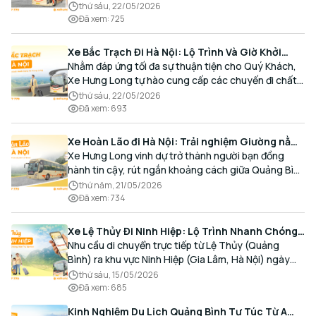
cho Quý Khách một hành trình di chuyển trọn vẹn,
thứ sáu, 22/05/2026
thoải mái và đúng giờ.
Đã xem
:
725
Xe Bắc Trạch Đi Hà Nội: Lộ Trình Và Giờ Khởi
Hành Cùng Xe Hưng Long
Nhằm đáp ứng tối đa sự thuận tiện cho Quý Khách,
Xe Hưng Long tự hào cung cấp các chuyến đi chất
lượng cao, an toàn với lịch trình linh hoạt mỗi ngày.
thứ sáu, 22/05/2026
Đã xem
:
693
Xe Hoàn Lão đi Hà Nội: Trải nghiệm Giường nằm
Cao cấp, Đón trả Tận nơi
Xe Hưng Long vinh dự trở thành người bạn đồng
hành tin cậy, rút ngắn khoảng cách giữa Quảng Bình
và Thủ đô bằng chất lượng dịch vụ chuẩn mực.
thứ năm, 21/05/2026
Đã xem
:
734
Xe Lệ Thủy Đi Ninh Hiệp: Lộ Trình Nhanh Chóng,
Đón Trả Tận Nơi
Nhu cầu di chuyển trực tiếp từ Lệ Thủy (Quảng
Bình) ra khu vực Ninh Hiệp (Gia Lâm, Hà Nội) ngày
càng gia tăng, đặc biệt đối với các hành khách có
thứ sáu, 15/05/2026
nhu cầu giao thương, kinh doanh và mua sắm.
Đã xem
:
685
Kinh Nghiệm Du Lịch Quảng Bình Tự Túc Từ A