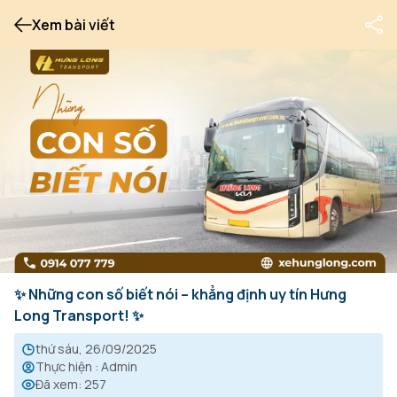
Xem bài viết
✨ Những con số biết nói – khẳng định uy tín Hưng
Long Transport! ✨
thứ sáu, 26/09/2025
Thực hiện
:
Admin
Đã xem
:
257