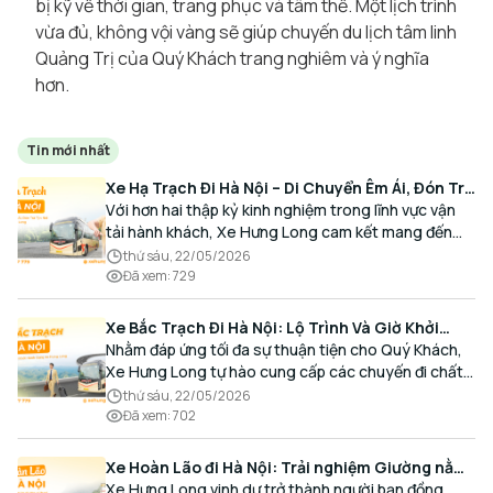
bị kỹ về thời gian, trang phục và tâm thế. Một lịch trình
vừa đủ, không vội vàng sẽ giúp chuyến du lịch tâm linh
Quảng Trị của Quý Khách trang nghiêm và ý nghĩa
hơn.
Tin mới nhất
Xe Hạ Trạch Đi Hà Nội – Di Chuyển Êm Ái, Đón Trả
Tận Nơi Cùng Xe Hưng Long
Với hơn hai thập kỷ kinh nghiệm trong lĩnh vực vận
tải hành khách, Xe Hưng Long cam kết mang đến
cho Quý Khách một hành trình di chuyển trọn vẹn,
thứ sáu, 22/05/2026
thoải mái và đúng giờ.
Đã xem
:
729
Xe Bắc Trạch Đi Hà Nội: Lộ Trình Và Giờ Khởi
Hành Cùng Xe Hưng Long
Nhằm đáp ứng tối đa sự thuận tiện cho Quý Khách,
Xe Hưng Long tự hào cung cấp các chuyến đi chất
lượng cao, an toàn với lịch trình linh hoạt mỗi ngày.
thứ sáu, 22/05/2026
Đã xem
:
702
Xe Hoàn Lão đi Hà Nội: Trải nghiệm Giường nằm
Cao cấp, Đón trả Tận nơi
Xe Hưng Long vinh dự trở thành người bạn đồng