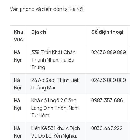
Văn phòng và điểm đón tại Hà Nội
Khu
Địa chỉ
Số điện thoại
vực
Hà
338 Trần Khát Chân,
02436.889.889
Nội
Thanh Nhàn, Hai Bà
Trưng
Hà
24 Ao Sào, Thịnh Liệt,
02436.889.889
Nội
Hoàng Mai
Hà
Nhà số 1 ngõ 2 Cổng
0983.353.686
Nội
Làng Đình Thôn, Nam
Từ Liêm
Hà
Liền Kề 531 khu A Dịch
0836.447.222
Nội
Vụ Do Lộ, Yên Nghĩa,