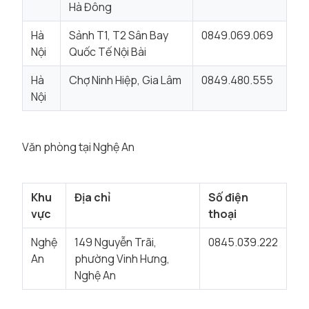
Hà Đông
Hà
Sảnh T1, T2 Sân Bay
0849.069.069
Nội
Quốc Tế Nội Bài
Hà
Chợ Ninh Hiệp, Gia Lâm
0849.480.555
Nội
Văn phòng tại Nghệ An
Khu
Địa chỉ
Số điện
vực
thoại
Nghệ
149 Nguyễn Trãi,
0845.039.222
An
phường Vinh Hưng,
Nghệ An