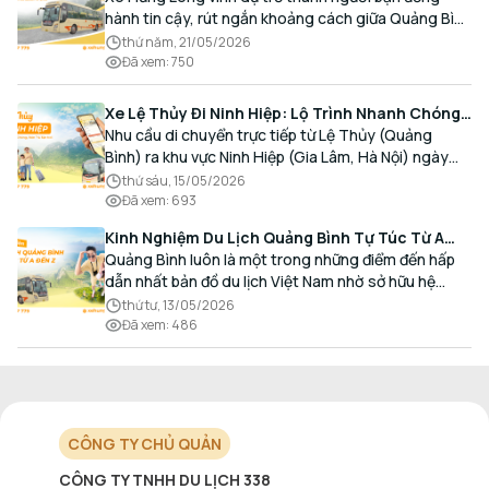
hành tin cậy, rút ngắn khoảng cách giữa Quảng Bình
và Thủ đô bằng chất lượng dịch vụ chuẩn mực.
thứ năm, 21/05/2026
Đã xem
:
750
Xe Lệ Thủy Đi Ninh Hiệp: Lộ Trình Nhanh Chóng,
Đón Trả Tận Nơi
Nhu cầu di chuyển trực tiếp từ Lệ Thủy (Quảng
Bình) ra khu vực Ninh Hiệp (Gia Lâm, Hà Nội) ngày
càng gia tăng, đặc biệt đối với các hành khách có
thứ sáu, 15/05/2026
nhu cầu giao thương, kinh doanh và mua sắm.
Đã xem
:
693
Kinh Nghiệm Du Lịch Quảng Bình Tự Túc Từ A
Đến Z Chi Tiết Nhất
Quảng Bình luôn là một trong những điểm đến hấp
dẫn nhất bản đồ du lịch Việt Nam nhờ sở hữu hệ
thống hang động kỳ vĩ, những bãi biển hoang sơ và
thứ tư, 13/05/2026
nét ẩm thực đậm đà bản sắc.
Đã xem
:
486
CÔNG TY CHỦ QUẢN
CÔNG TY TNHH DU LỊCH 338