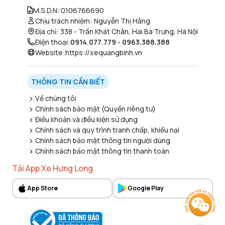
M.S.D.N
:
0106766690
Chịu trách nhiệm
:
Nguyễn Thị Hằng
Địa chỉ
:
338 - Trần Khát Chân, Hai Bà Trưng, Hà Nội
Điện thoại
:
0914.077.779
-
0963.388.388
Website
:
https://xequangbinh.vn
THÔNG TIN CẦN BIẾT
Về chúng tôi
Chính sách bảo mật (Quyền riêng tư)
Điều khoản và điều kiện sử dụng
Chính sách và quy trình tranh chấp, khiếu nại
Chính sách bảo mật thông tin người dùng
Chính sách bảo mật thông tin thanh toán
Tải App Xe Hưng Long
App Store
Google Play