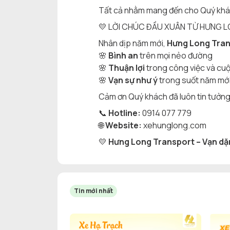
Tất cả nhằm mang đến cho Quý khá
💛 LỜI CHÚC ĐẦU XUÂN TỪ HƯNG
Nhân dịp năm mới,
Hưng Long Tra
🌸
Bình an
trên mọi nẻo đường
🌸
Thuận lợi
trong công việc và cu
🌸
Vạn sự như ý
trong suốt năm mớ
Cảm ơn Quý khách đã luôn tin tưởn
📞
Hotline:
0914 077 779
🌐
Website:
xehunglong.com
💛
Hưng Long Transport – Vạn dặm
Tin mới nhất