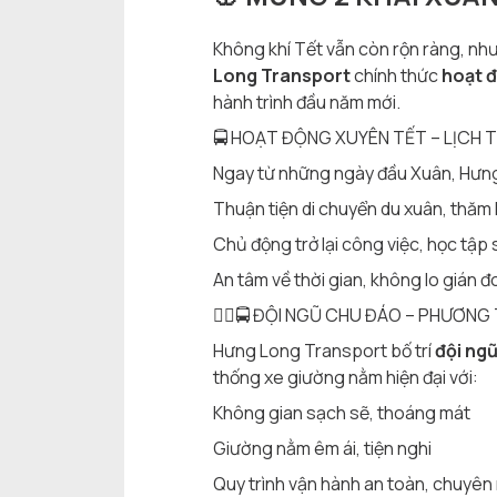
Không khí Tết vẫn còn rộn ràng, như
Long Transport
chính thức
hoạt đ
hành trình đầu năm mới.
🚍 HOẠT ĐỘNG XUYÊN TẾT – LỊCH T
Ngay từ những ngày đầu Xuân, Hưng 
Thuận tiện di chuyển du xuân, thăm 
Chủ động trở lại công việc, học tập 
An tâm về thời gian, không lo gián đ
👨‍✈️🚍 ĐỘI NGŨ CHU ĐÁO – PHƯƠNG 
Hưng Long Transport bố trí
đội ngũ
thống xe giường nằm hiện đại với:
Không gian sạch sẽ, thoáng mát
Giường nằm êm ái, tiện nghi
Quy trình vận hành an toàn, chuyên