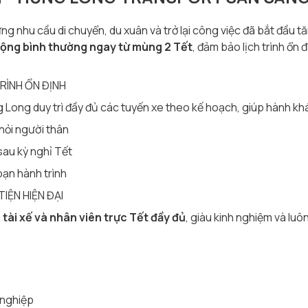
ng nhu cầu di chuyển, du xuân và trở lại công việc đã bắt đầu t
ộng bình thường ngay từ mùng 2 Tết
, đảm bảo lịch trình ổn
RÌNH ỔN ĐỊNH
Long duy trì đầy đủ các tuyến xe theo kế hoạch, giúp hành kh
hỏi người thân
sau kỳ nghỉ Tết
oạn hành trình
TIỆN HIỆN ĐẠI
 tài xế và nhân viên trực Tết đầy đủ
, giàu kinh nghiệm và luô
 nghiệp