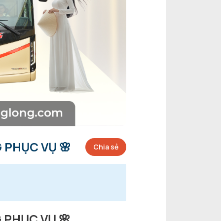
 PHỤC VỤ 🌸
Chia sẻ
 PHỤC VỤ 🌸