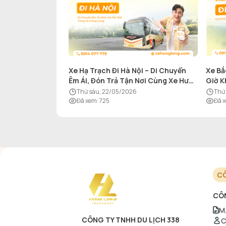
Xe Hạ Trạch Đi Hà Nội – Di Chuyển
Xe Bắ
Êm Ái, Đón Trả Tận Nơi Cùng Xe Hưng
Giờ K
Long
thứ sáu, 22/05/2026
th
Đã xem
:
725
Đã 
CÔ
CÔN
M.
CÔNG TY TNHH DU LỊCH 338
C