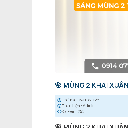
🌸 MÙNG 2 KHAI XUÂ
thứ ba, 06/01/2026
Thực hiện
:
Admin
Đã xem
:
255
🌸 MÙNG 2 KHAI XUÂ