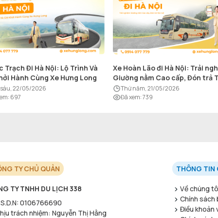
c Trạch Đi Hà Nội: Lộ Trình Và
Xe Hoàn Lão đi Hà Nội: Trải ng
hởi Hành Cùng Xe Hưng Long
Giường nằm Cao cấp, Đón trả 
nơi
ứ sáu, 22/05/2026
thứ năm, 21/05/2026
xem
:
697
Đã xem
:
739
NG TY CHỦ QUẢN
THÔNG TIN 
G TY TNHH DU LỊCH 338
Về chúng tô
Chính sách 
S.D.N
:
0106766690
Điều khoản 
hịu trách nhiệm
:
Nguyễn Thị Hằng