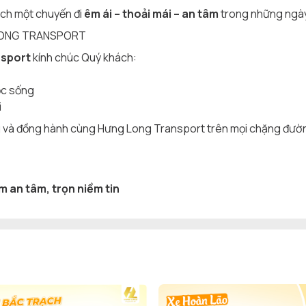
ch một chuyến đi
êm ái – thoải mái – an tâm
trong những ngà
 LONG TRANSPORT
nsport
kính chúc Quý khách:
ộc sống
i
g và đồng hành cùng Hưng Long Transport trên mọi chặng đườ
 an tâm, trọn niềm tin