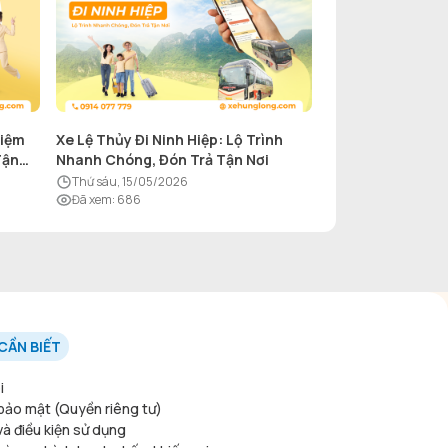
hiệm
Xe Lệ Thủy Đi Ninh Hiệp: Lộ Trình
Tận
Nhanh Chóng, Đón Trả Tận Nơi
thứ sáu, 15/05/2026
Đã xem
:
686
CẦN BIẾT
i
bảo mật (Quyền riêng tư)
và điều kiện sử dụng