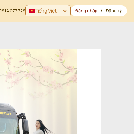
Tiếng Việt
0914.077.779
Đăng nhập
Đăng ký
/