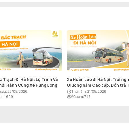
c Trạch Đi Hà Nội: Lộ Trình Và
Xe Hoàn Lão đi Hà Nội: Trải ng
hởi Hành Cùng Xe Hưng Long
Giường nằm Cao cấp, Đón trả 
nơi
ứ sáu, 22/05/2026
thứ năm, 21/05/2026
xem
:
699
Đã xem
:
745