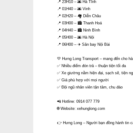
📍 23H10 – 🌆 Hà Tĩnh
📍 01H40 – 🌆 Vinh
📍 02H20 – 🏘 Diễn Châu
📍 03H00 – 🏙 Thanh Hoá
📍 04H40 – 🏙 Ninh Bình
📍 05H00 – 🌆 Hà Nội
📍 06H00 – ✈️ Sân bay Nội Bài
💛 Hưng Long Transport – mang đến cho hàn
✅ Nhiều điểm đón trả – thuận tiện tối đa
✅ Xe giường nằm hiện đại, sạch sẽ, tiện ng
✅ Giá phù hợp với mọi người
✅ Đội ngũ nhân viên tận tâm, chu đáo
📲 Hotline: 0914 077 779
🌐 Website: xehunglong.com
👉 Hưng Long – Người bạn đồng hành tin cậ