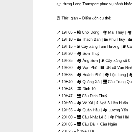
👉 Hưng Long Transport phục vụ hành khách
⏰ Thời gian – Điểm đón cụ thể:
📍 19H05 – 🛍 Chợ Động | 🏘 Mai Thuỷ | 
📍 19H10 – 🏡 Thạch Bàn | 🏡 Phú Thuỷ | 
📍 19H15 – ⛽ Cây xăng Tam Hương | ⛽ Câ
📍 19H20 – 🏘 Sơn Thuỷ
📍 19H25 – 🏘 Áng Sơn | ⛽ Cây xăng số 0 
📍 19H30 – 🏘 Vạn Phổ | 🏢 UB xã Vạn Nin
📍 19H35 – 🏘 Hoành Phổ | 🏘 Lộc Long | 
📍 19H40 – 🏘 Quảng Xá | 🌉 Cầu Trung Q
📍 19H45 – 🏛 Dinh 10
📍 19H47 – 🌉 Cầu Dinh Thuỷ
📍 19H50 – 🏘 Võ Xá | 🚦 Ngã 3 Liên Huấn
📍 19H55 – 🏘 Quán Hậu | 🏘 Lương Yến
📍 20H00 – 🌉 Cầu Nhật Lệ 3 | 🏘 Phú Hải
📍 20H05 – 🌉 Cầu Dài + Cầu Ngắn
📍 20H25 – 🚏 19A LTK