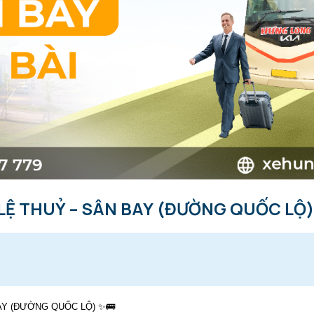
LỆ THUỶ – SÂN BAY (ĐƯỜNG QUỐC LỘ)
AY (ĐƯỜNG QUỐC LỘ) ✨🚌