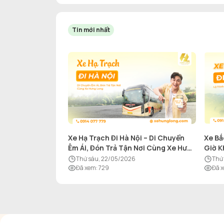
Tin mới nhất
Xe Hạ Trạch Đi Hà Nội – Di Chuyển
Xe Bắ
Êm Ái, Đón Trả Tận Nơi Cùng Xe Hưng
Giờ K
Long
thứ sáu, 22/05/2026
th
Đã xem
:
729
Đã 