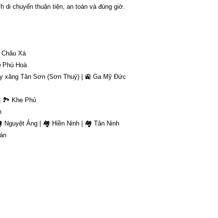
 di chuyển thuận tiện, an toàn và đúng giờ.
 Châu Xá
 Phú Hoà
y xăng Tân Sơn (Sơn Thuỷ) | 🚉 Ga Mỹ Đức
| 🏞 Khe Phủ
h
 Nguyệt Áng | 🏘 Hiền Ninh | 🏘 Tân Ninh
uán