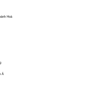
Chánh Hoà
g
n Á