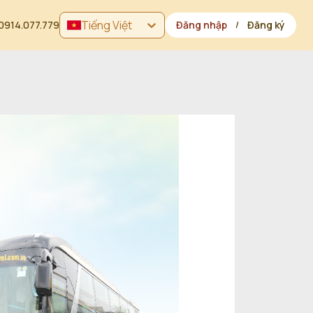
Tiếng Việt
0914.077.779
Đăng nhập
Đăng ký
/