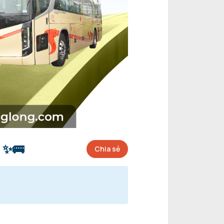
 ✨🚌
Chia sẻ