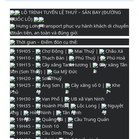
LỘ TRÌNH TUYẾN LỆ THUỶ – SÂN BAY (ĐƯỜNG
QUỐC LỘ)
Hưng Long Transport phục vụ hành khách di chuyển
thuận tiện, an toàn và đúng giờ.
Thời gian – Điểm đón cụ thể:
19H05 –
Chợ Động |
Mai Thuỷ |
Châu Xá
19H10 –
Thạch Bàn |
Phú Thuỷ |
Phú Hoà
19H15 –
Cây xăng Tam Hương |
Cây xăng Tân
Sơn (Sơn Thuỷ) |
Ga Mỹ Đức
19H20 –
Sơn Thuỷ
19H25 –
Áng Sơn |
Cây xăng số 0 |
Khe
Phủ
19H30 –
Vạn Phổ |
UB xã Vạn Ninh
19H35 –
Hoành Phổ |
Lộc Long |
Nguyệt
Áng |
Hiền Ninh |
Tân Ninh
19H40 –
Quảng Xá |
Cầu Trung Quán
19H45 –
Dinh 10
19H47 –
Cầu Dinh Thuỷ