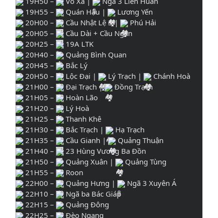
19H50 –
Võ Xá |
Ngã 3 Liên Huấn
19H55 –
Quán Hậu |
Lương Yến
20H00 –
Cầu Nhật Lệ 3 |
Phú Hải
20H05 –
Cầu Dài + Cầu Ngắn
20H25 –
19A LTK
20H40 –
Quảng Bình Quan
20H45 –
Bắc Lý
20H50 –
Lộc Đại |
Lý Trạch |
Chánh Hoà
21H00 –
Đại Trạch |
Đồng Trạch
21H05 –
Hoàn Lão
21H20 –
Lý Hoà
21H25 –
Thanh Khê
21H30 –
Bắc Trạch |
Hạ Trạch
21H35 –
Cầu Gianh |
Quảng Thuận
21H40 –
23 Hùng Vương Ba Đồn
21H50 –
Quảng Xuân |
Quảng Tùng
21H55 –
Roon
22H00 –
Quảng Hưng |
Ngã 3 Xuyên Á
22H10 –
Ngã ba Bác Giáp
22H15 –
Quảng Đông
22H25 –
Đèo Ngang