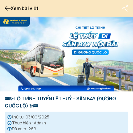
Xem bài viết
🚌✨ LỘ TRÌNH TUYẾN LỆ THUỶ – SÂN BAY (ĐƯỜNG
QUỐC LỘ) ✨🚌
thứ tư, 03/09/2025
Thực hiện
:
Admin
Đã xem
:
269