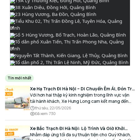
19A Lý Thường Kiệt, Đồng Hới, Quảng Bình
38 Xuân Diệu, Đồng Hới, Quảng Bình
23 Hùng Vương, Ba Đồn, Quảng Bình
Tiểu Khu 02, Thị Trấn Đồng Lê, Tuyên Hóa, Quảng
Bình
Số 5 Hùng Vương, Bố Trạch, Hoàn Lão, Quảng Bình
Tổ dân phố Xuân Tiến, Thị Trấn Phong Nha, Quảng
Bình
Nguyễn Tất Thành, Kiến Giang, Lệ Thủy, Quảng Bình
Tổ dân phố 2, Thị Trấn Lệ Ninh, Mỹ Đức, Quảng Bình
Tin mới nhất
Xe Hạ Trạch Đi Hà Nội – Di Chuyển Êm Ái, Đón Trả
Tận Nơi Cùng Xe Hưng Long
Với hơn hai thập kỷ kinh nghiệm trong lĩnh vực vận
tải hành khách, Xe Hưng Long cam kết mang đến
cho Quý Khách một hành trình di chuyển trọn vẹn,
thứ sáu, 22/05/2026
thoải mái và đúng giờ.
Đã xem
:
730
Xe Bắc Trạch Đi Hà Nội: Lộ Trình Và Giờ Khởi
Hành Cùng Xe Hưng Long
Nhằm đáp ứng tối đa sự thuận tiện cho Quý Khách,