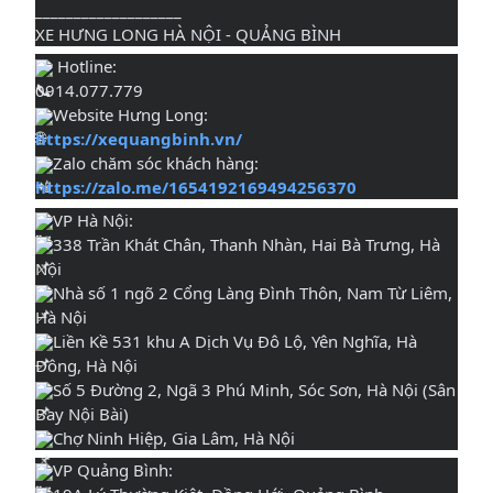
___________________
XE HƯNG LONG HÀ NỘI - QUẢNG BÌNH
Hotline:
0914.077.779
Website Hưng Long:
https://xequangbinh.vn/
Zalo chăm sóc khách hàng:
https://zalo.me/1654192169494256370
VP Hà Nội:
338 Trần Khát Chân, Thanh Nhàn, Hai Bà Trưng, Hà
Nội
Nhà số 1 ngõ 2 Cổng Làng Đình Thôn, Nam Từ Liêm,
Hà Nội
Liền Kề 531 khu A Dịch Vụ Đô Lộ, Yên Nghĩa, Hà
Đông, Hà Nội
Số 5 Đường 2, Ngã 3 Phú Minh, Sóc Sơn, Hà Nội (Sân
Bay Nội Bài)
Chợ Ninh Hiệp, Gia Lâm, Hà Nội
VP Quảng Bình: