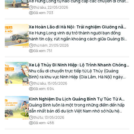
Xe Hưng Long tự hào cung cấp các chuyến đi chất
lượng cao, an toàn với lịch trình linh hoạt mỗi ngày.
thứ sáu, 22/05/2026
Đã xem
:
703
Xe Hoàn Lão đi Hà Nội: Trải nghiệm Giường nằm
Cao cấp, Đón trả Tận nơi
Xe Hưng Long vinh dự trở thành người bạn đồng
hành tin cậy, rút ngắn khoảng cách giữa Quảng Bình
và Thủ đô bằng chất lượng dịch vụ chuẩn mực.
thứ năm, 21/05/2026
Đã xem
:
751
Xe Lệ Thủy Đi Ninh Hiệp: Lộ Trình Nhanh Chóng,
Đón Trả Tận Nơi
Nhu cầu di chuyển trực tiếp từ Lệ Thủy (Quảng
Bình) ra khu vực Ninh Hiệp (Gia Lâm, Hà Nội) ngày
càng gia tăng, đặc biệt đối với các hành khách có
thứ sáu, 15/05/2026
nhu cầu giao thương, kinh doanh và mua sắm.
Đã xem
:
694
Kinh Nghiệm Du Lịch Quảng Bình Tự Túc Từ A
Đến Z Chi Tiết Nhất
Quảng Bình luôn là một trong những điểm đến hấp
dẫn nhất bản đồ du lịch Việt Nam nhờ sở hữu hệ
thống hang động kỳ vĩ, những bãi biển hoang sơ và
thứ tư, 13/05/2026
nét ẩm thực đậm đà bản sắc.
Đã xem
:
488