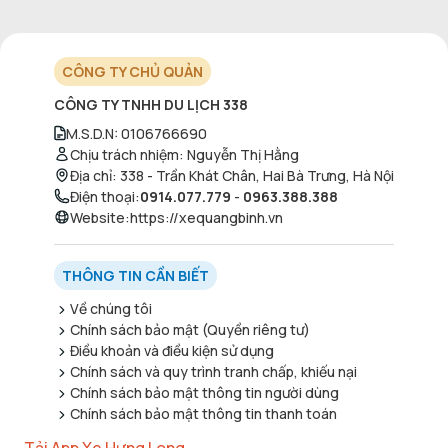
CÔNG TY CHỦ QUẢN
CÔNG TY TNHH DU LỊCH 338
M.S.D.N
:
0106766690
Chịu trách nhiệm
:
Nguyễn Thị Hằng
Địa chỉ
:
338 - Trần Khát Chân, Hai Bà Trưng, Hà Nội
Điện thoại
:
0914.077.779
-
0963.388.388
Website
:
https://xequangbinh.vn
THÔNG TIN CẦN BIẾT
Về chúng tôi
Chính sách bảo mật (Quyền riêng tư)
Điều khoản và điều kiện sử dụng
Chính sách và quy trình tranh chấp, khiếu nại
Chính sách bảo mật thông tin người dùng
Chính sách bảo mật thông tin thanh toán