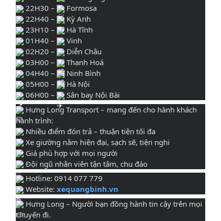
22H30 –
Formosa
22H40 –
Kỳ Anh
23H10 –
Hà Tĩnh
01H40 –
Vinh
02H20 –
Diễn Châu
03H00 –
Thanh Hoá
04H40 –
Ninh Bình
05H00 –
Hà Nội
06H00 –
Sân bay Nội Bài
Hưng Long Transport – mang đến cho hành khách
hành trình:
Nhiều điểm đón trả – thuận tiện tối đa
Xe giường nằm hiện đại, sạch sẽ, tiện nghi
Giá phù hợp với mọi người
Đội ngũ nhân viên tận tâm, chu đáo
Hotline: 0914 077 779
Website:
xequangbinh.vn
Hưng Long – Người bạn đồng hành tin cậy trên mọi
chuyến đi.