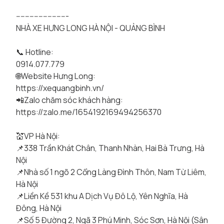
-----------------------
NHÀ XE HƯNG LONG HÀ NỘI - QUẢNG BÌNH
📞 Hotline:
0914.077.779
🌐Website Hưng Long:
https://xequangbinh.vn/
📲Zalo chăm sóc khách hàng:
https://zalo.me/1654192169494256370
💒VP Hà Nội:
📌338 Trần Khát Chân, Thanh Nhàn, Hai Bà Trưng, Hà
Nội
📌Nhà số 1 ngõ 2 Cổng Làng Đình Thôn, Nam Từ Liêm,
Hà Nội
📌Liền Kề 531 khu A Dịch Vụ Đô Lộ, Yên Nghĩa, Hà
Đông, Hà Nội
📌Số 5 Đường 2, Ngã 3 Phú Minh, Sóc Sơn, Hà Nội (Sân