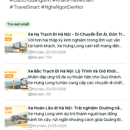
#DuLichQuangBinh
#KhamPhaVietnam
#TravelSmart
#NgheNgonDenNoi
Tin mới nhất
Xe Hạ Trạch Đi Hà Nội – Di Chuyển Êm Ái, Đón Trả
Tận Nơi Cùng Xe Hưng Long
Với hơn hai thập kỷ kinh nghiệm trong lĩnh vực vận
tải hành khách, Xe Hưng Long cam kết mang đến
cho Quý Khách một hành trình di chuyển trọn vẹn,
thứ sáu, 22/05/2026
thoải mái và đúng giờ.
Đã xem
:
729
Xe Bắc Trạch Đi Hà Nội: Lộ Trình Và Giờ Khởi
Hành Cùng Xe Hưng Long
Nhằm đáp ứng tối đa sự thuận tiện cho Quý Khách,
Xe Hưng Long tự hào cung cấp các chuyến đi chất
lượng cao, an toàn với lịch trình linh hoạt mỗi ngày.
thứ sáu, 22/05/2026
Đã xem
:
701
Xe Hoàn Lão đi Hà Nội: Trải nghiệm Giường nằm
Cao cấp, Đón trả Tận nơi
Xe Hưng Long vinh dự trở thành người bạn đồng
hành tin cậy, rút ngắn khoảng cách giữa Quảng Bình
và Thủ đô bằng chất lượng dịch vụ chuẩn mực.
thứ năm, 21/05/2026