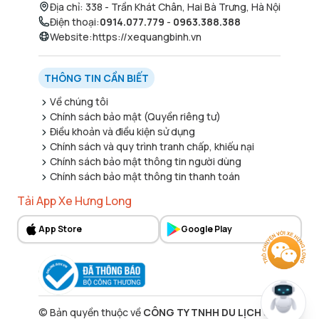
Địa chỉ
:
338 - Trần Khát Chân, Hai Bà Trưng, Hà Nội
Điện thoại
:
0914.077.779
-
0963.388.388
Website
:
https://xequangbinh.vn
THÔNG TIN CẦN BIẾT
Về chúng tôi
Chính sách bảo mật (Quyền riêng tư)
Điều khoản và điều kiện sử dụng
Chính sách và quy trình tranh chấp, khiếu nại
Chính sách bảo mật thông tin người dùng
Chính sách bảo mật thông tin thanh toán
Tải App Xe Hưng Long
App Store
Google Play
©
Bản quyền thuộc về
CÔNG TY TNHH DU LỊCH 338