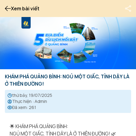
Xem bài viết
KHÁM PHÁ QUẢNG BÌNH: NGỦ MỘT GIẤC, TỈNH DẬY LÀ
Ở THIÊN ĐƯỜNG!
thứ bảy, 19/07/2025
Thực hiện
:
Admin
Đã xem
:
261
🌟 KHÁM PHÁ QUẢNG BÌNH:
NGỦ MỘT GIẤC, TỈNH DẬY LÀ Ở THIÊN ĐƯỜNG! 🌿