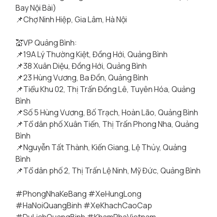
Bay Nội Bài)
📌Chợ Ninh Hiệp, Gia Lâm, Hà Nội
💒VP Quảng Bình:
📌19A Lý Thường Kiệt, Đồng Hới, Quảng Bình
📌38 Xuân Diệu, Đồng Hới, Quảng Bình
📌23 Hùng Vương, Ba Đồn, Quảng Bình
📌Tiểu Khu 02, Thị Trấn Đồng Lê, Tuyên Hóa, Quảng
Bình
📌Số 5 Hùng Vương, Bố Trạch, Hoàn Lão, Quảng Bình
📌Tổ dân phố Xuân Tiến, Thị Trấn Phong Nha, Quảng
Bình
📌Nguyễn Tất Thành, Kiến Giang, Lệ Thủy, Quảng
Bình
📌Tổ dân phố 2, Thị Trấn Lệ Ninh, Mỹ Đức, Quảng Bình
#PhongNhaKeBang
#XeHungLong
#HaNoiQuangBinh
#XeKhachCaoCap