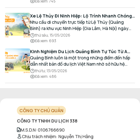
Đã xem
:
745
Xe Lệ Thủy Đi Ninh Hiệp: Lộ Trình Nhanh Chóng,
Đón Trả Tận Nơi
Nhu cầu di chuyển trực tiếp từ Lệ Thủy (Quảng
Bình) ra khu vực Ninh Hiệp (Gia Lâm, Hà Nội) ngày
càng gia tăng, đặc biệt đối với các hành khách có
thứ sáu, 15/05/2026
nhu cầu giao thương, kinh doanh và mua sắm.
Đã xem
:
693
Kinh Nghiệm Du Lịch Quảng Bình Tự Túc Từ A
Đến Z Chi Tiết Nhất
Quảng Bình luôn là một trong những điểm đến hấp
dẫn nhất bản đồ du lịch Việt Nam nhờ sở hữu hệ
thống hang động kỳ vĩ, những bãi biển hoang sơ và
thứ tư, 13/05/2026
nét ẩm thực đậm đà bản sắc.
Đã xem
:
486
CÔNG TY CHỦ QUẢN
CÔNG TY TNHH DU LỊCH 338
M.S.D.N
:
0106766690
Chịu trách nhiệm
:
Nguyễn Thị Hằng