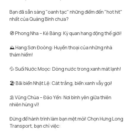
Bạn đã sẵn sàng "oanh tạc" những điểm đến "hot hit"
nhất của Quảng Bình chưa?
🧭 Phong Nha – Kẻ Bàng: Kỳ quan hang động thế giới!
⛰ Hang Sơn Đoòng: Huyền thoại của những nhà
thám hiểm!
💦 Suối Nước Moọc: Dòng nước trong xanh mát lạnh!
🏖 Bãi biển Nhật Lệ: Cát trắng, biển xanh vẫy gọi!
⛱ Vũng Chùa – Đảo Yến: Nơi bình yên giữa thiên
nhiên hùng vĩ!
Đừng để hành trình làm bạn mệt mỏi! Chọn Hưng Long
Transport, bạn chỉ việc: