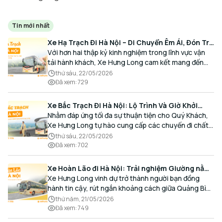
Tin mới nhất
Xe Hạ Trạch Đi Hà Nội – Di Chuyển Êm Ái, Đón Trả
Tận Nơi Cùng Xe Hưng Long
Với hơn hai thập kỷ kinh nghiệm trong lĩnh vực vận
tải hành khách, Xe Hưng Long cam kết mang đến
cho Quý Khách một hành trình di chuyển trọn vẹn,
thứ sáu, 22/05/2026
thoải mái và đúng giờ.
Đã xem
:
729
Xe Bắc Trạch Đi Hà Nội: Lộ Trình Và Giờ Khởi
Hành Cùng Xe Hưng Long
Nhằm đáp ứng tối đa sự thuận tiện cho Quý Khách,
Xe Hưng Long tự hào cung cấp các chuyến đi chất
lượng cao, an toàn với lịch trình linh hoạt mỗi ngày.
thứ sáu, 22/05/2026
Đã xem
:
702
Xe Hoàn Lão đi Hà Nội: Trải nghiệm Giường nằm
Cao cấp, Đón trả Tận nơi
Xe Hưng Long vinh dự trở thành người bạn đồng
hành tin cậy, rút ngắn khoảng cách giữa Quảng Bình
và Thủ đô bằng chất lượng dịch vụ chuẩn mực.
thứ năm, 21/05/2026
Đã xem
:
749