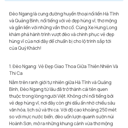
Đèo Ngang là cung đường huyền thoại nối liền Hà Tĩnh
và Quảng Bình, nổi tiếng với vẻ đẹp hùng vĩ, thơ mộng
và gắn liền với những vần thơ cổ. Cùng Xe Hưng Long
khám phá hành trình vượt đèo và chinh phục vẻ đẹp
hùng vĩ của nơi đây để chuẩn bị cho lộ trình sắp tới
của Quý Khách!
1. Đèo Ngang: Vẻ Đẹp Giao Thoa Giữa Thiên Nhiên Và
Thi Ca
Nằm trên ranh giới tự nhiên giữa Hà Tĩnh và Quảng
Bình, Đèo Ngang từ lâu đã trở thành cái tên quen
thuộc trong lòng người Việt. Không chỉ nổi tiếng bởi
vẻ đẹp hùng vĩ, nơi đây còn ghi dấu ấn nhờ chiều sâu
văn hóa, lịch sử và thi ca. Với độ cao khoảng 250 mét
so với mực nước biển, đèo uốn lượn quanh sườn núi
Hoành Sơn, mở ra những khung cảnh vừa thơ mộng