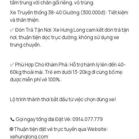
tầm trung với chăn gối riêng, vô trùng.
Xe Truyền thống 38-40 Giường (300,000đ): Tiết kiệm
và thân thiện.
✅ Đón Trả Tận Nơi: Xe Hưng Long cam kết đón trả tận
nơi, thuận tiện dọc trục đường, không sử dụng xe
trung chuyển.
✅ Phù Hợp Cho Khám Phá: Hỗ trợ hành lý lên đến 40-
60kg thoải mái. Trẻ em dưới 13-20kg đi cùng bố mẹ
được miễn phí vé 100%.
Lộ trình thảnh thơi bắt đầu từ việc chọn đúng xe!
📞 Gọi ngay tổng đài Đặt Vé: 0914.077.779
🌐 Thuận tiện đặt vé trực tuyến qua Website:
xehunglong.com