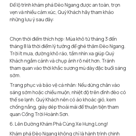
Để lộ trình khám phá Đèo Ngang được an toàn, trọn
vẹn và nhiều cảm xúc, Quý Khách hãy tham khảo
những lưu ý sau đây:
Chọn thời điểm thích hợp: Mùa khô từ tháng 3 đến
tháng 8 là thời điểm lý tưởng để ghé thăm Đèo Ngang.
Trời ít mưa, đường khô ráo, tầm nhìn xa giúp Quý
Khách ngắm cảnh và chụp ảnh rõ nét hơn. Tránh
tham quan vào thời khắc sương mù dày đặc buổi sáng
sớm.
Trang phục và bảo vệ cá nhân: Nếu dừng chân vào
sáng sớm hoặc chiều muộn, nhiệt độ trên đỉnh đèo có
thể se lạnh. Quý Khách nên có áo khoác gió, kem
chống nắng, giày dép thoải mái để thuận tiện tham
quan Cổng Trời Hoành Sơn.
6. Lên Đường Khám Phá Cùng Xe Hưng Long!
Khám phá Đèo Ngang không chỉ là hành trình chinh