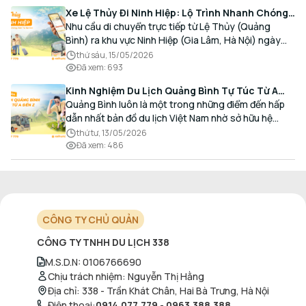
Xe Lệ Thủy Đi Ninh Hiệp: Lộ Trình Nhanh Chóng,
Đón Trả Tận Nơi
Nhu cầu di chuyển trực tiếp từ Lệ Thủy (Quảng
Bình) ra khu vực Ninh Hiệp (Gia Lâm, Hà Nội) ngày
càng gia tăng, đặc biệt đối với các hành khách có
thứ sáu, 15/05/2026
nhu cầu giao thương, kinh doanh và mua sắm.
Đã xem
:
693
Kinh Nghiệm Du Lịch Quảng Bình Tự Túc Từ A
Đến Z Chi Tiết Nhất
Quảng Bình luôn là một trong những điểm đến hấp
dẫn nhất bản đồ du lịch Việt Nam nhờ sở hữu hệ
thống hang động kỳ vĩ, những bãi biển hoang sơ và
thứ tư, 13/05/2026
nét ẩm thực đậm đà bản sắc.
Đã xem
:
486
CÔNG TY CHỦ QUẢN
CÔNG TY TNHH DU LỊCH 338
M.S.D.N
:
0106766690
Chịu trách nhiệm
:
Nguyễn Thị Hằng
Địa chỉ
:
338 - Trần Khát Chân, Hai Bà Trưng, Hà Nội
Điện thoại
:
0914.077.779
-
0963.388.388