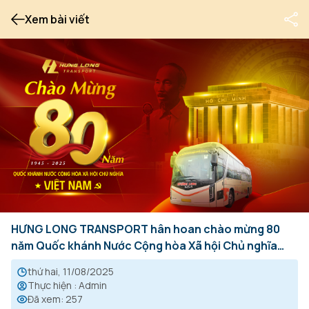
Xem bài viết
HƯNG LONG TRANSPORT hân hoan chào mừng 80
năm Quốc khánh Nước Cộng hòa Xã hội Chủ nghĩa
Việt Nam (02/09/1945 – 02/09/2025).
thứ hai, 11/08/2025
Thực hiện
:
Admin
Đã xem
:
257