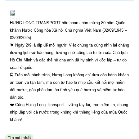
HƯNG LONG TRANSPORT hân hoan chào mừng 80 năm Quốc
khánh Nước Cộng hòa Xã hội Chủ nghĩa Việt Nam (02/09/1945 –
02/09/2025).
🌟 Ngày 2/9 là dịp để mỗi người Việt chúng ta cùng nhìn lại chặng
đường lịch sử hào hùng, tưởng nhớ công lao to lớn của Chủ tịch
Hồ Chí Minh và các thế hệ cha anh đã hy sinh vì độc lập – tự do
của Tổ quốc.
🚍 Trên mỗi hành trình, Hưng Long không chỉ đưa đón hành khách
an toàn và tận tâm, mà còn tự hào là nhịp cầu kết nối mọi miền
đất nước, góp phần lan tỏa tình yêu quê hương và niềm tự hào
dân tộc.
❤️ Cùng Hưng Long Transport – vững tay lái, trọn niềm tin, chung
nhịp đập với cả nước trong không khí thiêng liêng của mùa Quốc
khánh!
Tin mới nhất