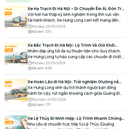
Xe Hạ Trạch Đi Hà Nội – Di Chuyển Êm Ái, Đón Trả
Tận Nơi Cùng Xe Hưng Long
Với hơn hai thập kỷ kinh nghiệm trong lĩnh vực vận
tải hành khách, Xe Hưng Long cam kết mang đến
cho Quý Khách một hành trình di chuyển trọn vẹn,
thứ sáu, 22/05/2026
thoải mái và đúng giờ.
Đã xem
:
725
Xe Bắc Trạch Đi Hà Nội: Lộ Trình Và Giờ Khởi
Hành Cùng Xe Hưng Long
Nhằm đáp ứng tối đa sự thuận tiện cho Quý Khách,
Xe Hưng Long tự hào cung cấp các chuyến đi chất
lượng cao, an toàn với lịch trình linh hoạt mỗi ngày.
thứ sáu, 22/05/2026
Đã xem
:
696
Xe Hoàn Lão đi Hà Nội: Trải nghiệm Giường nằm
Cao cấp, Đón trả Tận nơi
Xe Hưng Long vinh dự trở thành người bạn đồng
hành tin cậy, rút ngắn khoảng cách giữa Quảng Bình
và Thủ đô bằng chất lượng dịch vụ chuẩn mực.
thứ năm, 21/05/2026
Đã xem
:
737
Xe Lệ Thủy Đi Ninh Hiệp: Lộ Trình Nhanh Chóng,
Đón Trả Tận Nơi
Nhu cầu di chuyển trực tiếp từ Lệ Thủy (Quảng