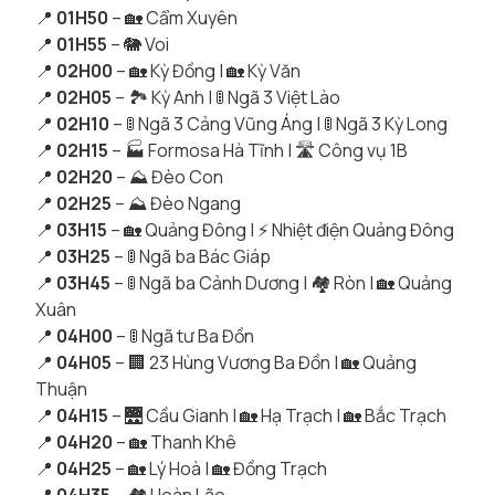
📍
01H50
– 🏡 Cẩm Xuyên
📍
01H55
– 🐘 Voi
📍
02H00
– 🏡 Kỳ Đồng | 🏡 Kỳ Văn
📍
02H05
– 🏞 Kỳ Anh | 🚦 Ngã 3 Việt Lào
📍
02H10
– 🚦 Ngã 3 Cảng Vũng Áng | 🚦 Ngã 3 Kỳ Long
📍
02H15
– 🏭 Formosa Hà Tĩnh | 🛣 Công vụ 1B
📍
02H20
– ⛰ Đèo Con
📍
02H25
– ⛰ Đèo Ngang
📍
03H15
– 🏡 Quảng Đông | ⚡ Nhiệt điện Quảng Đông
📍
03H25
– 🚦 Ngã ba Bác Giáp
📍
03H45
– 🚦 Ngã ba Cảnh Dương | 🏘 Ròn | 🏡 Quảng
Xuân
📍
04H00
– 🚦 Ngã tư Ba Đồn
📍
04H05
– 🏢 23 Hùng Vương Ba Đồn | 🏡 Quảng
Thuận
📍
04H15
– 🌉 Cầu Gianh | 🏡 Hạ Trạch | 🏡 Bắc Trạch
📍
04H20
– 🏡 Thanh Khê
📍
04H25
– 🏡 Lý Hoà | 🏡 Đồng Trạch