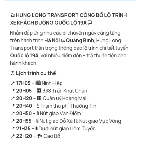
📰
HƯNG LONG TRANSPORT CÔNG BỐ LỘ TRÌNH
XE KHÁCH ĐƯỜNG QUỐC LỘ 19A
🚍
Nhằm đáp ứng nhu cầu di chuyển ngày càng tăng
trên hành trình
Hà Nội ⇆ Quảng Bình
, Hưng Long
Transport trân trọng thông báo lộ trình chi tiết tuyến
Quốc lộ 19A
, với nhiều điểm đón – trả thuận tiện cho
hành khách.
⏰
Lịch trình cụ thể:
📍
17H05
– 🏙 Ninh Hiệp
📍
20H05
– 🏢 338 Trần Khát Chân
📍
20H20
– 🏢 Quận uỷ Hoàng Mai
📍
20H40
– 🚏 Trạm thu phí Thường Tín
📍
20H50
– 🚦 Nút giao Vạn Điểm
📍
20H55
– 🚦 Nút giao Đỗ Xá | 🚦 Nút giao Vực Vòng
📍
21H35
– 🚦 Dưới nút giao Liêm Tuyền
📍
22H20
– 🏞 Cao Bồ