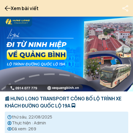
Xem bài viết
📰 HƯNG LONG TRANSPORT CÔNG BỐ LỘ TRÌNH XE
KHÁCH ĐƯỜNG QUỐC LỘ 19A 🚍
thứ sáu, 22/08/2025
Thực hiện
:
Admin
Đã xem
:
269