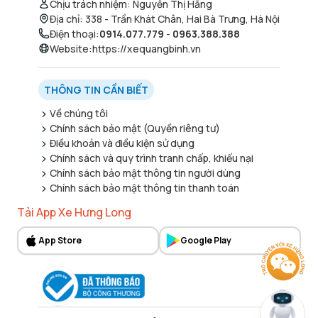
Chịu trách nhiệm
:
Nguyễn Thị Hằng
Địa chỉ
:
338 - Trần Khát Chân, Hai Bà Trưng, Hà Nội
Điện thoại
:
0914.077.779
-
0963.388.388
Website
:
https://xequangbinh.vn
THÔNG TIN CẦN BIẾT
Về chúng tôi
Chính sách bảo mật (Quyền riêng tư)
Điều khoản và điều kiện sử dụng
Chính sách và quy trình tranh chấp, khiếu nại
Chính sách bảo mật thông tin người dùng
Chính sách bảo mật thông tin thanh toán
Tải App Xe Hưng Long
App Store
Google Play