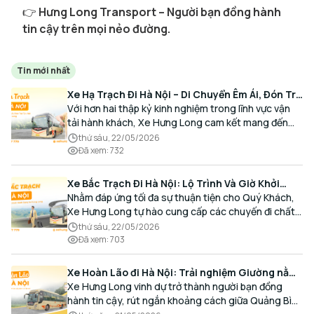
👉
Hưng Long Transport – Người bạn đồng hành
tin cậy trên mọi nẻo đường.
Tin mới nhất
Xe Hạ Trạch Đi Hà Nội – Di Chuyển Êm Ái, Đón Trả
Tận Nơi Cùng Xe Hưng Long
Với hơn hai thập kỷ kinh nghiệm trong lĩnh vực vận
tải hành khách, Xe Hưng Long cam kết mang đến
cho Quý Khách một hành trình di chuyển trọn vẹn,
thứ sáu, 22/05/2026
thoải mái và đúng giờ.
Đã xem
:
732
Xe Bắc Trạch Đi Hà Nội: Lộ Trình Và Giờ Khởi
Hành Cùng Xe Hưng Long
Nhằm đáp ứng tối đa sự thuận tiện cho Quý Khách,
Xe Hưng Long tự hào cung cấp các chuyến đi chất
lượng cao, an toàn với lịch trình linh hoạt mỗi ngày.
thứ sáu, 22/05/2026
Đã xem
:
703
Xe Hoàn Lão đi Hà Nội: Trải nghiệm Giường nằm
Cao cấp, Đón trả Tận nơi
Xe Hưng Long vinh dự trở thành người bạn đồng
hành tin cậy, rút ngắn khoảng cách giữa Quảng Bình