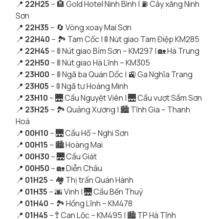
📍
22H25
– 🏨 Gold Hotel Ninh Bình | ⛽ Cây xăng Ninh
Sơn
📍
22H35
– 🔄 Vòng xoay Mai Sơn
📍
22H40
– 🏞 Tam Cốc | 🚦 Nút giao Tam Điệp KM285
📍
22H45
– 🚦 Nút giao Bỉm Sơn – KM297 | 🏡 Hà Trung
📍
22H50
– 🚦 Nút giao Hà Lĩnh – KM305
📍
23H00
– 🚦 Ngã ba Quán Dốc | 🚉 Ga Nghĩa Trang
📍
23H05
– 🚦 Ngã tư Hoàng Minh
📍
23H10
– 🌉 Cầu Nguyệt Viên | 🌉 Cầu vượt Sầm Sơn
📍
23H25
– 🏞 Quảng Xương | 🏙 Tĩnh Gia – Thanh
Hoá
📍
00H10
– 🌉 Cầu Hổ – Nghi Sơn
📍
00H15
– 🏙 Hoàng Mai
📍
00H30
– 🌉 Cầu Giát
📍
00H50
– 🏡 Diễn Châu
📍
01H25
– 🏘 Thị trấn Quán Hành
📍
01H35
– 🌆 Vinh | 🌉 Cầu Bến Thuỷ
📍
01H40
– 🏞 Hồng Lĩnh – KM478
📍
01H45
– 🚏 Can Lộc – KM495 | 🏙 TP Hà Tĩnh