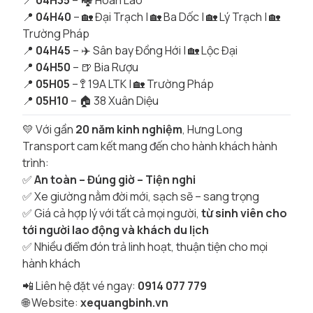
📍
04H35
– 🏘 Hoàn Lão
📍
04H40
– 🏡 Đại Trạch | 🏡 Ba Dốc | 🏡 Lý Trạch | 🏡
Trường Pháp
📍
04H45
– ✈️ Sân bay Đồng Hới | 🏡 Lộc Đại
📍
04H50
– 🍺 Bia Rượu
📍
05H05
– 🚏 19A LTK | 🏡 Trường Pháp
📍
05H10
– 🏠 38 Xuân Diệu
💛 Với gần
20 năm kinh nghiệm
, Hưng Long
Transport cam kết mang đến cho hành khách hành
trình:
✅
An toàn – Đúng giờ – Tiện nghi
✅ Xe giường nằm đời mới, sạch sẽ – sang trọng
✅ Giá cả hợp lý với tất cả mọi người,
từ sinh viên cho
tới người lao động và khách du lịch
✅ Nhiều điểm đón trả linh hoạt, thuận tiện cho mọi
hành khách
📲 Liên hệ đặt vé ngay:
0914 077 779
🌐 Website:
xequangbinh.vn