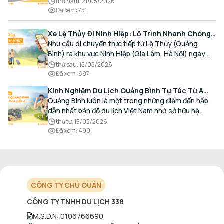
và Thủ đô bằng chất lượng dịch vụ chuẩn mực.
thứ năm, 21/05/2026
Đã xem
:
751
Xe Lệ Thủy Đi Ninh Hiệp: Lộ Trình Nhanh Chóng,
Đón Trả Tận Nơi
Nhu cầu di chuyển trực tiếp từ Lệ Thủy (Quảng
Bình) ra khu vực Ninh Hiệp (Gia Lâm, Hà Nội) ngày
càng gia tăng, đặc biệt đối với các hành khách có
thứ sáu, 15/05/2026
nhu cầu giao thương, kinh doanh và mua sắm.
Đã xem
:
697
Kinh Nghiệm Du Lịch Quảng Bình Tự Túc Từ A
Đến Z Chi Tiết Nhất
Quảng Bình luôn là một trong những điểm đến hấp
dẫn nhất bản đồ du lịch Việt Nam nhờ sở hữu hệ
thống hang động kỳ vĩ, những bãi biển hoang sơ và
thứ tư, 13/05/2026
nét ẩm thực đậm đà bản sắc.
Đã xem
:
490
CÔNG TY CHỦ QUẢN
CÔNG TY TNHH DU LỊCH 338
M.S.D.N
:
0106766690