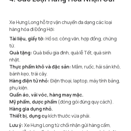
Xe Hưng Long hỗ trợ vận chuyển đa dạng các loại
hàng hóa đi Đồng Hới:
Tài liệu, giấy tờ:
Hồ sơ, công văn, hợp đồng, chứng
từ.
Quà tặng:
Quà biếu gia đình, quà lễ Tết, quà sinh
nhật.
Thực phẩm khô và đặc sản:
Mắm, ruốc, hải sản khô,
bánh kẹo, trái cây.
Hàng điện tử nhỏ:
Điện thoại, laptop, máy tính bảng,
phụ kiện.
Quần áo, vải vóc, hàng may mặc.
Mỹ phẩm, dược phẩm
(đóng gói đúng quy cách).
Hàng gia dụng nhỏ.
Thiết bị, dụng cụ
kích thước vừa phải.
Lưu ý:
Xe Hưng Long từ chối nhận gửi hàng cấm,