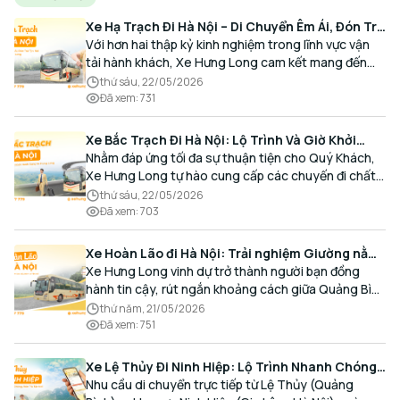
Xe Hạ Trạch Đi Hà Nội – Di Chuyển Êm Ái, Đón Trả
Tận Nơi Cùng Xe Hưng Long
Với hơn hai thập kỷ kinh nghiệm trong lĩnh vực vận
tải hành khách, Xe Hưng Long cam kết mang đến
cho Quý Khách một hành trình di chuyển trọn vẹn,
thứ sáu, 22/05/2026
thoải mái và đúng giờ.
Đã xem
:
731
Xe Bắc Trạch Đi Hà Nội: Lộ Trình Và Giờ Khởi
Hành Cùng Xe Hưng Long
Nhằm đáp ứng tối đa sự thuận tiện cho Quý Khách,
Xe Hưng Long tự hào cung cấp các chuyến đi chất
lượng cao, an toàn với lịch trình linh hoạt mỗi ngày.
thứ sáu, 22/05/2026
Đã xem
:
703
Xe Hoàn Lão đi Hà Nội: Trải nghiệm Giường nằm
Cao cấp, Đón trả Tận nơi
Xe Hưng Long vinh dự trở thành người bạn đồng
hành tin cậy, rút ngắn khoảng cách giữa Quảng Bình
và Thủ đô bằng chất lượng dịch vụ chuẩn mực.
thứ năm, 21/05/2026
Đã xem
:
751
Xe Lệ Thủy Đi Ninh Hiệp: Lộ Trình Nhanh Chóng,
Đón Trả Tận Nơi
Nhu cầu di chuyển trực tiếp từ Lệ Thủy (Quảng