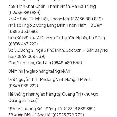
338 Trần Khát Chân, Thanh Nhàn, Hai Bà Trưng
(02436.889.889)
24 Ao Sào, Thịnh Liệt, Hoàng Mai (02436.889.889)
Nhà số 1 ngõ 2 Cổng Làng Đình Thôn, Nam Từ Liêm
(0983.353.686)
Liền Kề 531 khu A Dịch Vụ Do Lộ, Yên Nghĩa, Hà Đông
(0836.447.222)
Số 5 Đường 2, Ngã 3 Phú Minh, Sóc Sơn — Sân Bay Nội
Bài (0849.069.069)
Chợ Ninh Hiệp, Gia Lâm (0849.480.555)
Điểm nhận/giao hàng tại Nghệ An:
149 Nguyễn Trãi, Phường Vĩnh Hưng, TP Vinh
(0845.039.222)
Hệ thống nhận/giao hàng tại Quảng Trị (khu vực
Quảng Bình cũ):
19A Lý Thường Kiệt, Đồng Hới (02323.889.889)
38 Xuân Diệu, Đồng Hới (02323.779.779)