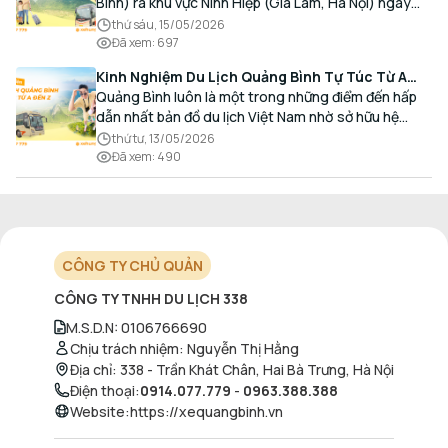
Bình) ra khu vực Ninh Hiệp (Gia Lâm, Hà Nội) ngày
càng gia tăng, đặc biệt đối với các hành khách có
thứ sáu, 15/05/2026
nhu cầu giao thương, kinh doanh và mua sắm.
Đã xem
:
697
Kinh Nghiệm Du Lịch Quảng Bình Tự Túc Từ A
Đến Z Chi Tiết Nhất
Quảng Bình luôn là một trong những điểm đến hấp
dẫn nhất bản đồ du lịch Việt Nam nhờ sở hữu hệ
thống hang động kỳ vĩ, những bãi biển hoang sơ và
thứ tư, 13/05/2026
nét ẩm thực đậm đà bản sắc.
Đã xem
:
490
CÔNG TY CHỦ QUẢN
CÔNG TY TNHH DU LỊCH 338
M.S.D.N
:
0106766690
Chịu trách nhiệm
:
Nguyễn Thị Hằng
Địa chỉ
:
338 - Trần Khát Chân, Hai Bà Trưng, Hà Nội
Điện thoại
:
0914.077.779
-
0963.388.388
Website
:
https://xequangbinh.vn