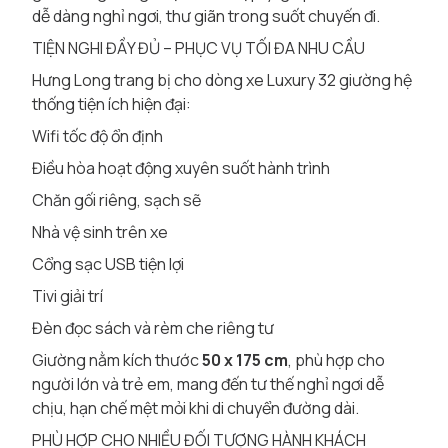
dễ dàng nghỉ ngơi, thư giãn trong suốt chuyến đi.
TIỆN NGHI ĐẦY ĐỦ – PHỤC VỤ TỐI ĐA NHU CẦU
Hưng Long trang bị cho dòng xe Luxury 32 giường hệ
thống tiện ích hiện đại:
Wifi tốc độ ổn định
Điều hòa hoạt động xuyên suốt hành trình
Chăn gối riêng, sạch sẽ
Nhà vệ sinh trên xe
Cổng sạc USB tiện lợi
Tivi giải trí
Đèn đọc sách và rèm che riêng tư
Giường nằm kích thước
50 x 175 cm
, phù hợp cho
người lớn và trẻ em, mang đến tư thế nghỉ ngơi dễ
chịu, hạn chế mệt mỏi khi di chuyển đường dài.
PHÙ HỢP CHO NHIỀU ĐỐI TƯỢNG HÀNH KHÁCH