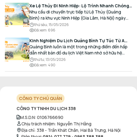
Xe Lệ Thủy Đi Ninh Hiệp: Lộ Trình Nhanh Chóng,
Đón Trả Tận Nơi
Nhu cầu di chuyển trực tiếp từ Lệ Thủy (Quảng
Bình) ra khu vực Ninh Hiệp (Gia Lâm, Hà Nội) ngày
càng gia tăng, đặc biệt đối với các hành khách có
thứ sáu, 15/05/2026
nhu cầu giao thương, kinh doanh và mua sắm.
Đã xem
:
696
Kinh Nghiệm Du Lịch Quảng Bình Tự Túc Từ A
Đến Z Chi Tiết Nhất
Quảng Bình luôn là một trong những điểm đến hấp
dẫn nhất bản đồ du lịch Việt Nam nhờ sở hữu hệ
thống hang động kỳ vĩ, những bãi biển hoang sơ và
thứ tư, 13/05/2026
nét ẩm thực đậm đà bản sắc.
Đã xem
:
490
CÔNG TY CHỦ QUẢN
CÔNG TY TNHH DU LỊCH 338
M.S.D.N
:
0106766690
Chịu trách nhiệm
:
Nguyễn Thị Hằng
Địa chỉ
:
338 - Trần Khát Chân, Hai Bà Trưng, Hà Nội
Điện thoại
:
0914.077.779
-
0963.388.388