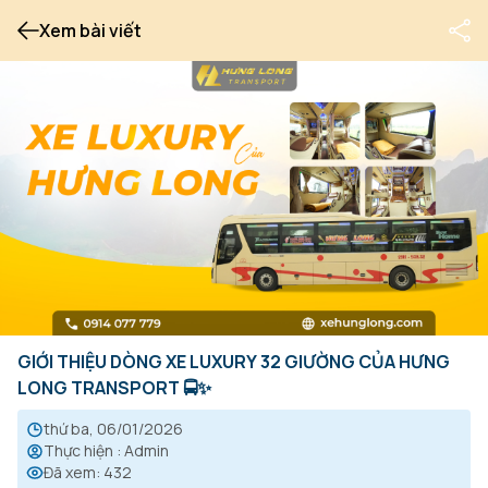
Xem bài viết
GIỚI THIỆU DÒNG XE LUXURY 32 GIƯỜNG CỦA HƯNG
LONG TRANSPORT 🚍✨
thứ ba, 06/01/2026
Thực hiện
:
Admin
Đã xem
:
432