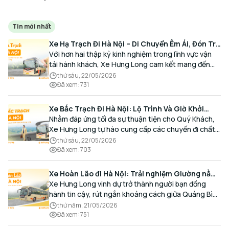
Tin mới nhất
Xe Hạ Trạch Đi Hà Nội – Di Chuyển Êm Ái, Đón Trả
Tận Nơi Cùng Xe Hưng Long
Với hơn hai thập kỷ kinh nghiệm trong lĩnh vực vận
tải hành khách, Xe Hưng Long cam kết mang đến
cho Quý Khách một hành trình di chuyển trọn vẹn,
thứ sáu, 22/05/2026
thoải mái và đúng giờ.
Đã xem
:
731
Xe Bắc Trạch Đi Hà Nội: Lộ Trình Và Giờ Khởi
Hành Cùng Xe Hưng Long
Nhằm đáp ứng tối đa sự thuận tiện cho Quý Khách,
Xe Hưng Long tự hào cung cấp các chuyến đi chất
lượng cao, an toàn với lịch trình linh hoạt mỗi ngày.
thứ sáu, 22/05/2026
Đã xem
:
703
Xe Hoàn Lão đi Hà Nội: Trải nghiệm Giường nằm
Cao cấp, Đón trả Tận nơi
Xe Hưng Long vinh dự trở thành người bạn đồng
hành tin cậy, rút ngắn khoảng cách giữa Quảng Bình
và Thủ đô bằng chất lượng dịch vụ chuẩn mực.
thứ năm, 21/05/2026
Đã xem
:
751