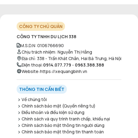
CÔNG TY CHỦ QUẢN
CÔNG TY TNHH DU LỊCH 338
M.S.D.N
:
0106766690
Chịu trách nhiệm
:
Nguyễn Thị Hằng
Địa chỉ
:
338 - Trần Khát Chân, Hai Bà Trưng, Hà Nội
Điện thoại
:
0914.077.779
-
0963.388.388
Website
:
https://xequangbinh.vn
THÔNG TIN CẦN BIẾT
Về chúng tôi
Chính sách bảo mật (Quyền riêng tư)
Điều khoản và điều kiện sử dụng
Chính sách và quy trình tranh chấp, khiếu nại
Chính sách bảo mật thông tin người dùng
Chính sách bảo mật thông tin thanh toán