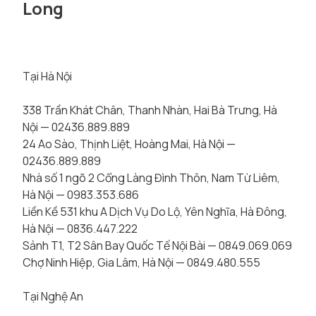
Long
Tại Hà Nội
338 Trần Khát Chân, Thanh Nhàn, Hai Bà Trưng, Hà
Nội — 02436.889.889
24 Ao Sào, Thịnh Liệt, Hoàng Mai, Hà Nội —
02436.889.889
Nhà số 1 ngõ 2 Cổng Làng Đình Thôn, Nam Từ Liêm,
Hà Nội — 0983.353.686
Liền Kề 531 khu A Dịch Vụ Do Lộ, Yên Nghĩa, Hà Đông,
Hà Nội — 0836.447.222
Sảnh T1, T2 Sân Bay Quốc Tế Nội Bài — 0849.069.069
Chợ Ninh Hiệp, Gia Lâm, Hà Nội — 0849.480.555
Tại Nghệ An