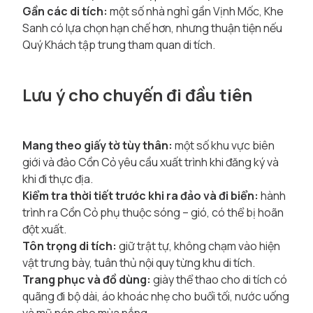
Gần các di tích:
một số nhà nghỉ gần Vịnh Mốc, Khe
Sanh có lựa chọn hạn chế hơn, nhưng thuận tiện nếu
Quý Khách tập trung tham quan di tích.
Lưu ý cho chuyến đi đầu tiên
Mang theo giấy tờ tùy thân:
một số khu vực biên
giới và đảo Cồn Cỏ yêu cầu xuất trình khi đăng ký và
khi đi thực địa.
Kiểm tra thời tiết trước khi ra đảo và đi biển:
hành
trình ra Cồn Cỏ phụ thuộc sóng – gió, có thể bị hoãn
đột xuất.
Tôn trọng di tích:
giữ trật tự, không chạm vào hiện
vật trưng bày, tuân thủ nội quy từng khu di tích.
Trang phục và đồ dùng:
giày thể thao cho di tích có
quãng đi bộ dài, áo khoác nhẹ cho buổi tối, nước uống