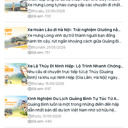
Xe Hưng Long tự hào cung cấp các chuyến đi chất
lượng cao, an toàn với lịch trình linh hoạt mỗi ngày.
thứ sáu, 22/05/2026
Đã xem
:
703
Xe Hoàn Lão đi Hà Nội: Trải nghiệm Giường nằm
Cao cấp, Đón trả Tận nơi
Xe Hưng Long vinh dự trở thành người bạn đồng
hành tin cậy, rút ngắn khoảng cách giữa Quảng Bình
và Thủ đô bằng chất lượng dịch vụ chuẩn mực.
thứ năm, 21/05/2026
Đã xem
:
751
Xe Lệ Thủy Đi Ninh Hiệp: Lộ Trình Nhanh Chóng,
Đón Trả Tận Nơi
Nhu cầu di chuyển trực tiếp từ Lệ Thủy (Quảng
Bình) ra khu vực Ninh Hiệp (Gia Lâm, Hà Nội) ngày
càng gia tăng, đặc biệt đối với các hành khách có
thứ sáu, 15/05/2026
nhu cầu giao thương, kinh doanh và mua sắm.
Đã xem
:
697
Kinh Nghiệm Du Lịch Quảng Bình Tự Túc Từ A
Đến Z Chi Tiết Nhất
Quảng Bình luôn là một trong những điểm đến hấp
dẫn nhất bản đồ du lịch Việt Nam nhờ sở hữu hệ
thống hang động kỳ vĩ, những bãi biển hoang sơ và
thứ tư, 13/05/2026
nét ẩm thực đậm đà bản sắc.
Đã xem
:
490