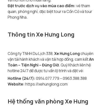
và mũ nón cho mùa nắng.
Đặt trước dịch vụ vào mùa cao điểm:
vé tham
quan, phòng nghỉ, đặc biệt tour ra Cồn Cỏ và tour
Phong Nha.
Thông tin Xe Hưng Long
Công ty TNHH Du Lịch 338,
Xe Hưng Long
chuyên
vận tải hành khách và vận tải hợp đồng, cam kết
An
Toàn – Tiện Nghi – Đúng Giờ
. Quý Khách liên hệ
hotline 24/7 để được tư vấn lộ trình và đặt vé:
Hotline (24/7):
0914.077.779 – 0963.388.388
Website:
https://xehunglong.com
Hệ thống văn phòng Xe Hưng