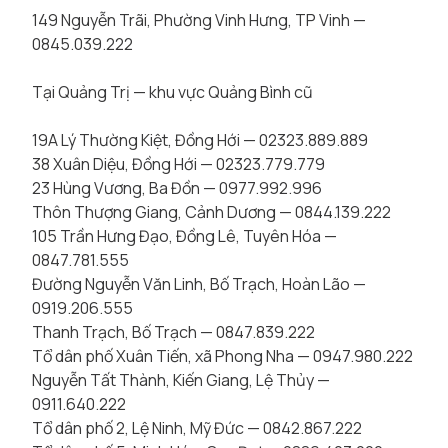
149 Nguyễn Trãi, Phường Vinh Hưng, TP Vinh —
0845.039.222
Tại Quảng Trị — khu vực Quảng Bình cũ
19A Lý Thường Kiệt, Đồng Hới — 02323.889.889
38 Xuân Diệu, Đồng Hới — 02323.779.779
23 Hùng Vương, Ba Đồn — 0977.992.996
Thôn Thượng Giang, Cảnh Dương — 0844.139.222
105 Trần Hưng Đạo, Đồng Lê, Tuyên Hóa —
0847.781.555
Đường Nguyễn Văn Linh, Bố Trạch, Hoàn Lão —
0919.206.555
Thanh Trạch, Bố Trạch — 0847.839.222
Tổ dân phố Xuân Tiến, xã Phong Nha — 0947.980.222
Nguyễn Tất Thành, Kiến Giang, Lệ Thủy —
0911.640.222
Tổ dân phố 2, Lệ Ninh, Mỹ Đức — 0842.867.222