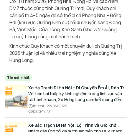
Có. Từ năm 2026, Phong Nha, Đồng Hới và các điểm
DMZ thuộc cùng tỉnh Quảng Trị mới, Quý Khách chỉ
cần bố trí 4–5 ngày để có thể đi cả Phong Nha – Đồng
Hới (khu vực Quảng Bình cũ) rồi di chuyển sang Đông
Hà, Vịnh Mốc, Cửa Tùng, Khe Sanh (khu vực Quảng
Trị cũ) trong cùng một hành trình.
Kính chúc Quý Khách có một chuyến du lịch Quảng Trị
2026 thuận lợi và nhiều trải nghiệm ý nghĩa cùng Xe
Hưng Long.
Tin mới nhất
Xe Hạ Trạch Đi Hà Nội – Di Chuyển Êm Ái, Đón Trả
Tận Nơi Cùng Xe Hưng Long
Với hơn hai thập kỷ kinh nghiệm trong lĩnh vực vận
tải hành khách, Xe Hưng Long cam kết mang đến
cho Quý Khách một hành trình di chuyển trọn vẹn,
thứ sáu, 22/05/2026
thoải mái và đúng giờ.
Đã xem
:
731
Xe Bắc Trạch Đi Hà Nội: Lộ Trình Và Giờ Khởi
Hành Cùng Xe Hưng Long
Nhằm đáp ứng tối đa sự thuận tiện cho Quý Khách,