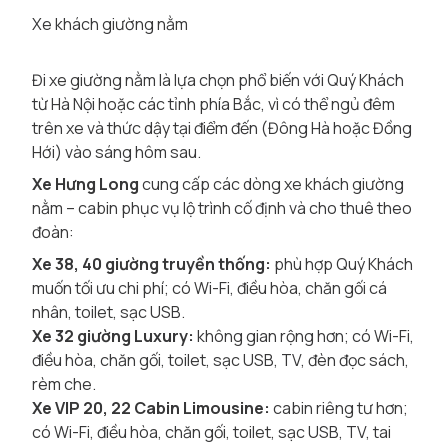
Xe khách giường nằm
Đi xe giường nằm là lựa chọn phổ biến với Quý Khách
từ Hà Nội hoặc các tỉnh phía Bắc, vì có thể ngủ đêm
trên xe và thức dậy tại điểm đến (Đông Hà hoặc Đồng
Hới) vào sáng hôm sau.
Xe Hưng Long
cung cấp các dòng xe khách giường
nằm – cabin phục vụ lộ trình cố định và cho thuê theo
đoàn:
Xe 38, 40 giường truyền thống:
phù hợp Quý Khách
muốn tối ưu chi phí; có Wi-Fi, điều hòa, chăn gối cá
nhân, toilet, sạc USB.
Xe 32 giường Luxury:
không gian rộng hơn; có Wi-Fi,
điều hòa, chăn gối, toilet, sạc USB, TV, đèn đọc sách,
rèm che.
Xe VIP 20, 22 Cabin Limousine:
cabin riêng tư hơn;
có Wi-Fi, điều hòa, chăn gối, toilet, sạc USB, TV, tai