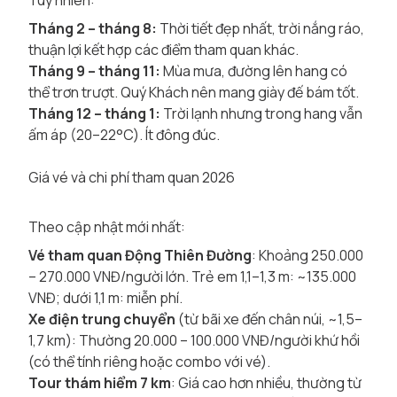
Tuy nhiên:
Tháng 2 – tháng 8:
Thời tiết đẹp nhất, trời nắng ráo,
thuận lợi kết hợp các điểm tham quan khác.
Tháng 9 – tháng 11:
Mùa mưa, đường lên hang có
thể trơn trượt. Quý Khách nên mang giày đế bám tốt.
Tháng 12 – tháng 1:
Trời lạnh nhưng trong hang vẫn
ấm áp (20–22°C). Ít đông đúc.
Giá vé và chi phí tham quan 2026
Theo cập nhật mới nhất:
Vé tham quan Động Thiên Đường
: Khoảng 250.000
– 270.000 VNĐ/người lớn. Trẻ em 1,1–1,3 m: ~135.000
VNĐ; dưới 1,1 m: miễn phí.
Xe điện trung chuyển
(từ bãi xe đến chân núi, ~1,5–
1,7 km): Thường 20.000 – 100.000 VNĐ/người khứ hồi
(có thể tính riêng hoặc combo với vé).
Tour thám hiểm 7 km
: Giá cao hơn nhiều, thường từ