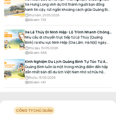
Cao cấp, Đón trả Tận nơi
Xe Hưng Long vinh dự trở thành người bạn đồng
hành tin cậy, rút ngắn khoảng cách giữa Quảng Bình
và Thủ đô bằng chất lượng dịch vụ chuẩn mực.
thứ năm, 21/05/2026
Đã xem
:
739
Xe Lệ Thủy Đi Ninh Hiệp: Lộ Trình Nhanh Chóng,
Đón Trả Tận Nơi
Nhu cầu di chuyển trực tiếp từ Lệ Thủy (Quảng
Bình) ra khu vực Ninh Hiệp (Gia Lâm, Hà Nội) ngày
càng gia tăng, đặc biệt đối với các hành khách có
thứ sáu, 15/05/2026
nhu cầu giao thương, kinh doanh và mua sắm.
Đã xem
:
686
Kinh Nghiệm Du Lịch Quảng Bình Tự Túc Từ A
Đến Z Chi Tiết Nhất
Quảng Bình luôn là một trong những điểm đến hấp
dẫn nhất bản đồ du lịch Việt Nam nhờ sở hữu hệ
thống hang động kỳ vĩ, những bãi biển hoang sơ và
thứ tư, 13/05/2026
nét ẩm thực đậm đà bản sắc.
Đã xem
:
481
CÔNG TY CHỦ QUẢN