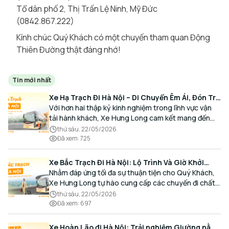
Tổ dân phố 2, Thị Trấn Lệ Ninh, Mỹ Đức
(0842.867.222)
Kính chúc Quý Khách có một chuyến tham quan Động
Thiên Đường thật đáng nhớ!
Tin mới nhất
Xe Hạ Trạch Đi Hà Nội – Di Chuyển Êm Ái, Đón Trả
Tận Nơi Cùng Xe Hưng Long
Với hơn hai thập kỷ kinh nghiệm trong lĩnh vực vận
tải hành khách, Xe Hưng Long cam kết mang đến
cho Quý Khách một hành trình di chuyển trọn vẹn,
thứ sáu, 22/05/2026
thoải mái và đúng giờ.
Đã xem
:
725
Xe Bắc Trạch Đi Hà Nội: Lộ Trình Và Giờ Khởi
Hành Cùng Xe Hưng Long
Nhằm đáp ứng tối đa sự thuận tiện cho Quý Khách,
Xe Hưng Long tự hào cung cấp các chuyến đi chất
lượng cao, an toàn với lịch trình linh hoạt mỗi ngày.
thứ sáu, 22/05/2026
Đã xem
:
697
Xe Hoàn Lão đi Hà Nội: Trải nghiệm Giường nằm