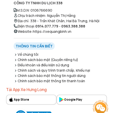
CÔNG TY TNHH DU LỊCH 338
M.S.D.N
:
0106766690
Chịu trách nhiệm
:
Nguyễn Thị Hằng
Địa chỉ
:
338 - Trần Khát Chân, Hai Bà Trưng, Hà Nội
Điện thoại
:
0914.077.779
-
0963.388.388
Website
:
https://xequangbinh.vn
THÔNG TIN CẦN BIẾT
Về chúng tôi
Chính sách bảo mật (Quyền riêng tư)
Điều khoản và điều kiện sử dụng
Chính sách và quy trình tranh chấp, khiếu nại
Chính sách bảo mật thông tin người dùng
Chính sách bảo mật thông tin thanh toán
Tải App Xe Hưng Long
App Store
Google Play