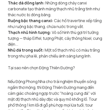
Thác đá đông lạnh:
Những dòng chảy canxi
carbonate tạo thành mảng thạch nhũ trắng tinh như
thác nước bị đóng băng.
Ruộng bậc thang canxi:
Các hồ travertine xếp tầng
như ruộng bậc thang, chứa nước trong vắt.
Thạch nhũ hình tượng:
Vô số hình thù gợi trí tưởng
tượng — tháp Eiffel, tượng Phật, cây thông Noel, cung
điện...
Nhũ đá trong suốt:
Một số thạch nhũ có màu trắng
trong như pha lê, phản chiếu ánh sáng lung linh.
Tại sao nên chọn Động Thiên Đường?
Nếu Động Phong Nha cho trải nghiệm thuyền sông
ngầm thơ mộng, thì Động Thiên Đường mang đến
cảm giác choáng ngợp trước "hoàng cung đá" với
mật độ thạch nhũ dày đặc và quy mô khổng lồ. Tour
phổ thông 1 km lối đi gỗ phù hợp mọi lứa tuổi; tour