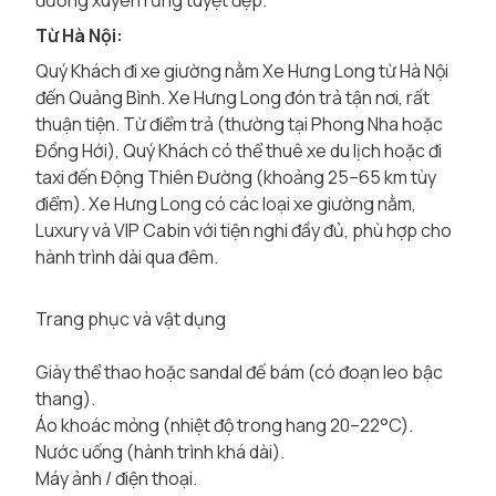
đường xuyên rừng tuyệt đẹp.
Từ Hà Nội:
Quý Khách đi xe giường nằm Xe Hưng Long từ Hà Nội
đến Quảng Bình. Xe Hưng Long đón trả tận nơi, rất
thuận tiện. Từ điểm trả (thường tại Phong Nha hoặc
Đồng Hới), Quý Khách có thể thuê xe du lịch hoặc đi
taxi đến Động Thiên Đường (khoảng 25–65 km tùy
điểm). Xe Hưng Long có các loại xe giường nằm,
Luxury và VIP Cabin với tiện nghi đầy đủ, phù hợp cho
hành trình dài qua đêm.
Trang phục và vật dụng
Giày thể thao hoặc sandal đế bám (có đoạn leo bậc
thang).
Áo khoác mỏng (nhiệt độ trong hang 20–22°C).
Nước uống (hành trình khá dài).
Máy ảnh / điện thoại.