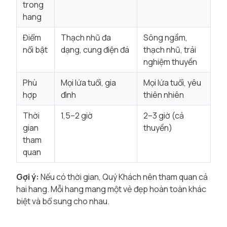
trong
hang
Điểm
Thạch nhũ đa
Sông ngầm,
nổi bật
dạng, cung điện đá
thạch nhũ, trải
nghiệm thuyền
Phù
Mọi lứa tuổi, gia
Mọi lứa tuổi, yêu
hợp
đình
thiên nhiên
Thời
1,5–2 giờ
2–3 giờ (cả
gian
thuyền)
tham
quan
Gợi ý:
Nếu có thời gian, Quý Khách nên tham quan cả
hai hang. Mỗi hang mang một vẻ đẹp hoàn toàn khác
biệt và bổ sung cho nhau.