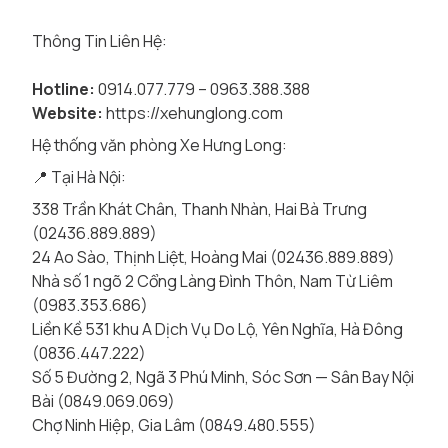
Thông Tin Liên Hệ:
Hotline:
0914.077.779 – 0963.388.388
Website:
https://xehunglong.com
Hệ thống văn phòng Xe Hưng Long:
📍 Tại Hà Nội:
338 Trần Khát Chân, Thanh Nhàn, Hai Bà Trưng
(02436.889.889)
24 Ao Sào, Thịnh Liệt, Hoàng Mai (02436.889.889)
Nhà số 1 ngõ 2 Cổng Làng Đình Thôn, Nam Từ Liêm
(0983.353.686)
Liền Kề 531 khu A Dịch Vụ Do Lộ, Yên Nghĩa, Hà Đông
(0836.447.222)
Số 5 Đường 2, Ngã 3 Phú Minh, Sóc Sơn — Sân Bay Nội
Bài (0849.069.069)
Chợ Ninh Hiệp, Gia Lâm (0849.480.555)