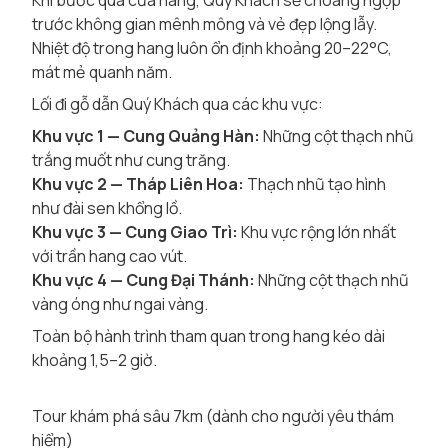
Khi bước qua cửa hang, Quý Khách sẽ choáng ngợp
trước không gian mênh mông và vẻ đẹp lộng lẫy.
Nhiệt độ trong hang luôn ổn định khoảng 20–22°C,
mát mẻ quanh năm.
Lối đi gỗ dẫn Quý Khách qua các khu vực:
Khu vực 1 — Cung Quảng Hàn:
Những cột thạch nhũ
trắng muốt như cung trăng.
Khu vực 2 — Tháp Liên Hoa:
Thạch nhũ tạo hình
như đài sen khổng lồ.
Khu vực 3 — Cung Giao Trì:
Khu vực rộng lớn nhất
với trần hang cao vút.
Khu vực 4 — Cung Đại Thánh:
Những cột thạch nhũ
vàng óng như ngai vàng.
Toàn bộ hành trình tham quan trong hang kéo dài
khoảng 1,5–2 giờ.
Tour khám phá sâu 7km (dành cho người yêu thám
hiểm)