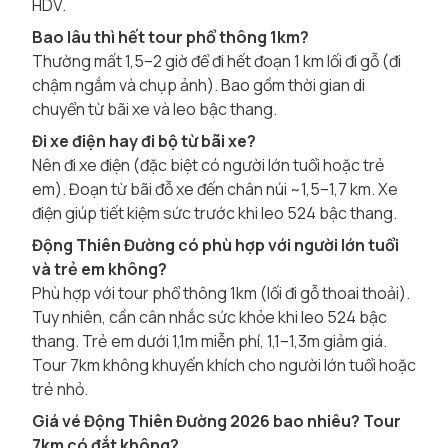
HDV.
Bao lâu thì hết tour phổ thông 1km?
Thường mất 1,5–2 giờ để đi hết đoạn 1 km lối đi gỗ (đi
chậm ngắm và chụp ảnh). Bao gồm thời gian di
chuyển từ bãi xe và leo bậc thang.
Đi xe điện hay đi bộ từ bãi xe?
Nên đi xe điện (đặc biệt có người lớn tuổi hoặc trẻ
em). Đoạn từ bãi đỗ xe đến chân núi ~1,5–1,7 km. Xe
điện giúp tiết kiệm sức trước khi leo 524 bậc thang.
Động Thiên Đường có phù hợp với người lớn tuổi
và trẻ em không?
Phù hợp với tour phổ thông 1km (lối đi gỗ thoai thoải).
Tuy nhiên, cần cân nhắc sức khỏe khi leo 524 bậc
thang. Trẻ em dưới 1,1m miễn phí, 1,1–1,3m giảm giá.
Tour 7km không khuyến khích cho người lớn tuổi hoặc
trẻ nhỏ.
Giá vé Động Thiên Đường 2026 bao nhiêu? Tour
7km có đắt không?