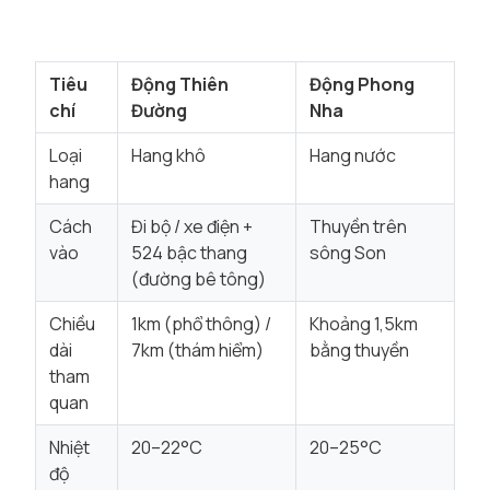
Tiêu
Động Thiên
Động Phong
chí
Đường
Nha
Loại
Hang khô
Hang nước
hang
Cách
Đi bộ / xe điện +
Thuyền trên
vào
524 bậc thang
sông Son
(đường bê tông)
Chiều
1km (phổ thông) /
Khoảng 1,5km
dài
7km (thám hiểm)
bằng thuyền
tham
quan
Nhiệt
20–22°C
20–25°C
độ