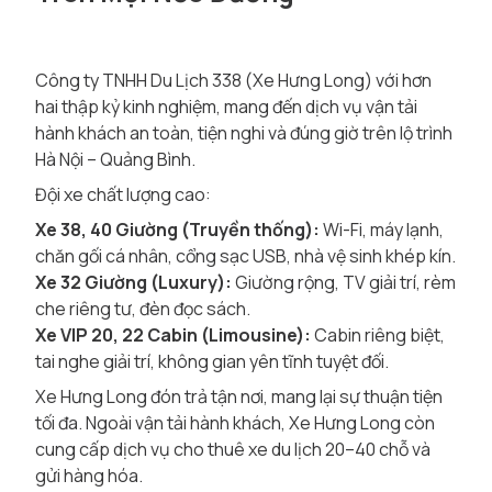
Công ty TNHH Du Lịch 338 (Xe Hưng Long) với hơn
hai thập kỷ kinh nghiệm, mang đến dịch vụ vận tải
hành khách an toàn, tiện nghi và đúng giờ trên lộ trình
Hà Nội – Quảng Bình.
Đội xe chất lượng cao:
Xe 38, 40 Giường (Truyền thống):
Wi-Fi, máy lạnh,
chăn gối cá nhân, cổng sạc USB, nhà vệ sinh khép kín.
Xe 32 Giường (Luxury):
Giường rộng, TV giải trí, rèm
che riêng tư, đèn đọc sách.
Xe VIP 20, 22 Cabin (Limousine):
Cabin riêng biệt,
tai nghe giải trí, không gian yên tĩnh tuyệt đối.
Xe Hưng Long đón trả tận nơi, mang lại sự thuận tiện
tối đa. Ngoài vận tải hành khách, Xe Hưng Long còn
cung cấp dịch vụ cho thuê xe du lịch 20–40 chỗ và
gửi hàng hóa.