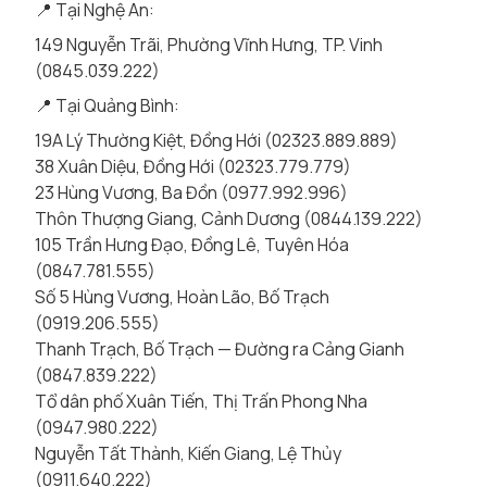
📍 Tại Nghệ An:
149 Nguyễn Trãi, Phường Vĩnh Hưng, TP. Vinh
(0845.039.222)
📍 Tại Quảng Bình:
19A Lý Thường Kiệt, Đồng Hới (02323.889.889)
38 Xuân Diệu, Đồng Hới (02323.779.779)
23 Hùng Vương, Ba Đồn (0977.992.996)
Thôn Thượng Giang, Cảnh Dương (0844.139.222)
105 Trần Hưng Đạo, Đồng Lê, Tuyên Hóa
(0847.781.555)
Số 5 Hùng Vương, Hoàn Lão, Bố Trạch
(0919.206.555)
Thanh Trạch, Bố Trạch — Đường ra Cảng Gianh
(0847.839.222)
Tổ dân phố Xuân Tiến, Thị Trấn Phong Nha
(0947.980.222)
Nguyễn Tất Thành, Kiến Giang, Lệ Thủy
(0911.640.222)