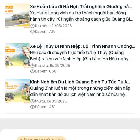
Xe Hoàn Lão đi Hà Nội: Trải nghiệm Giường nằm
Cao cấp, Đón trả Tận nơi
Xe Hưng Long vinh dự trở thành người bạn đồng
hành tin cậy, rút ngắn khoảng cách giữa Quảng Bình
và Thủ đô bằng chất lượng dịch vụ chuẩn mực.
thứ năm, 21/05/2026
Đã xem
:
739
Xe Lệ Thủy Đi Ninh Hiệp: Lộ Trình Nhanh Chóng,
Đón Trả Tận Nơi
Nhu cầu di chuyển trực tiếp từ Lệ Thủy (Quảng
Bình) ra khu vực Ninh Hiệp (Gia Lâm, Hà Nội) ngày
càng gia tăng, đặc biệt đối với các hành khách có
thứ sáu, 15/05/2026
nhu cầu giao thương, kinh doanh và mua sắm.
Đã xem
:
686
Kinh Nghiệm Du Lịch Quảng Bình Tự Túc Từ A
Đến Z Chi Tiết Nhất
Quảng Bình luôn là một trong những điểm đến hấp
dẫn nhất bản đồ du lịch Việt Nam nhờ sở hữu hệ
thống hang động kỳ vĩ, những bãi biển hoang sơ và
thứ tư, 13/05/2026
nét ẩm thực đậm đà bản sắc.
Đã xem
:
481