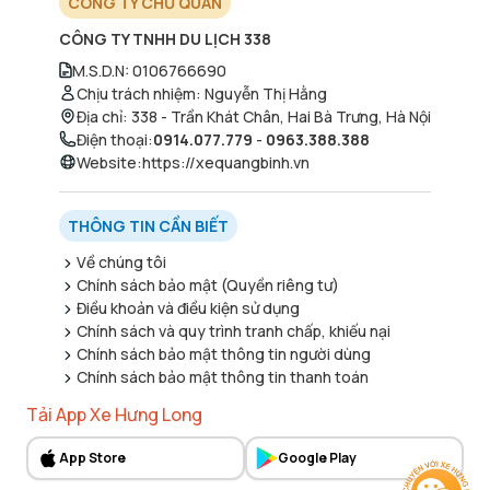
CÔNG TY CHỦ QUẢN
CÔNG TY TNHH DU LỊCH 338
M.S.D.N
:
0106766690
Chịu trách nhiệm
:
Nguyễn Thị Hằng
Địa chỉ
:
338 - Trần Khát Chân, Hai Bà Trưng, Hà Nội
Điện thoại
:
0914.077.779
-
0963.388.388
Website
:
https://xequangbinh.vn
THÔNG TIN CẦN BIẾT
Về chúng tôi
Chính sách bảo mật (Quyền riêng tư)
Điều khoản và điều kiện sử dụng
Chính sách và quy trình tranh chấp, khiếu nại
Chính sách bảo mật thông tin người dùng
Chính sách bảo mật thông tin thanh toán
Tải App Xe Hưng Long
App Store
Google Play