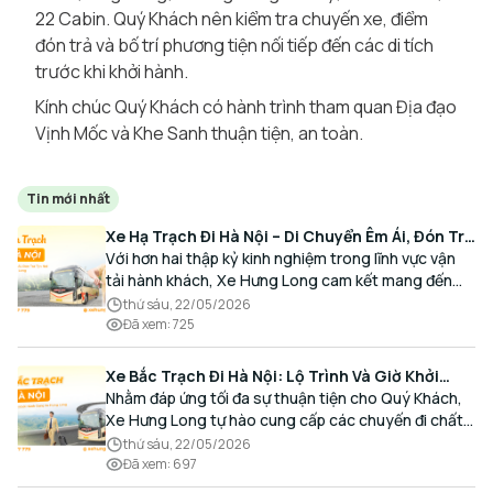
22 Cabin. Quý Khách nên kiểm tra chuyến xe, điểm
đón trả và bố trí phương tiện nối tiếp đến các di tích
trước khi khởi hành.
Kính chúc Quý Khách có hành trình tham quan Địa đạo
Vịnh Mốc và Khe Sanh thuận tiện, an toàn.
Tin mới nhất
Xe Hạ Trạch Đi Hà Nội – Di Chuyển Êm Ái, Đón Trả
Tận Nơi Cùng Xe Hưng Long
Với hơn hai thập kỷ kinh nghiệm trong lĩnh vực vận
tải hành khách, Xe Hưng Long cam kết mang đến
cho Quý Khách một hành trình di chuyển trọn vẹn,
thứ sáu, 22/05/2026
thoải mái và đúng giờ.
Đã xem
:
725
Xe Bắc Trạch Đi Hà Nội: Lộ Trình Và Giờ Khởi
Hành Cùng Xe Hưng Long
Nhằm đáp ứng tối đa sự thuận tiện cho Quý Khách,
Xe Hưng Long tự hào cung cấp các chuyến đi chất
lượng cao, an toàn với lịch trình linh hoạt mỗi ngày.
thứ sáu, 22/05/2026
Đã xem
:
697