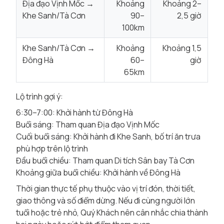
Địa đạo Vịnh Mốc →
Khoảng
Khoảng 2–
Khe Sanh/Tà Cơn
90–
2,5 giờ
100km
Khe Sanh/Tà Cơn →
Khoảng
Khoảng 1,5
Đông Hà
60–
giờ
65km
Lộ trình gợi ý:
6:30–7:00: Khởi hành từ Đông Hà
Buổi sáng: Tham quan Địa đạo Vịnh Mốc
Cuối buổi sáng: Khởi hành đi Khe Sanh, bố trí ăn trưa
phù hợp trên lộ trình
Đầu buổi chiều: Tham quan Di tích Sân bay Tà Cơn
Khoảng giữa buổi chiều: Khởi hành về Đông Hà
Thời gian thực tế phụ thuộc vào vị trí đón, thời tiết,
giao thông và số điểm dừng. Nếu đi cùng người lớn
tuổi hoặc trẻ nhỏ, Quý Khách nên cân nhắc chia thành