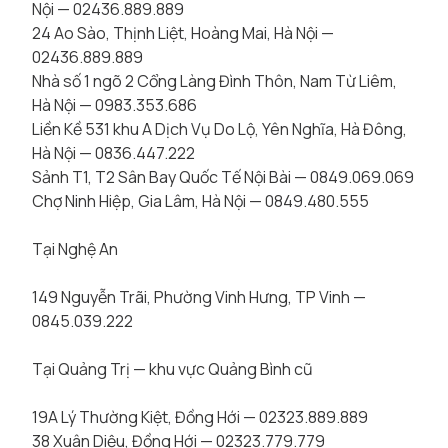
Nội — 02436.889.889
24 Ao Sào, Thịnh Liệt, Hoàng Mai, Hà Nội —
02436.889.889
Nhà số 1 ngõ 2 Cổng Làng Đình Thôn, Nam Từ Liêm,
Hà Nội — 0983.353.686
Liền Kề 531 khu A Dịch Vụ Do Lộ, Yên Nghĩa, Hà Đông,
Hà Nội — 0836.447.222
Sảnh T1, T2 Sân Bay Quốc Tế Nội Bài — 0849.069.069
Chợ Ninh Hiệp, Gia Lâm, Hà Nội — 0849.480.555
Tại Nghệ An
149 Nguyễn Trãi, Phường Vinh Hưng, TP Vinh —
0845.039.222
Tại Quảng Trị — khu vực Quảng Bình cũ
19A Lý Thường Kiệt, Đồng Hới — 02323.889.889
38 Xuân Diệu, Đồng Hới — 02323.779.779