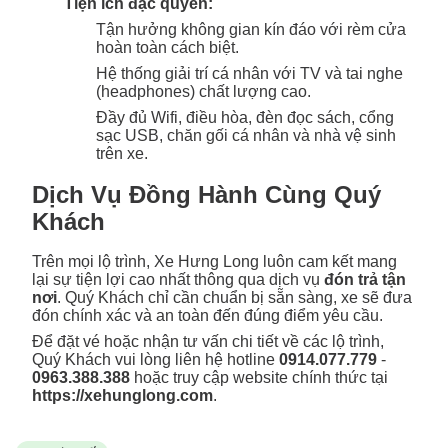
Tiện ích đặc quyền:
Tận hưởng không gian kín đáo với rèm cửa
hoàn toàn cách biệt.
Hệ thống giải trí cá nhân với TV và tai nghe
(headphones) chất lượng cao.
Đầy đủ Wifi, điều hòa, đèn đọc sách, cổng
sạc USB, chăn gối cá nhân và nhà vệ sinh
trên xe.
Dịch Vụ Đồng Hành Cùng Quý
Khách
Trên mọi lộ trình, Xe Hưng Long luôn cam kết mang
lại sự tiện lợi cao nhất thông qua dịch vụ
đón trả tận
nơi
. Quý Khách chỉ cần chuẩn bị sẵn sàng, xe sẽ đưa
đón chính xác và an toàn đến đúng điểm yêu cầu.
Để đặt vé hoặc nhận tư vấn chi tiết về các lộ trình,
Quý Khách vui lòng liên hệ hotline
0914.077.779
-
0963.388.388
hoặc truy cập website chính thức tại
https://xehunglong.com
.