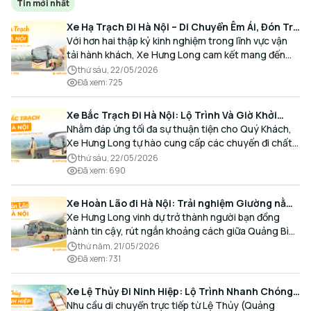
Tin mới nhất
Xe Hạ Trạch Đi Hà Nội – Di Chuyển Êm Ái, Đón Trả
Tận Nơi Cùng Xe Hưng Long
Với hơn hai thập kỷ kinh nghiệm trong lĩnh vực vận
tải hành khách, Xe Hưng Long cam kết mang đến
cho Quý Khách một hành trình di chuyển trọn vẹn,
thứ sáu, 22/05/2026
thoải mái và đúng giờ.
Đã xem
:
725
Xe Bắc Trạch Đi Hà Nội: Lộ Trình Và Giờ Khởi
Hành Cùng Xe Hưng Long
Nhằm đáp ứng tối đa sự thuận tiện cho Quý Khách,
Xe Hưng Long tự hào cung cấp các chuyến đi chất
lượng cao, an toàn với lịch trình linh hoạt mỗi ngày.
thứ sáu, 22/05/2026
Đã xem
:
690
Xe Hoàn Lão đi Hà Nội: Trải nghiệm Giường nằm
Cao cấp, Đón trả Tận nơi
Xe Hưng Long vinh dự trở thành người bạn đồng
hành tin cậy, rút ngắn khoảng cách giữa Quảng Bình
và Thủ đô bằng chất lượng dịch vụ chuẩn mực.
thứ năm, 21/05/2026
Đã xem
:
731
Xe Lệ Thủy Đi Ninh Hiệp: Lộ Trình Nhanh Chóng,
Đón Trả Tận Nơi
Nhu cầu di chuyển trực tiếp từ Lệ Thủy (Quảng