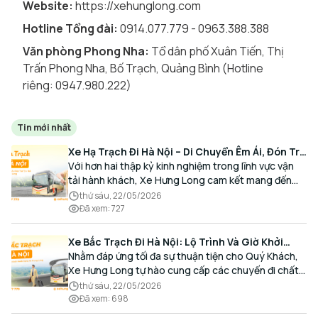
Website:
https://xehunglong.com
Hotline Tổng đài:
0914.077.779 - 0963.388.388
Văn phòng Phong Nha:
Tổ dân phố Xuân Tiến, Thị
Trấn Phong Nha, Bố Trạch, Quảng Bình (Hotline
riêng: 0947.980.222)
Tin mới nhất
Xe Hạ Trạch Đi Hà Nội – Di Chuyển Êm Ái, Đón Trả
Tận Nơi Cùng Xe Hưng Long
Với hơn hai thập kỷ kinh nghiệm trong lĩnh vực vận
tải hành khách, Xe Hưng Long cam kết mang đến
cho Quý Khách một hành trình di chuyển trọn vẹn,
thứ sáu, 22/05/2026
thoải mái và đúng giờ.
Đã xem
:
727
Xe Bắc Trạch Đi Hà Nội: Lộ Trình Và Giờ Khởi
Hành Cùng Xe Hưng Long
Nhằm đáp ứng tối đa sự thuận tiện cho Quý Khách,
Xe Hưng Long tự hào cung cấp các chuyến đi chất
lượng cao, an toàn với lịch trình linh hoạt mỗi ngày.
thứ sáu, 22/05/2026
Đã xem
:
698