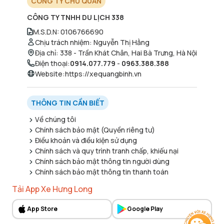
CÔNG TY CHỦ QUẢN
CÔNG TY TNHH DU LỊCH 338
M.S.D.N
:
0106766690
Chịu trách nhiệm
:
Nguyễn Thị Hằng
Địa chỉ
:
338 - Trần Khát Chân, Hai Bà Trưng, Hà Nội
Điện thoại
:
0914.077.779
-
0963.388.388
Website
:
https://xequangbinh.vn
THÔNG TIN CẦN BIẾT
Về chúng tôi
Chính sách bảo mật (Quyền riêng tư)
Điều khoản và điều kiện sử dụng
Chính sách và quy trình tranh chấp, khiếu nại
Chính sách bảo mật thông tin người dùng
Chính sách bảo mật thông tin thanh toán
Tải App Xe Hưng Long
App Store
Google Play