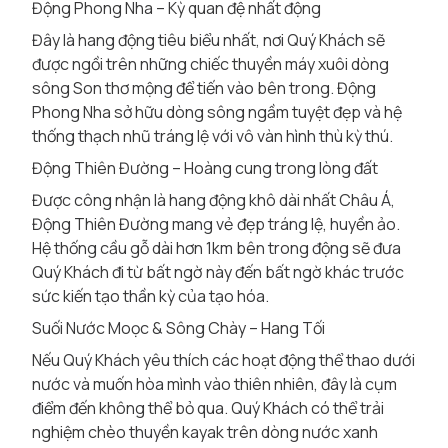
Động Phong Nha – Kỳ quan đệ nhất động
Đây là hang động tiêu biểu nhất, nơi Quý Khách sẽ
được ngồi trên những chiếc thuyền máy xuôi dòng
sông Son thơ mộng để tiến vào bên trong. Động
Phong Nha sở hữu dòng sông ngầm tuyệt đẹp và hệ
thống thạch nhũ tráng lệ với vô vàn hình thù kỳ thú.
Động Thiên Đường – Hoàng cung trong lòng đất
Được công nhận là hang động khô dài nhất Châu Á,
Động Thiên Đường mang vẻ đẹp tráng lệ, huyền ảo.
Hệ thống cầu gỗ dài hơn 1km bên trong động sẽ đưa
Quý Khách đi từ bất ngờ này đến bất ngờ khác trước
sức kiến tạo thần kỳ của tạo hóa.
Suối Nước Moọc & Sông Chày – Hang Tối
Nếu Quý Khách yêu thích các hoạt động thể thao dưới
nước và muốn hòa mình vào thiên nhiên, đây là cụm
điểm đến không thể bỏ qua. Quý Khách có thể trải
nghiệm chèo thuyền kayak trên dòng nước xanh